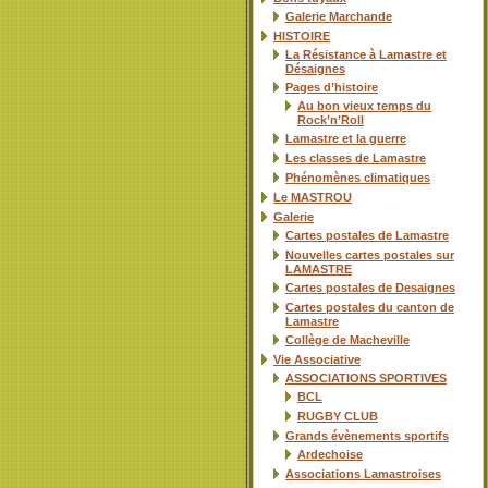
Galerie Marchande
HISTOIRE
La Résistance à Lamastre et
Désaignes
Pages d’histoire
Au bon vieux temps du
Rock’n’Roll
Lamastre et la guerre
Les classes de Lamastre
Phénomènes climatiques
Le MASTROU
Galerie
Cartes postales de Lamastre
Nouvelles cartes postales sur
LAMASTRE
Cartes postales de Desaignes
Cartes postales du canton de
Lamastre
Collège de Macheville
Vie Associative
ASSOCIATIONS SPORTIVES
BCL
RUGBY CLUB
Grands évènements sportifs
Ardechoise
Associations Lamastroises