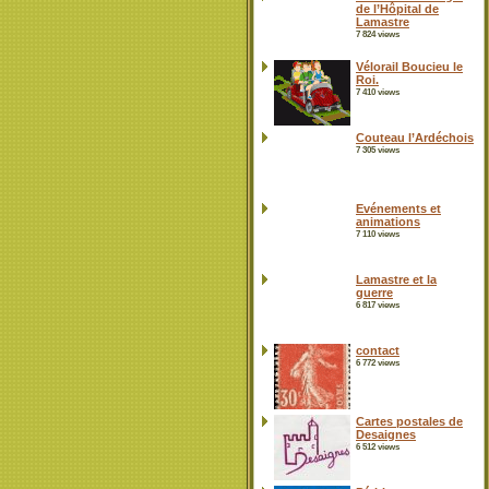
de l’Hôpital de
Lamastre
7 824 views
Vélorail Boucieu le
Roi.
7 410 views
Couteau l’Ardéchois
7 305 views
Evénements et
animations
7 110 views
Lamastre et la
guerre
6 817 views
contact
6 772 views
Cartes postales de
Desaignes
6 512 views