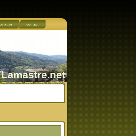
ociative
contact
Lamastre.net
Actualités, Histoire de Lamastre et de l'Ardèche