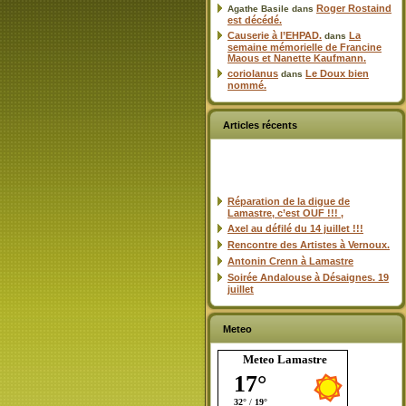
Roger Rostaind
Agathe Basile
dans
est décédé.
Causerie à l’EHPAD.
La
dans
semaine mémorielle de Francine
Maous et Nanette Kaufmann.
coriolanus
Le Doux bien
dans
nommé.
Articles récents
Réparation de la digue de
Lamastre, c’est OUF !!! ,
Axel au défilé du 14 juillet !!!
Rencontre des Artistes à Vernoux.
Antonin Crenn à Lamastre
Soirée Andalouse à Désaignes. 19
juillet
Meteo
Meteo Lamastre