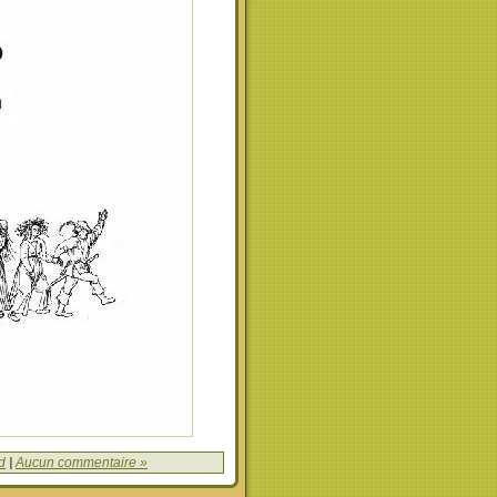
d
|
Aucun commentaire »