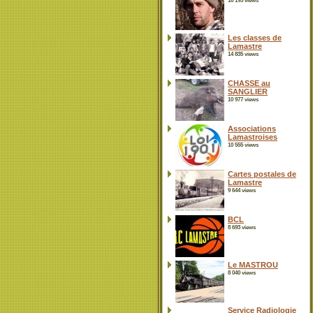
16 195 views
Les classes de
Lamastre
14 835 views
CHASSE au
SANGLIER
10 977 views
Associations
Lamastroises
10 555 views
Cartes postales de
Lamastre
9 644 views
BCL
8 693 views
Le MASTROU
8 040 views
Service Radiologie