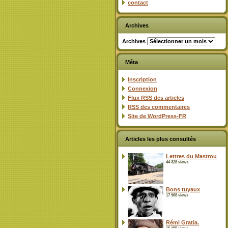
contact
Archives
Archives
Méta
Inscription
Connexion
Flux
RSS
des articles
RSS
des commentaires
Site de WordPress-FR
Articles les plus consultés
Lettres du Mastrou
44 328 views
Bons tuyaux
17 968 views
Rémi Gratia.