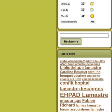
Mots-clefs
andré aziosmanoff
arbre a feuilles
ASVD foot lamastre desaignes
bibliothèque lamastre
Caroline Bouquet
caroline
bouquet escrime
chataigne
choeur ars nova
cinéma lamastre
conflit hopital
desaignes
lamastre
EHPAD Lamastre
encour'age
Fabien
Richard
fanfare lamastre
forum associations lamastre