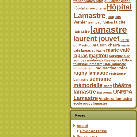
france vianes brun
guillaume grand
Hôpital
hôpital elisee charra
Lamastre
jacques
Vernier
laicite
jean paul Vallon
lamastre
lamastre
laurent jouvet
lettre
maison charra
du Mastrou
marie
marie café
cafe lapras st basile
lapras
mastrou
musique aux
sources
médiévale Desaignes
Office
tourisme lamastre
OMC lamastre
radioactive voice
philippe ranc
rugby lamastre
résistance
semaine
Lamastre
mémorielle
théâtre
sport
lamastre
UNRPA
tsa poum
Lamastre
Vochora lamastre
école rugby lamastre
Pages
best of
Revue de Presse
Bons tuyaux