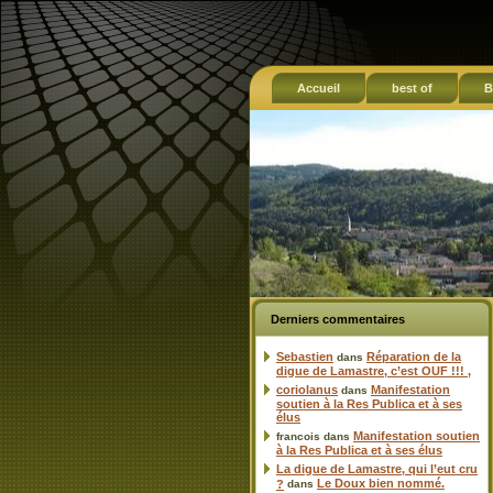
Accueil
best of
B
Derniers commentaires
Sebastien
Réparation de la
dans
digue de Lamastre, c’est OUF !!! ,
coriolanus
Manifestation
dans
soutien à la Res Publica et à ses
élus
Manifestation soutien
francois
dans
à la Res Publica et à ses élus
La digue de Lamastre, qui l’eut cru
Le Doux bien nommé.
?
dans