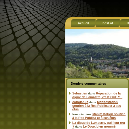
Accueil
best of
B
Derniers commentaires
Sebastien
Réparation de la
dans
digue de Lamastre, c’est OUF !!! ,
coriolanus
Manifestation
dans
soutien à la Res Publica et à ses
élus
Manifestation soutien
francois
dans
à la Res Publica et à ses élus
La digue de Lamastre, qui l’eut cru
Le Doux bien nommé.
?
dans