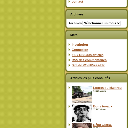
contact
Archives
Archives
Méta
Inscription
Connexion
Flux
RSS
des articles
RSS
des commentaires
Site de WordPress-FR
Articles les plus consultés
Lettres du Mastrou
44 325 views
Bons tuyaux
17 967 views
Rémi Gratia.