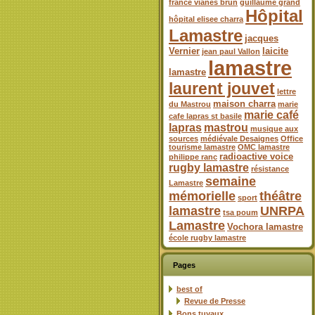
france vianes brun
guillaume grand
Hôpital
hôpital elisee charra
Lamastre
jacques
Vernier
laicite
jean paul Vallon
lamastre
lamastre
laurent jouvet
lettre
maison charra
du Mastrou
marie
marie café
cafe lapras st basile
lapras
mastrou
musique aux
sources
médiévale Desaignes
Office
tourisme lamastre
OMC lamastre
radioactive voice
philippe ranc
rugby lamastre
résistance
semaine
Lamastre
mémorielle
théâtre
sport
lamastre
UNRPA
tsa poum
Lamastre
Vochora lamastre
école rugby lamastre
Pages
best of
Revue de Presse
Bons tuyaux