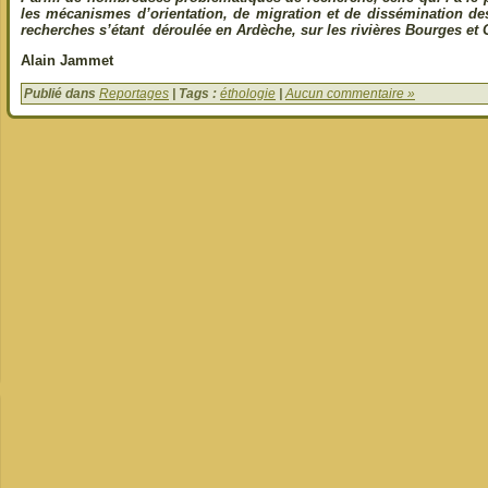
les mécanismes d’orientation, de migration et de dissémination de
recherches s’étant déroulée en Ardèche, sur les rivières Bourges et 
Alain Jammet
Publié dans
Reportages
| Tags :
éthologie
|
Aucun commentaire »