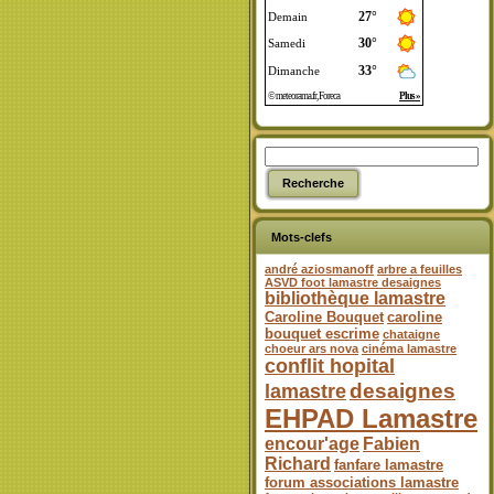
Mots-clefs
andré aziosmanoff
arbre a feuilles
ASVD foot lamastre desaignes
bibliothèque lamastre
Caroline Bouquet
caroline
bouquet escrime
chataigne
choeur ars nova
cinéma lamastre
conflit hopital
desaignes
lamastre
EHPAD Lamastre
encour'age
Fabien
Richard
fanfare lamastre
forum associations lamastre