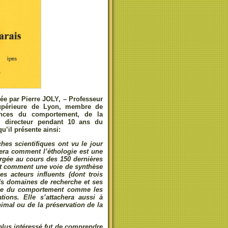
ée par Pierre JOLY, – Professeur
 Supérieure de Lyon, membre de
ciences du comportement, de la
e, directeur pendant 10 ans du
u’il présente ainsi:
hes scientifiques ont vu le jour
era comment l’
éthologie
est une
orgée au cours des 150 dernières
 et comment une voie de synthèse
s acteurs influents (dont trois
nds domaines de recherche et ses
tude du comportement comme les
ions. Elle s’attachera aussi à
imal ou de la préservation de la
plus intéressé fut de comprendre