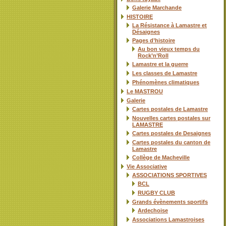
Galerie Marchande
HISTOIRE
La Résistance à Lamastre et
Désaignes
Pages d’histoire
Au bon vieux temps du
Rock’n’Roll
Lamastre et la guerre
Les classes de Lamastre
Phénomènes climatiques
Le MASTROU
Galerie
Cartes postales de Lamastre
Nouvelles cartes postales sur
LAMASTRE
Cartes postales de Desaignes
Cartes postales du canton de
Lamastre
Collège de Macheville
Vie Associative
ASSOCIATIONS SPORTIVES
BCL
RUGBY CLUB
Grands évènements sportifs
Ardechoise
Associations Lamastroises