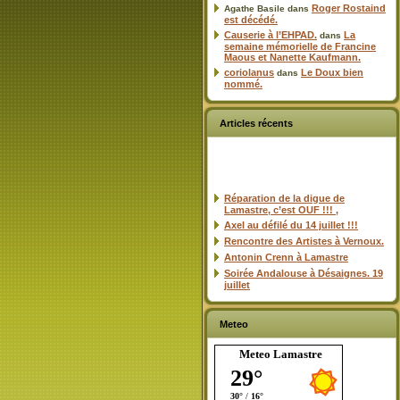
Roger Rostaind
Agathe Basile
dans
est décédé.
Causerie à l’EHPAD.
La
dans
semaine mémorielle de Francine
Maous et Nanette Kaufmann.
coriolanus
Le Doux bien
dans
nommé.
Articles récents
Réparation de la digue de
Lamastre, c’est OUF !!! ,
Axel au défilé du 14 juillet !!!
Rencontre des Artistes à Vernoux.
Antonin Crenn à Lamastre
Soirée Andalouse à Désaignes. 19
juillet
Meteo
Meteo Lamastre