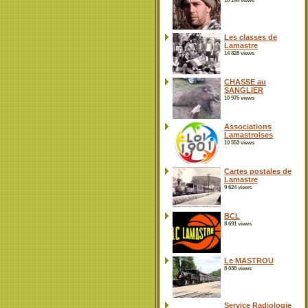
16 194 views
Les classes de
Lamastre
14 828 views
CHASSE au
SANGLIER
10 975 views
Associations
Lamastroises
10 553 views
Cartes postales de
Lamastre
9 624 views
BCL
8 691 views
Le MASTROU
8 038 views
Service Radiologie