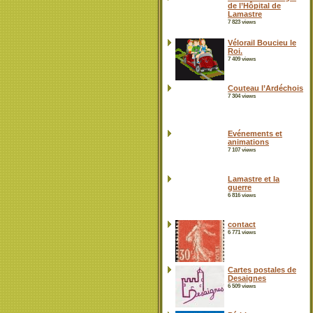
de l’Hôpital de
Lamastre
7 823 views
Vélorail Boucieu le
Roi.
7 409 views
Couteau l’Ardéchois
7 304 views
Evénements et
animations
7 107 views
Lamastre et la
guerre
6 816 views
contact
6 771 views
Cartes postales de
Desaignes
6 509 views