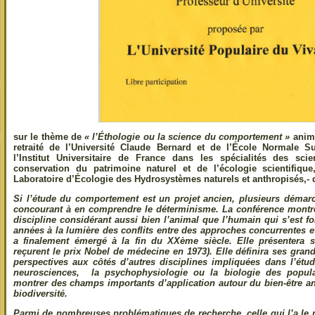
sur le thème de
«
l’Éthologie ou
la science du comportement »
anim
retraité de l’Université Claude Bernard et de l’École Normale
l’Institut Universitaire de France dans les spécialités des s
conservation du patrimoine naturel et de l’écologie scientifiqu
Laboratoire d’Écologie des Hydrosystèmes naturels et anthropisés,- q
Si l’étude du comportement est un projet ancien, plusieurs démarc
concourant à en comprendre le déterminisme.
La conférence montr
discipline considérant aussi bien l’animal que l’humain qui s’est f
années à la lumière des conflits entre des approches concurrentes
a finalement émergé à la fin du XXème siècle. Elle présentera se
reçurent le prix Nobel de médecine en 1973). Elle définira ses gra
perspectives aux côtés d’autres disciplines impliquées dans l’é
neurosciences, la psychophysiologie ou la biologie des populat
montrer des champs importants d’application autour du bien-être an
biodiversité.
Parmi de nombreuses problématiques de recherche, celle qui l’a le 