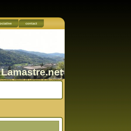
ociative
contact
Lamastre.net
Actualités, Histoire de Lamastre et de l'Ardèche