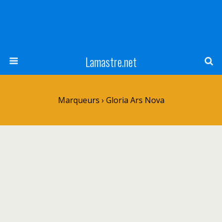
Lamastre.net
Marqueurs › Gloria Ars Nova