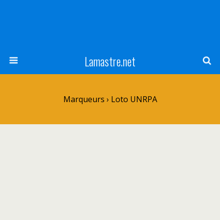
Lamastre.net
Marqueurs › Loto UNRPA