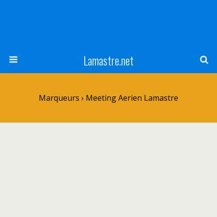
Lamastre.net
Marqueurs › Meeting Aerien Lamastre