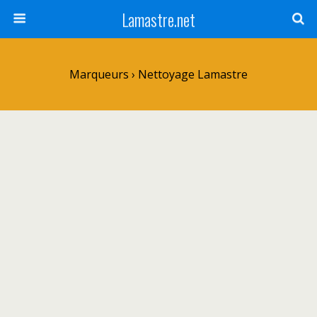
Lamastre.net
Marqueurs › Nettoyage Lamastre