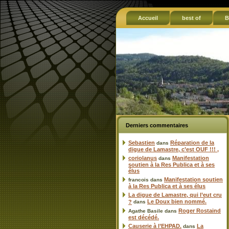
Accueil
best of
B
Derniers commentaires
Sebastien
Réparation de la
dans
digue de Lamastre, c’est OUF !!! ,
coriolanus
Manifestation
dans
soutien à la Res Publica et à ses
élus
Manifestation soutien
francois
dans
à la Res Publica et à ses élus
La digue de Lamastre, qui l’eut cru
Le Doux bien nommé.
?
dans
Roger Rostaind
Agathe Basile
dans
est décédé.
Causerie à l’EHPAD.
La
dans