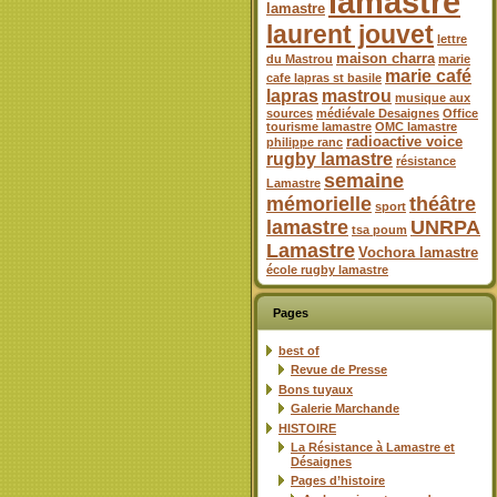
lamastre
lamastre
laurent jouvet
lettre
maison charra
du Mastrou
marie
marie café
cafe lapras st basile
lapras
mastrou
musique aux
sources
médiévale Desaignes
Office
tourisme lamastre
OMC lamastre
radioactive voice
philippe ranc
rugby lamastre
résistance
semaine
Lamastre
mémorielle
théâtre
sport
lamastre
UNRPA
tsa poum
Lamastre
Vochora lamastre
école rugby lamastre
Pages
best of
Revue de Presse
Bons tuyaux
Galerie Marchande
HISTOIRE
La Résistance à Lamastre et
Désaignes
Pages d’histoire