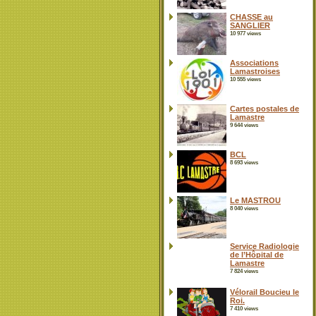
CHASSE au
SANGLIER
10 977 views
Associations
Lamastroises
10 555 views
Cartes postales de
Lamastre
9 644 views
BCL
8 693 views
Le MASTROU
8 040 views
Service Radiologie
de l’Hôpital de
Lamastre
7 824 views
Vélorail Boucieu le
Roi.
7 410 views