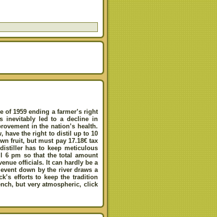
e of 1959 ending a farmer’s right
s inevitably led to a decline in
ovement in the nation’s health.
 have the right to distil up to 10
own fruit, but must pay 17.18€ tax
 distiller has to keep meticulous
il 6 pm so that the total amount
nue officials. It can hardly be a
 event down by the river draws a
k’s efforts to keep the tradition
French, but very atmospheric, click