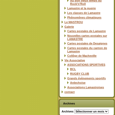
Au bon vieux temps du
Rock’n’Roll
Lamastre et la guerre
Les classes de Lamastre
Phénomènes climatiques
Le MASTROU
Galerie
Cartes postales de Lamastre
Nouvelles cartes postales sur
LAMASTRE
Cartes postales de Desaignes
Cartes postales du canton de
Lamastre
Collège de Macheville
Vie Associative
ASSOCIATIONS SPORTIVES
BCL
RUGBY CLUB
Grands évènements sportifs
Ardechoise
Associations Lamastroises
contact
Archives
Archives