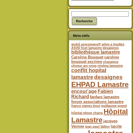
Mots-clefs
andré aziosmanoff
arbre a feuilles
ASVD foot lamastre desaignes
bibliothèque lamastre
Caroline Bouquet
caroline
bouquet escrime
chataigne
choeur ars nova
cinéma lamastre
conflit hopital
desaignes
lamastre
EHPAD Lamastre
encour'age
Fabien
Richard
fanfare lamastre
forum associations lamastre
france vianes brun
guillaume grand
Hôpital
hôpital elisee charra
Lamastre
jacques
Vernier
laicite
jean paul Vallon