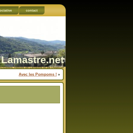
ociative
contact
Lamastre.net
Actualités, Histoire de Lamastre et de l'Ardèche
Avec les Pompoms !
»