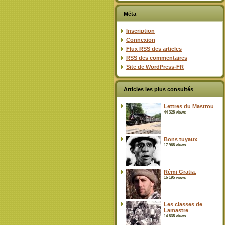
Méta
Inscription
Connexion
Flux
RSS
des articles
RSS
des commentaires
Site de WordPress-FR
Articles les plus consultés
Lettres du Mastrou
44 328 views
Bons tuyaux
17 968 views
Rémi Gratia.
16 195 views
Les classes de
Lamastre
14 835 views