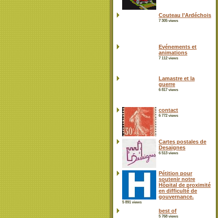
Couteau l’Ardéchois
7 305 views
Evénements et
animations
7 112 views
Lamastre et la
guerre
6 817 views
contact
6 772 views
Cartes postales de
Desaignes
6 513 views
Pétition pour
soutenir notre
Hôpital de proximité
en difficulté de
gouvernance.
5 891 views
best of
5 768 views