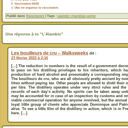
Vaccination H1N1
Ubu roi organise la vaccination
Publié dans
Reportages
| Tags :
alambic chamblas jagne
Une réponse à to “L’Alambic”
Les bouilleurs de cru – Walksweeks
dit :
23 février 2022 à 2:16
[…] The reduction in numbers is the result of a government decre
to pass on his distilling privileges to his inheritors, which ha
production of hard alcohol and presumably a corresponding impr
The bouilleurs de cru, who are all obviously pretty ancient by now,
litres without paying tax. Other people are allowed to distil their 
per litre. The distillery operates under very strict rules and the
records of each day’s activity. No spirits can be taken away unt
may be accounted for in case of an inspection by customs and reve
viable commercial operation for anyone involved, but the annual
loyal little group of clients who appreciate Dominique and Patric
alive. To see a little film of the distillery in action, which is in 
here. […]