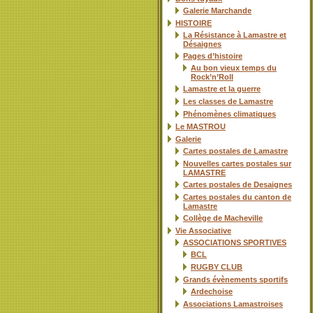
Galerie Marchande
HISTOIRE
La Résistance à Lamastre et
Désaignes
Pages d’histoire
Au bon vieux temps du
Rock’n’Roll
Lamastre et la guerre
Les classes de Lamastre
Phénomènes climatiques
Le MASTROU
Galerie
Cartes postales de Lamastre
Nouvelles cartes postales sur
LAMASTRE
Cartes postales de Desaignes
Cartes postales du canton de
Lamastre
Collège de Macheville
Vie Associative
ASSOCIATIONS SPORTIVES
BCL
RUGBY CLUB
Grands évènements sportifs
Ardechoise
Associations Lamastroises