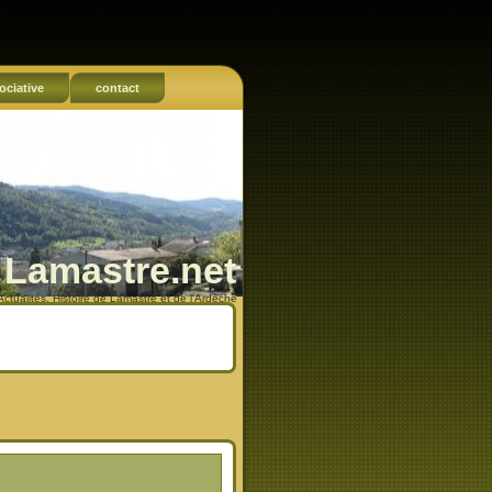
ociative
contact
Lamastre.net
Actualités, Histoire de Lamastre et de l'Ardèche