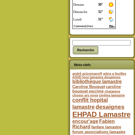
Mots-clefs
andré aziosmanoff
arbre a feuilles
ASVD foot lamastre desaignes
bibliothèque lamastre
Caroline Bouquet
caroline
bouquet escrime
chataigne
choeur ars nova
cinéma lamastre
conflit hopital
desaignes
lamastre
EHPAD Lamastre
encour'age
Fabien
Richard
fanfare lamastre
forum associations lamastre