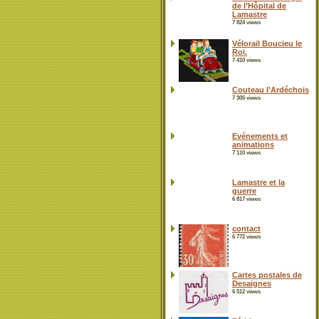
de l’Hôpital de
Lamastre
7 824 views
Vélorail Boucieu le
Roi.
7 410 views
Couteau l’Ardéchois
7 305 views
Evénements et
animations
7 110 views
Lamastre et la
guerre
6 817 views
contact
6 772 views
Cartes postales de
Desaignes
6 512 views