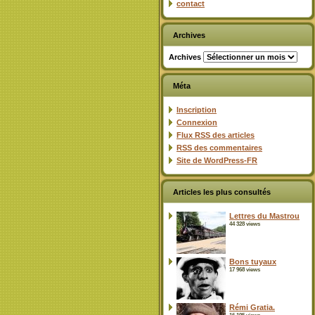
contact
Archives
Archives
Méta
Inscription
Connexion
Flux
RSS
des articles
RSS
des commentaires
Site de WordPress-FR
Articles les plus consultés
Lettres du Mastrou
44 328 views
Bons tuyaux
17 968 views
Rémi Gratia.