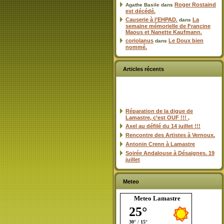
Roger Rostaind
Agathe Basile
dans
est décédé.
Causerie à l’EHPAD.
La
dans
semaine mémorielle de Francine
Maous et Nanette Kaufmann.
coriolanus
Le Doux bien
dans
nommé.
Articles récents
Réparation de la digue de
Lamastre, c’est OUF !!! ,
Axel au défilé du 14 juillet !!!
Rencontre des Artistes à Vernoux.
Antonin Crenn à Lamastre
Soirée Andalouse à Désaignes. 19
juillet
Meteo
Meteo Lamastre