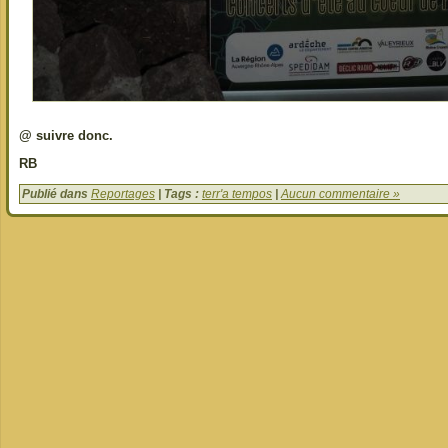
@ suivre donc.
RB
Publié dans
Reportages
| Tags :
terr'a tempos
|
Aucun commentaire »