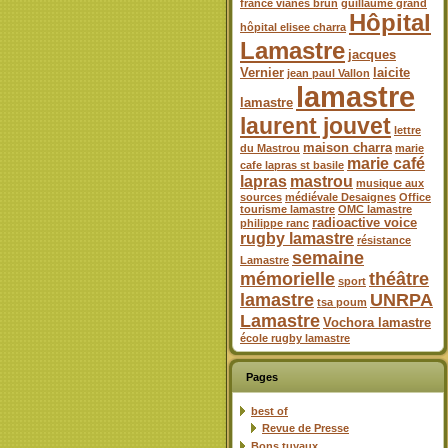
france vianes brun
guillaume grand
Hôpital
hôpital elisee charra
Lamastre
jacques
Vernier
laicite
jean paul Vallon
lamastre
lamastre
laurent jouvet
lettre
maison charra
du Mastrou
marie
marie café
cafe lapras st basile
lapras
mastrou
musique aux
sources
médiévale Desaignes
Office
tourisme lamastre
OMC lamastre
radioactive voice
philippe ranc
rugby lamastre
résistance
semaine
Lamastre
mémorielle
théâtre
sport
lamastre
UNRPA
tsa poum
Lamastre
Vochora lamastre
école rugby lamastre
Pages
best of
Revue de Presse
Bons tuyaux