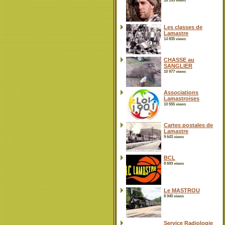
16 195 views
Les classes de
Lamastre
14 835 views
CHASSE au
SANGLIER
10 977 views
Associations
Lamastroises
10 555 views
Cartes postales de
Lamastre
9 643 views
BCL
8 693 views
Le MASTROU
8 040 views
Service Radiologie