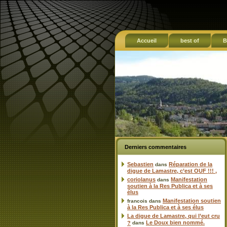
Accueil
best of
B
Derniers commentaires
Sebastien
Réparation de la
dans
digue de Lamastre, c’est OUF !!! ,
coriolanus
Manifestation
dans
soutien à la Res Publica et à ses
élus
Manifestation soutien
francois
dans
à la Res Publica et à ses élus
La digue de Lamastre, qui l’eut cru
Le Doux bien nommé.
?
dans