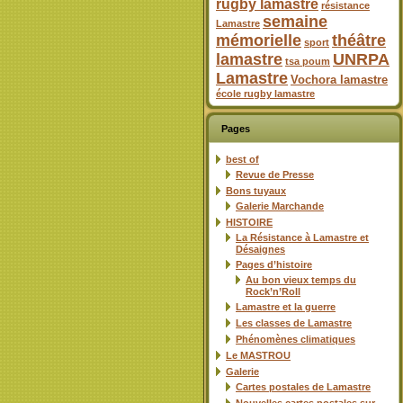
rugby lamastre
résistance
semaine
Lamastre
mémorielle
théâtre
sport
lamastre
UNRPA
tsa poum
Lamastre
Vochora lamastre
école rugby lamastre
Pages
best of
Revue de Presse
Bons tuyaux
Galerie Marchande
HISTOIRE
La Résistance à Lamastre et
Désaignes
Pages d’histoire
Au bon vieux temps du
Rock’n’Roll
Lamastre et la guerre
Les classes de Lamastre
Phénomènes climatiques
Le MASTROU
Galerie
Cartes postales de Lamastre