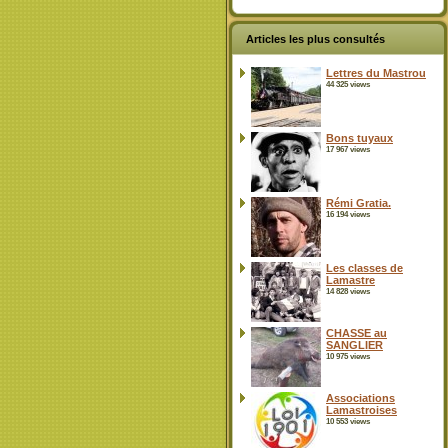
Articles les plus consultés
Lettres du Mastrou
44 325 views
Bons tuyaux
17 967 views
Rémi Gratia.
16 194 views
Les classes de
Lamastre
14 828 views
CHASSE au
SANGLIER
10 975 views
Associations
Lamastroises
10 553 views