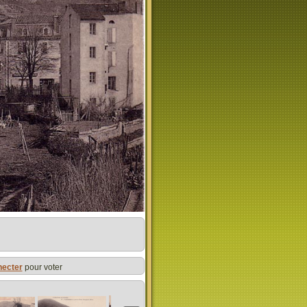
necter
pour voter