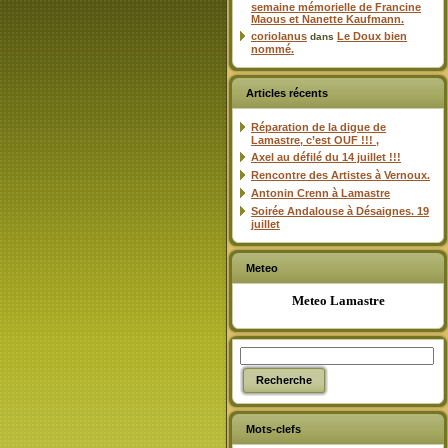
semaine mémorielle de Francine
Maous et Nanette Kaufmann.
coriolanus
Le Doux bien
dans
nommé.
Articles récents
Réparation de la digue de
Lamastre, c’est OUF !!! ,
Axel au défilé du 14 juillet !!!
Rencontre des Artistes à Vernoux.
Antonin Crenn à Lamastre
Soirée Andalouse à Désaignes. 19
juillet
Meteo
Meteo Lamastre
Mots-clefs