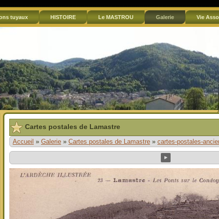
ons tuyaux
HISTOIRE
Le MASTROU
Galerie
Vie Asso
Cartes postales de Lamastre
Accueil
»
Galerie
»
Cartes postales de Lamastre
»
cartes-postales-anci