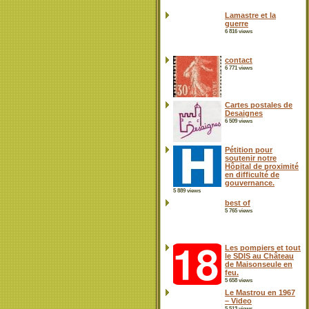
Lamastre et la
guerre
6 816 views
contact
6 771 views
Cartes postales de
Desaignes
6 509 views
Pétition pour
soutenir notre
Hôpital de proximité
en difficulté de
gouvernance.
5 889 views
best of
5 765 views
Les pompiers et tout
le SDIS au Château
de Maisonseule en
feu.
5 658 views
Le Mastrou en 1967
– Video
5 513 views