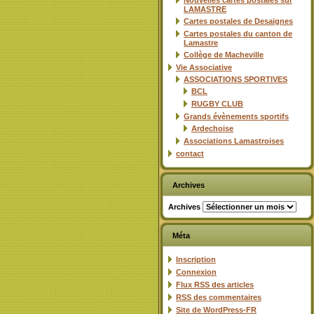
Nouvelles cartes postales sur
LAMASTRE
Cartes postales de Desaignes
Cartes postales du canton de
Lamastre
Collège de Macheville
Vie Associative
ASSOCIATIONS SPORTIVES
BCL
RUGBY CLUB
Grands évènements sportifs
Ardechoise
Associations Lamastroises
contact
Archives
Archives
Méta
Inscription
Connexion
Flux
RSS
des articles
RSS
des commentaires
Site de WordPress-FR