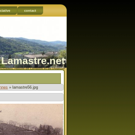
ciative
contact
Lamastre.net
Actualités, Histoire de Lamastre et de l'Ardèche
ennes
»
lamastre56.jpg