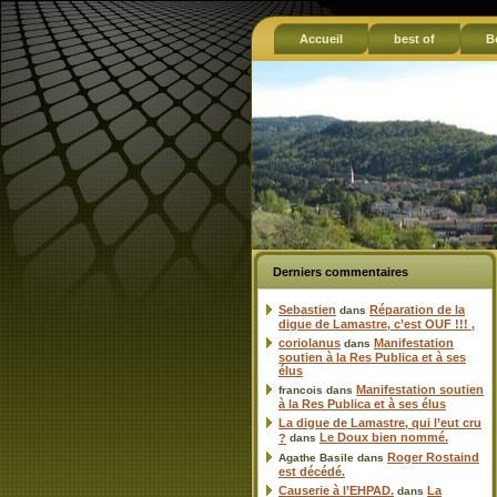
Accueil
best of
B
Derniers commentaires
Sebastien
Réparation de la
dans
digue de Lamastre, c’est OUF !!! ,
coriolanus
Manifestation
dans
soutien à la Res Publica et à ses
élus
Manifestation soutien
francois
dans
à la Res Publica et à ses élus
La digue de Lamastre, qui l’eut cru
Le Doux bien nommé.
?
dans
Roger Rostaind
Agathe Basile
dans
est décédé.
Causerie à l’EHPAD.
La
dans