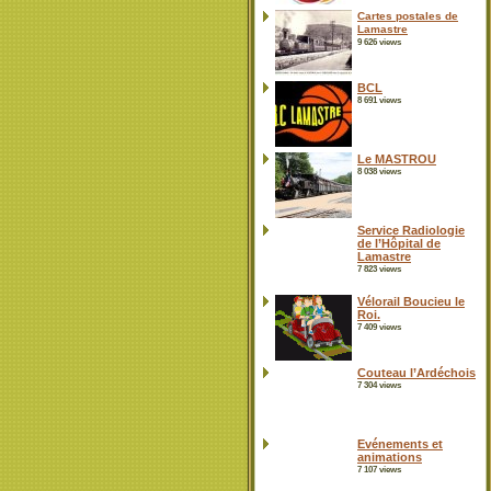
Cartes postales de
Lamastre
9 626 views
BCL
8 691 views
Le MASTROU
8 038 views
Service Radiologie
de l’Hôpital de
Lamastre
7 823 views
Vélorail Boucieu le
Roi.
7 409 views
Couteau l’Ardéchois
7 304 views
Evénements et
animations
7 107 views