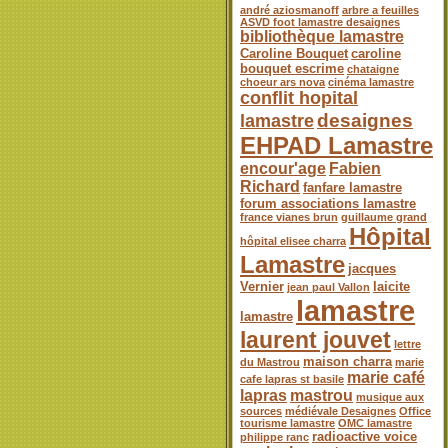
andré aziosmanoff
arbre a feuilles
ASVD foot lamastre desaignes
bibliothèque lamastre
Caroline Bouquet
caroline
bouquet escrime
chataigne
choeur ars nova
cinéma lamastre
conflit hopital
desaignes
lamastre
EHPAD Lamastre
encour'age
Fabien
Richard
fanfare lamastre
forum associations lamastre
france vianes brun
guillaume grand
Hôpital
hôpital elisee charra
Lamastre
jacques
Vernier
laicite
jean paul Vallon
lamastre
lamastre
laurent jouvet
lettre
maison charra
du Mastrou
marie
marie café
cafe lapras st basile
lapras
mastrou
musique aux
sources
médiévale Desaignes
Office
tourisme lamastre
OMC lamastre
radioactive voice
philippe ranc