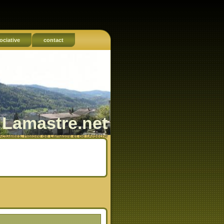
ociative
contact
Lamastre.net
Actualités, Histoire de Lamastre et de l'Ardèche