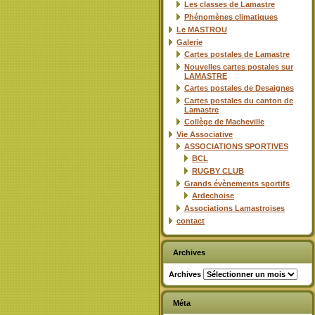
Les classes de Lamastre
Phénomènes climatiques
Le MASTROU
Galerie
Cartes postales de Lamastre
Nouvelles cartes postales sur
LAMASTRE
Cartes postales de Desaignes
Cartes postales du canton de
Lamastre
Collège de Macheville
Vie Associative
ASSOCIATIONS SPORTIVES
BCL
RUGBY CLUB
Grands évènements sportifs
Ardechoise
Associations Lamastroises
contact
Archives
Archives
Méta