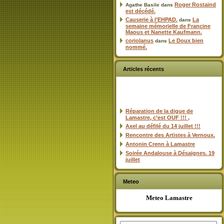
Roger Rostaind
Agathe Basile
dans
est décédé.
Causerie à l’EHPAD.
La
dans
semaine mémorielle de Francine
Maous et Nanette Kaufmann.
coriolanus
Le Doux bien
dans
nommé.
Articles récents
Réparation de la digue de
Lamastre, c’est OUF !!! ,
Axel au défilé du 14 juillet !!!
Rencontre des Artistes à Vernoux.
Antonin Crenn à Lamastre
Soirée Andalouse à Désaignes. 19
juillet
Meteo
Meteo Lamastre