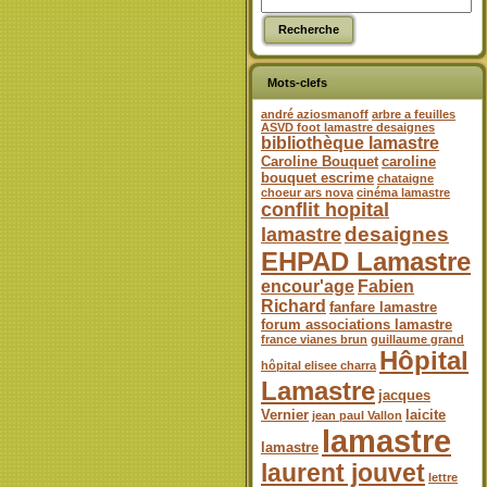
Mots-clefs
andré aziosmanoff
arbre a feuilles
ASVD foot lamastre desaignes
bibliothèque lamastre
Caroline Bouquet
caroline
bouquet escrime
chataigne
choeur ars nova
cinéma lamastre
conflit hopital
desaignes
lamastre
EHPAD Lamastre
encour'age
Fabien
Richard
fanfare lamastre
forum associations lamastre
france vianes brun
guillaume grand
Hôpital
hôpital elisee charra
Lamastre
jacques
Vernier
laicite
jean paul Vallon
lamastre
lamastre
laurent jouvet
lettre