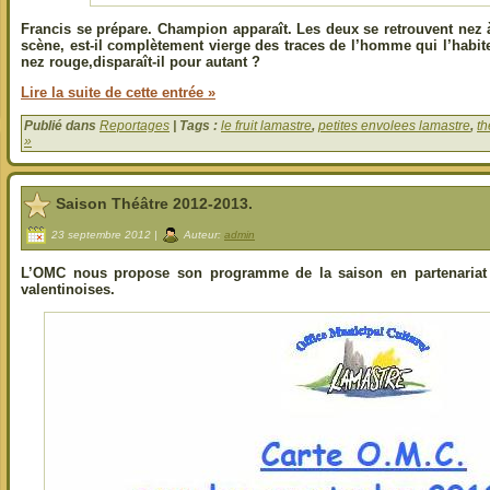
Francis se prépare. Champion apparaît. Les deux se retrouvent nez
scène, est-il complètement vierge des traces de l’homme qui l’habit
nez rouge,disparaît-il pour autant ?
Lire la suite de cette entrée »
Publié dans
Reportages
| Tags :
le fruit lamastre
,
petites envolees lamastre
,
th
»
Saison Théâtre 2012-2013.
23 septembre 2012 |
Auteur:
admin
L’OMC nous propose son programme de la saison en partenariat 
valentinoises.