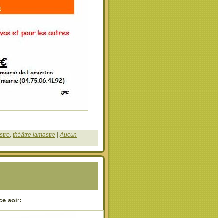
stre
,
théâtre lamastre
|
Aucun
ce soir: