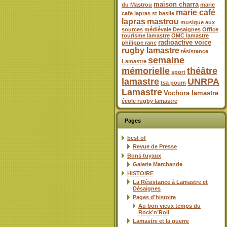
maison charra
du Mastrou
marie
marie café
cafe lapras st basile
lapras
mastrou
musique aux
sources
médiévale Desaignes
Office
tourisme lamastre
OMC lamastre
radioactive voice
philippe ranc
rugby lamastre
résistance
semaine
Lamastre
mémorielle
théâtre
sport
lamastre
UNRPA
tsa poum
Lamastre
Vochora lamastre
école rugby lamastre
Pages
best of
Revue de Presse
Bons tuyaux
Galerie Marchande
HISTOIRE
La Résistance à Lamastre et
Désaignes
Pages d’histoire
Au bon vieux temps du
Rock’n’Roll
Lamastre et la guerre