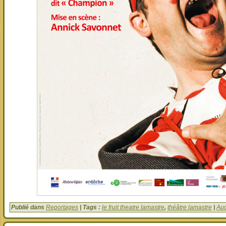
Publié dans
Reportages
| Tags :
le fruit theatre lamastre
,
théâtre lamastre
|
Auc