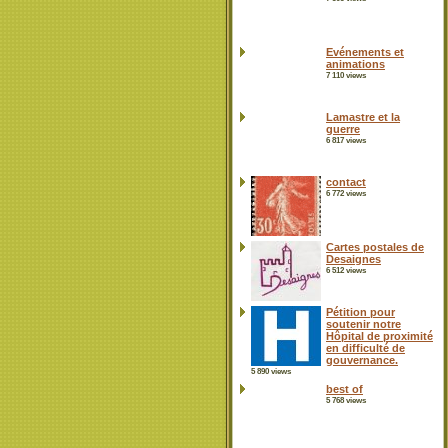
Evénements et
animations
7 110 views
Lamastre et la
guerre
6 817 views
contact
6 772 views
Cartes postales de
Desaignes
6 512 views
Pétition pour
soutenir notre
Hôpital de proximité
en difficulté de
gouvernance.
5 890 views
best of
5 768 views