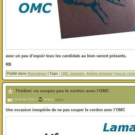
avec un peu d’espoir tous les candidats au bien seront présents.
RB
Publié dans
Reportages
| Tags :
OMC lamastre
,
théâtre lamastre
|
Aucun comm
Théâtre: ne coupez pas le cordon avec l’OMC
19 février 2011 |
Auteur:
admin
Une occasion inespérée de ne pas couper le cordon avec l’OMC