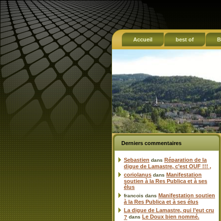
Accueil
best of
B
Derniers commentaires
Sebastien
Réparation de la
dans
digue de Lamastre, c’est OUF !!! ,
coriolanus
Manifestation
dans
soutien à la Res Publica et à ses
élus
Manifestation soutien
francois
dans
à la Res Publica et à ses élus
La digue de Lamastre, qui l’eut cru
Le Doux bien nommé.
?
dans