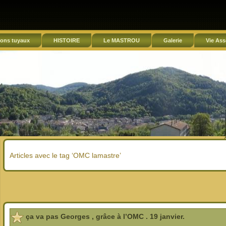
ons tuyaux
HISTOIRE
Le MASTROU
Galerie
Vie Ass
Articles avec le tag ‘OMC lamastre’
ça va pas Georges , grâce à l’OMC . 19 janvier.