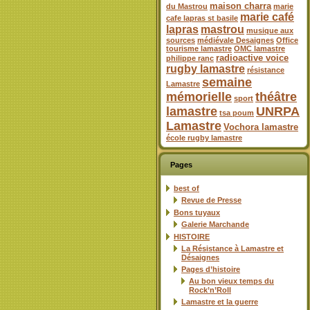
maison charra
du Mastrou
marie
marie café
cafe lapras st basile
lapras
mastrou
musique aux
sources
médiévale Desaignes
Office
tourisme lamastre
OMC lamastre
radioactive voice
philippe ranc
rugby lamastre
résistance
semaine
Lamastre
mémorielle
théâtre
sport
lamastre
UNRPA
tsa poum
Lamastre
Vochora lamastre
école rugby lamastre
Pages
best of
Revue de Presse
Bons tuyaux
Galerie Marchande
HISTOIRE
La Résistance à Lamastre et
Désaignes
Pages d’histoire
Au bon vieux temps du
Rock’n’Roll
Lamastre et la guerre