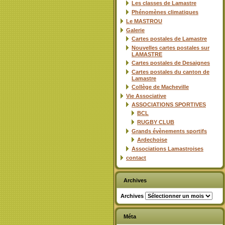
Les classes de Lamastre
Phénomènes climatiques
Le MASTROU
Galerie
Cartes postales de Lamastre
Nouvelles cartes postales sur
LAMASTRE
Cartes postales de Desaignes
Cartes postales du canton de
Lamastre
Collège de Macheville
Vie Associative
ASSOCIATIONS SPORTIVES
BCL
RUGBY CLUB
Grands évènements sportifs
Ardechoise
Associations Lamastroises
contact
Archives
Archives
Méta