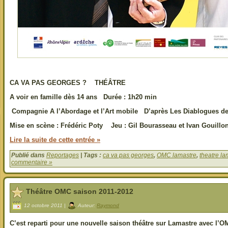
CA VA PAS GEORGES ? THÉÂTRE
A voir en famille dès 14 ans Durée : 1h20 min
Compagnie A l’Abordage et l’Art mobile D’après Les Diablogues de
Mise en scène : Frédéric Poty Jeu : Gil Bourasseau et Ivan Gouillo
Lire la suite de cette entrée »
Publié dans
Reportages
| Tags :
ca va pas georges
,
OMC lamastre
,
theatre l
commentaire »
Théâtre OMC saison 2011-2012
12 octobre 2011 |
Auteur:
Raymond
C’est reparti pour une nouvelle saison théâtre sur Lamastre avec l’O