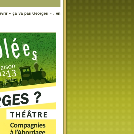
uvrir « ça va pas Georges » ,
en