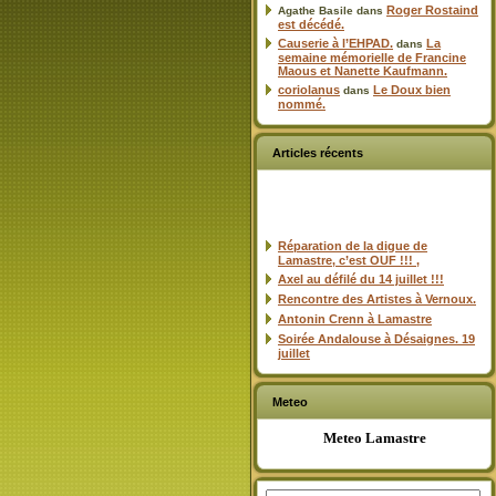
Roger Rostaind
Agathe Basile
dans
est décédé.
Causerie à l’EHPAD.
La
dans
semaine mémorielle de Francine
Maous et Nanette Kaufmann.
coriolanus
Le Doux bien
dans
nommé.
Articles récents
Réparation de la digue de
Lamastre, c’est OUF !!! ,
Axel au défilé du 14 juillet !!!
Rencontre des Artistes à Vernoux.
Antonin Crenn à Lamastre
Soirée Andalouse à Désaignes. 19
juillet
Meteo
Meteo Lamastre