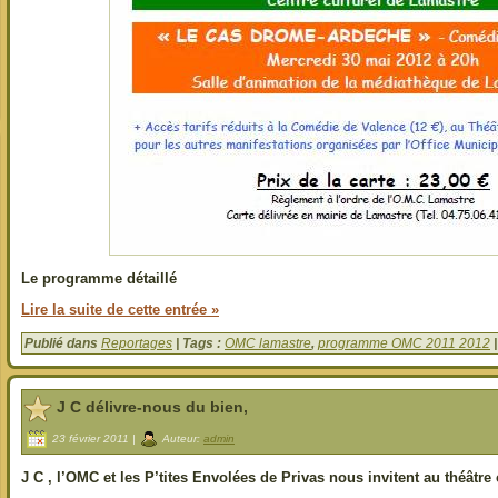
Le programme détaillé
Lire la suite de cette entrée »
Publié dans
Reportages
| Tags :
OMC lamastre
,
programme OMC 2011 2012
J C délivre-nous du bien,
23 février 2011 |
Auteur:
admin
J C , l’OMC et les P’tites Envolées de Privas nous invitent au théâtre 