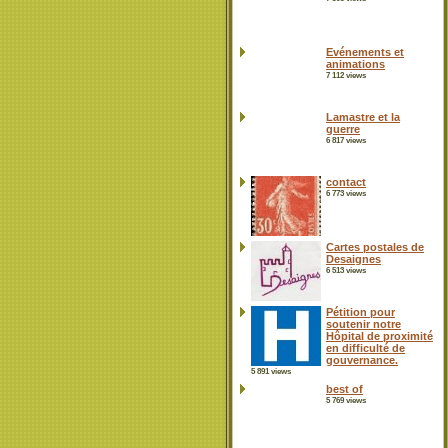
Evénements et
animations
7 112 views
Lamastre et la
guerre
6 817 views
contact
6 773 views
Cartes postales de
Desaignes
6 513 views
Pétition pour
soutenir notre
Hôpital de proximité
en difficulté de
gouvernance.
5 891 views
best of
5 769 views