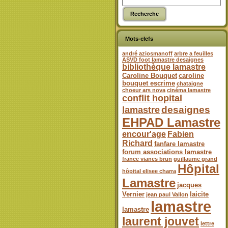
Mots-clefs
andré aziosmanoff
arbre a feuilles
ASVD foot lamastre desaignes
bibliothèque lamastre
Caroline Bouquet
caroline
bouquet escrime
chataigne
choeur ars nova
cinéma lamastre
conflit hopital
desaignes
lamastre
EHPAD Lamastre
encour'age
Fabien
Richard
fanfare lamastre
forum associations lamastre
france vianes brun
guillaume grand
Hôpital
hôpital elisee charra
Lamastre
jacques
Vernier
laicite
jean paul Vallon
lamastre
lamastre
laurent jouvet
lettre