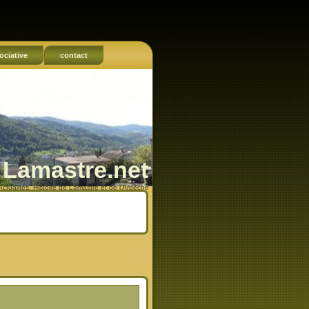
ociative
contact
Lamastre.net
Actualités, Histoire de Lamastre et de l'Ardèche