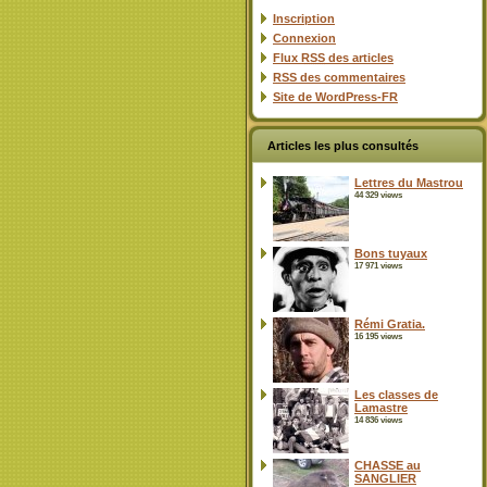
Inscription
Connexion
Flux
RSS
des articles
RSS
des commentaires
Site de WordPress-FR
Articles les plus consultés
Lettres du Mastrou
44 329 views
Bons tuyaux
17 971 views
Rémi Gratia.
16 195 views
Les classes de
Lamastre
14 836 views
CHASSE au
SANGLIER