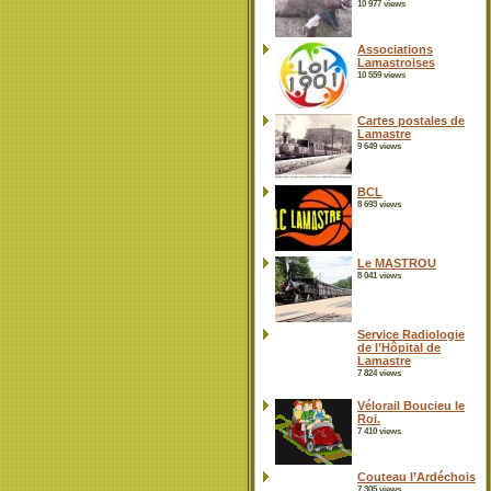
10 977 views
Associations
Lamastroises
10 559 views
Cartes postales de
Lamastre
9 649 views
BCL
8 693 views
Le MASTROU
8 041 views
Service Radiologie
de l’Hôpital de
Lamastre
7 824 views
Vélorail Boucieu le
Roi.
7 410 views
Couteau l’Ardéchois
7 305 views