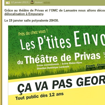
12 janvier 2013 |
Auteur:
admin
Grâce au théâtre de Privas et l’OMC de Lamastre nous allons déco
délocalisation à Empurany
.
Le 19 janvier salle polyvalente 20H30.