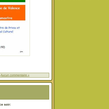
|
Aucun commentaire »
ce soir: