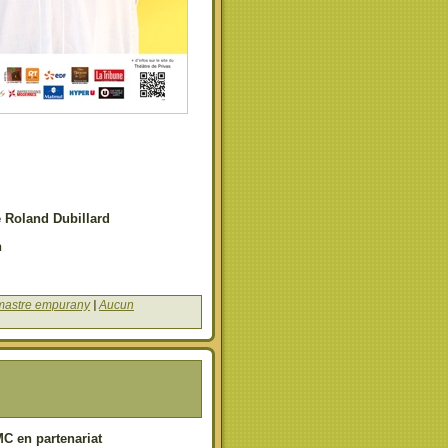
 Roland Dubillard
n
amastre empurany
|
Aucun
MC en partenariat