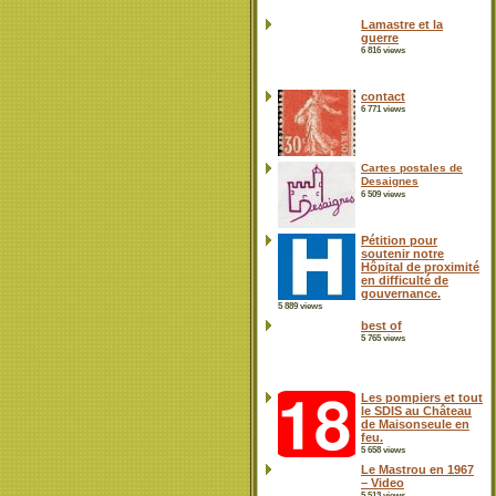
Lamastre et la
guerre
6 816 views
contact
6 771 views
Cartes postales de
Desaignes
6 509 views
Pétition pour
soutenir notre
Hôpital de proximité
en difficulté de
gouvernance.
5 889 views
best of
5 765 views
Les pompiers et tout
le SDIS au Château
de Maisonseule en
feu.
5 658 views
Le Mastrou en 1967
– Video
5 513 views