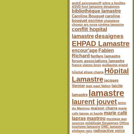
andré aziosmanoff
arbre a feuilles
ASVD foot lamastre desaignes
bibliothèque lamastre
Caroline Bouquet
caroline
bouquet escrime
chataigne
choeur ars nova
cinéma lamastre
conflit hopital
desaignes
lamastre
EHPAD Lamastre
encour'age
Fabien
Richard
fanfare lamastre
forum associations lamastre
france vianes brun
guillaume grand
Hôpital
hôpital elisee charra
Lamastre
jacques
Vernier
laicite
jean paul Vallon
lamastre
lamastre
laurent jouvet
lettre
maison charra
du Mastrou
marie
marie café
cafe lapras st basile
lapras
mastrou
musique aux
sources
médiévale Desaignes
Office
tourisme lamastre
OMC lamastre
radioactive voice
philippe ranc