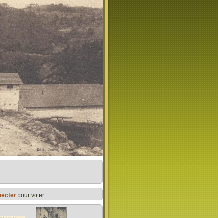
necter
pour voter