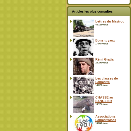
Articles les plus consultés
Lettres du Mastrou
44 325 views
Bons tuyaux
17 967 views
Rémi Gratia.
16 194 views
Les classes de
Lamastre
14 828 views
CHASSE au
SANGLIER
10 975 views
Associations
Lamastroises
10 553 views