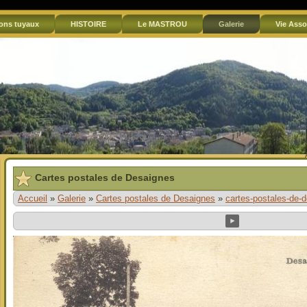
ons tuyaux
HISTOIRE
Le MASTROU
Galerie
Vie Asso
Cartes postales de Desaignes
Accueil
»
Galerie
»
Cartes postales de Desaignes
»
cartes-postales-de-