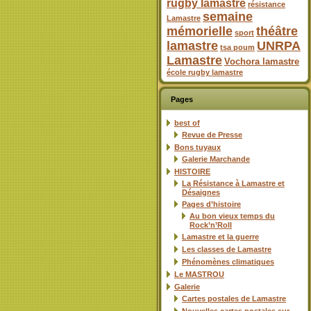
rugby lamastre
résistance
semaine
Lamastre
mémorielle
théâtre
sport
lamastre
UNRPA
tsa poum
Lamastre
Vochora lamastre
école rugby lamastre
Pages
best of
Revue de Presse
Bons tuyaux
Galerie Marchande
HISTOIRE
La Résistance à Lamastre et
Désaignes
Pages d’histoire
Au bon vieux temps du
Rock’n’Roll
Lamastre et la guerre
Les classes de Lamastre
Phénomènes climatiques
Le MASTROU
Galerie
Cartes postales de Lamastre