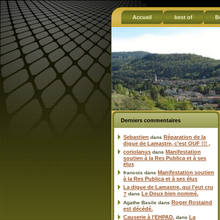
Accueil
best of
B
Derniers commentaires
Sebastien
Réparation de la
dans
digue de Lamastre, c’est OUF !!! ,
coriolanus
Manifestation
dans
soutien à la Res Publica et à ses
élus
Manifestation soutien
francois
dans
à la Res Publica et à ses élus
La digue de Lamastre, qui l’eut cru
Le Doux bien nommé.
?
dans
Roger Rostaind
Agathe Basile
dans
est décédé.
Causerie à l’EHPAD.
La
dans