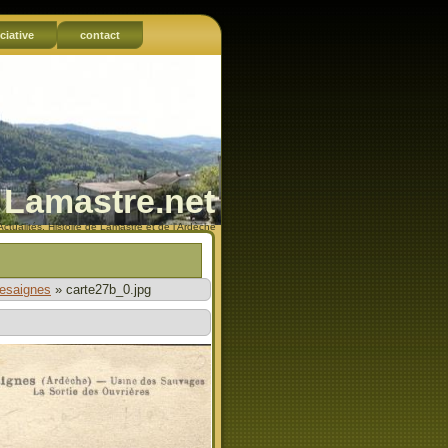
ciative
contact
Lamastre.net
Actualités, Histoire de Lamastre et de l'Ardèche
desaignes
»
carte27b_0.jpg