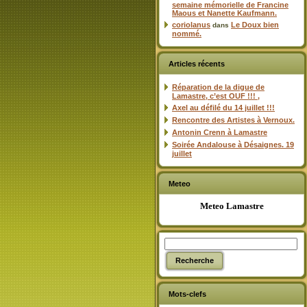
semaine mémorielle de Francine
Maous et Nanette Kaufmann.
coriolanus
Le Doux bien
dans
nommé.
Articles récents
Réparation de la digue de
Lamastre, c’est OUF !!! ,
Axel au défilé du 14 juillet !!!
Rencontre des Artistes à Vernoux.
Antonin Crenn à Lamastre
Soirée Andalouse à Désaignes. 19
juillet
Meteo
Meteo Lamastre
Mots-clefs