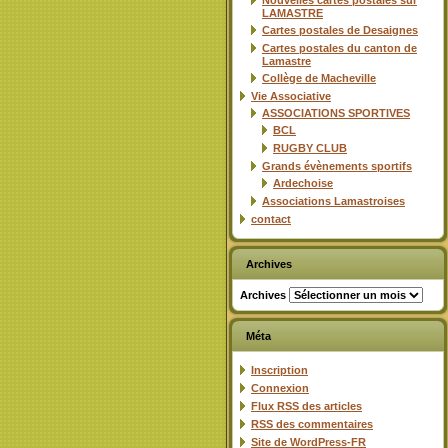
Nouvelles cartes postales sur
LAMASTRE
Cartes postales de Desaignes
Cartes postales du canton de
Lamastre
Collège de Macheville
Vie Associative
ASSOCIATIONS SPORTIVES
BCL
RUGBY CLUB
Grands évènements sportifs
Ardechoise
Associations Lamastroises
contact
Archives
Archives
Méta
Inscription
Connexion
Flux
RSS
des articles
RSS
des commentaires
Site de WordPress-FR