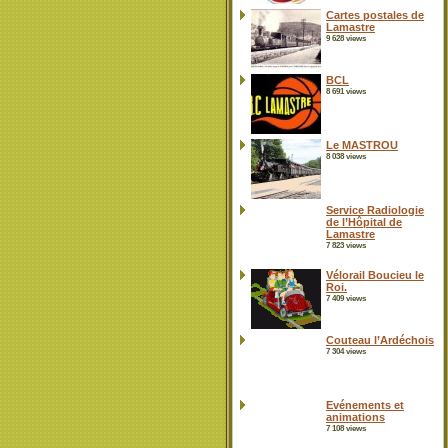
Cartes postales de
Lamastre
9 628 views
BCL
8 691 views
Le MASTROU
8 038 views
Service Radiologie
de l’Hôpital de
Lamastre
7 823 views
Vélorail Boucieu le
Roi.
7 409 views
Couteau l’Ardéchois
7 304 views
Evénements et
animations
7 108 views