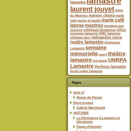
lamastre
lamastre
laurent jouvet
lettre
maison charra
du Mastrou
marie
marie café
cafe lapras st basile
lapras
mastrou
musique aux
sources
médiévale Desaignes
Office
tourisme lamastre
OMC lamastre
radioactive voice
philippe ranc
rugby lamastre
résistance
semaine
Lamastre
mémorielle
théâtre
sport
lamastre
UNRPA
tsa poum
Lamastre
Vochora lamastre
école rugby lamastre
Pages
best of
Revue de Presse
Bons tuyaux
Galerie Marchande
HISTOIRE
La Résistance à Lamastre et
Désaignes
Pages d’histoire