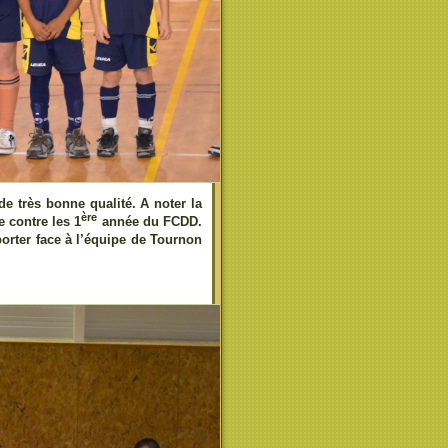
e très bonne qualité. A noter la
ère
 contre les 1
année du FCDD.
orter face à l’équipe de Tournon