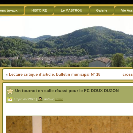
ons tuyaux
HISTOIRE
Le MASTROU
Galerie
Vie Ass
«
Lecture critique d’article, bulletin municipal N° 18
cross
Un tournoi en salle réussi pour le FC DOUX DUZON
10 janvier 2011 |
Auteur:
admin