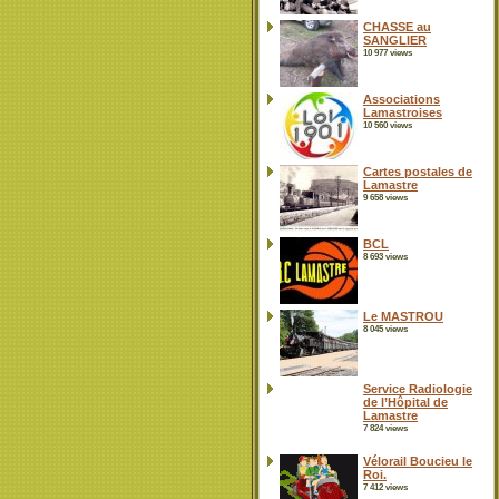
CHASSE au
SANGLIER
10 977 views
Associations
Lamastroises
10 560 views
Cartes postales de
Lamastre
9 658 views
BCL
8 693 views
Le MASTROU
8 045 views
Service Radiologie
de l’Hôpital de
Lamastre
7 824 views
Vélorail Boucieu le
Roi.
7 412 views