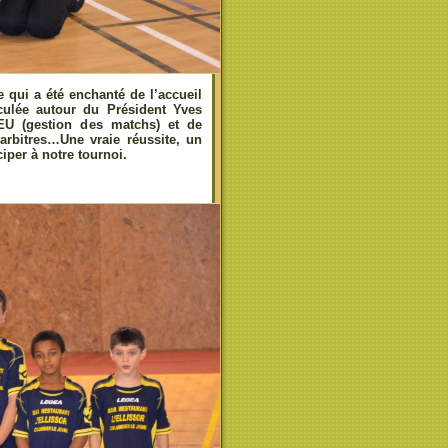
 qui a été enchanté de l’accueil
iculée autour du Président Yves
U (gestion des matchs) et de
arbitres…Une vraie réussite, un
ciper à notre tournoi.