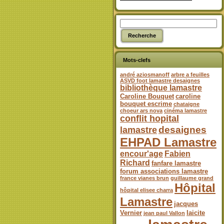
Mots-clefs
andré aziosmanoff
arbre a feuilles
ASVD foot lamastre desaignes
bibliothèque lamastre
Caroline Bouquet
caroline
bouquet escrime
chataigne
choeur ars nova
cinéma lamastre
conflit hopital
desaignes
lamastre
EHPAD Lamastre
encour'age
Fabien
Richard
fanfare lamastre
forum associations lamastre
france vianes brun
guillaume grand
Hôpital
hôpital elisee charra
Lamastre
jacques
Vernier
laicite
jean paul Vallon