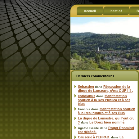
Accueil
best of
B
Derniers commentaires
Sebastien
Réparation de la
dans
digue de Lamastre, c’est OUF !!! ,
coriolanus
Manifestation
dans
soutien à la Res Publica et à ses
élus
Manifestation soutien
francois
dans
à la Res Publica et à ses élus
La digue de Lamastre, qui l’eut cru
Le Doux bien nommé.
?
dans
Roger Rostaind
Agathe Basile
dans
est décédé.
Causerie à l’EHPAD.
La
dans