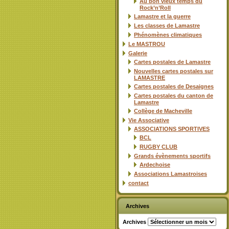
Au bon vieux temps du
Rock’n’Roll
Lamastre et la guerre
Les classes de Lamastre
Phénomènes climatiques
Le MASTROU
Galerie
Cartes postales de Lamastre
Nouvelles cartes postales sur
LAMASTRE
Cartes postales de Desaignes
Cartes postales du canton de
Lamastre
Collège de Macheville
Vie Associative
ASSOCIATIONS SPORTIVES
BCL
RUGBY CLUB
Grands évènements sportifs
Ardechoise
Associations Lamastroises
contact
Archives
Archives