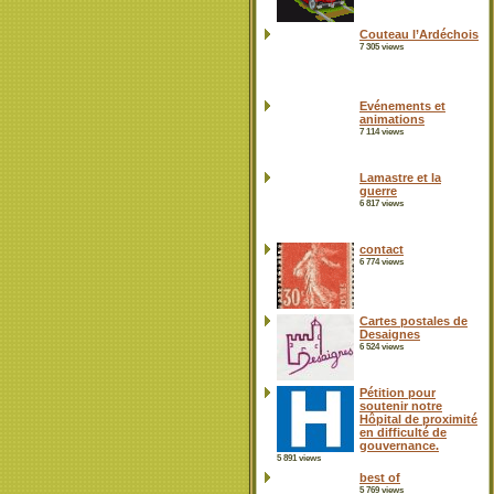
Couteau l’Ardéchois
7 305 views
Evénements et
animations
7 114 views
Lamastre et la
guerre
6 817 views
contact
6 774 views
Cartes postales de
Desaignes
6 524 views
Pétition pour
soutenir notre
Hôpital de proximité
en difficulté de
gouvernance.
5 891 views
best of
5 769 views