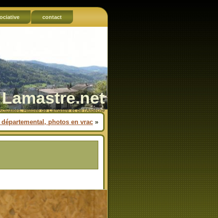
ociative
contact
Lamastre.net
Actualités, Histoire de Lamastre et de l'Ardèche
 départemental, photos en vrac
»