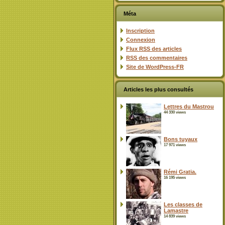
Méta
Inscription
Connexion
Flux
RSS
des articles
RSS
des commentaires
Site de WordPress-FR
Articles les plus consultés
Lettres du Mastrou
44 330 views
Bons tuyaux
17 971 views
Rémi Gratia.
16 195 views
Les classes de
Lamastre
14 839 views