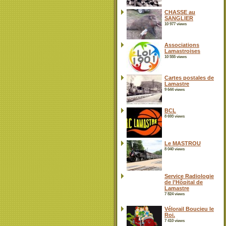
CHASSE au
SANGLIER
10 977 views
Associations
Lamastroises
10 555 views
Cartes postales de
Lamastre
9 644 views
BCL
8 693 views
Le MASTROU
8 040 views
Service Radiologie
de l’Hôpital de
Lamastre
7 824 views
Vélorail Boucieu le
Roi.
7 410 views