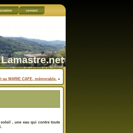
ociative
contact
Lamastre.net
Actualités, Histoire de Lamastre et de l'Ardèche
ût au MARIE CAFE, mémorable.
»
soleil , une eau qui contre toute
t.