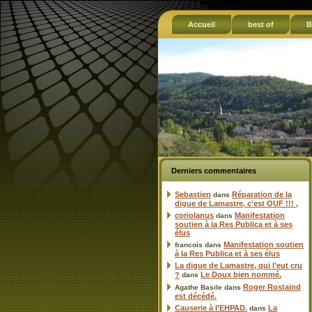
Accueil
best of
B
Derniers commentaires
Sebastien
Réparation de la
dans
digue de Lamastre, c’est OUF !!! ,
coriolanus
Manifestation
dans
soutien à la Res Publica et à ses
élus
Manifestation soutien
francois
dans
à la Res Publica et à ses élus
La digue de Lamastre, qui l’eut cru
Le Doux bien nommé.
?
dans
Roger Rostaind
Agathe Basile
dans
est décédé.
Causerie à l’EHPAD.
La
dans