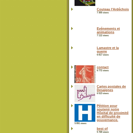
Couteau l’Ardéchois
7 305 views
Evénements et
animations
7 112 views
Lamastre et la
guerre
6 817 views
contact
6 772 views
Cartes postales de
Desaignes
6 513 views
Pétition pour
soutenir notre
Hôpital de proximité
en difficulté de
gouvernance.
5 891 views
best of
5 768 views