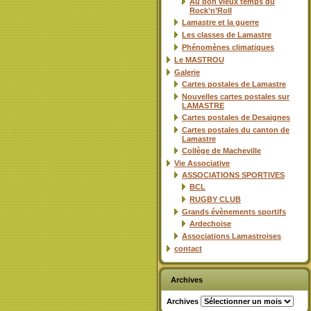
Au bon vieux temps du
Rock’n’Roll
Lamastre et la guerre
Les classes de Lamastre
Phénomènes climatiques
Le MASTROU
Galerie
Cartes postales de Lamastre
Nouvelles cartes postales sur
LAMASTRE
Cartes postales de Desaignes
Cartes postales du canton de
Lamastre
Collège de Macheville
Vie Associative
ASSOCIATIONS SPORTIVES
BCL
RUGBY CLUB
Grands évènements sportifs
Ardechoise
Associations Lamastroises
contact
Archives
Archives