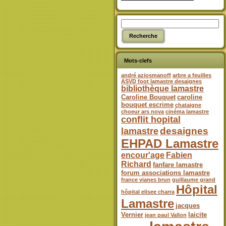
Mots-clefs
andré aziosmanoff
arbre a feuilles
ASVD foot lamastre desaignes
bibliothèque lamastre
Caroline Bouquet
caroline
bouquet escrime
chataigne
choeur ars nova
cinéma lamastre
conflit hopital
desaignes
lamastre
EHPAD Lamastre
encour'age
Fabien
Richard
fanfare lamastre
forum associations lamastre
france vianes brun
guillaume grand
Hôpital
hôpital elisee charra
Lamastre
jacques
Vernier
laicite
jean paul Vallon