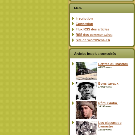
Méta
Inscription
Connexion
Flux
RSS
des articles
RSS
des commentaires
Site de WordPress-FR
Articles les plus consultés
Lettres du Mastrou
44 328 views
Bons tuyaux
17 968 views
Rémi Gratia.
16 195 views
Les classes de
Lamastre
14 836 views