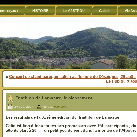
ons tuyaux
HISTOIRE
Le MASTROU
Galerie
Vie Ass
«
Concert de chant baroque italien au Temple de Désaignes, 20 août.
Le Pub du 9 ao
Triathlon de Lamastre, le classement.
16 août 2014 |
Auteur:
Raymond
Les résultats de la 31 ième édition du Triathlon de Lamastre
Cette édition à tenu toutes ses promesses avec 151 participants , du 
attente était à 20 ° , un petit peu de vent dans la montée de l’Alboure