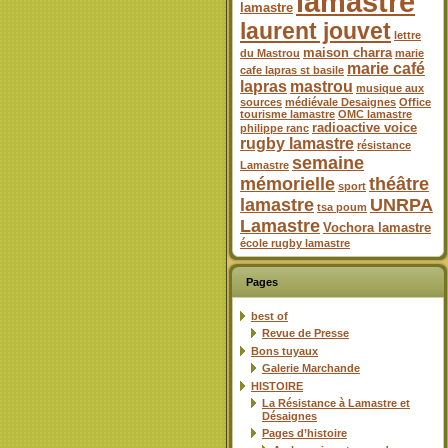
lamastre
lamastre
laurent jouvet
lettre
maison charra
du Mastrou
marie
marie café
cafe lapras st basile
lapras
mastrou
musique aux
sources
médiévale Desaignes
Office
tourisme lamastre
OMC lamastre
radioactive voice
philippe ranc
rugby lamastre
résistance
semaine
Lamastre
mémorielle
théâtre
sport
lamastre
UNRPA
tsa poum
Lamastre
Vochora lamastre
école rugby lamastre
Pages
best of
Revue de Presse
Bons tuyaux
Galerie Marchande
HISTOIRE
La Résistance à Lamastre et
Désaignes
Pages d’histoire