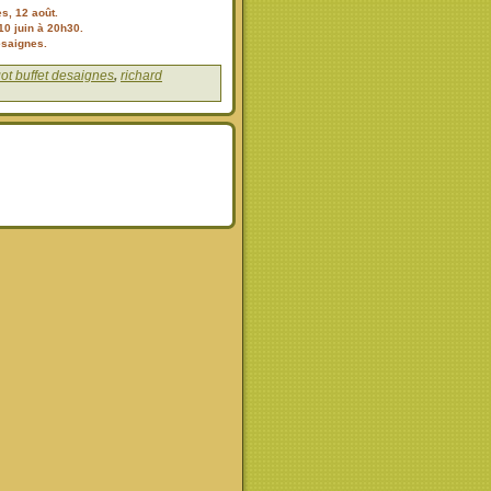
s, 12 août.
0 juin à 20h30.
ésaignes.
ot buffet desaignes
,
richard