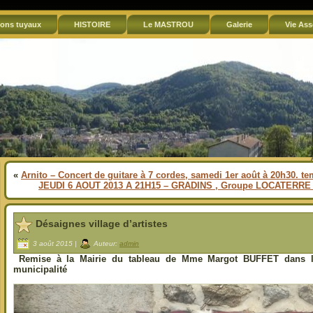
ons tuyaux
HISTOIRE
Le MASTROU
Galerie
Vie Ass
«
Arnito – Concert de guitare à 7 cordes, samedi 1er août à 20h30. t
JEUDI 6 AOUT 2013 A 21H15 – GRADINS , Groupe LOCATERRE –
Désaignes village d’artistes
3 août 2015 |
Auteur:
admin
Remise à la Mairie du tableau de Mme Margot BUFFET dans le 
municipalité