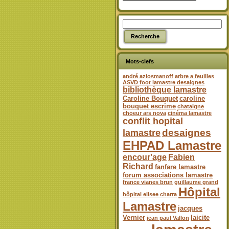
Mots-clefs
andré aziosmanoff
arbre a feuilles
ASVD foot lamastre desaignes
bibliothèque lamastre
Caroline Bouquet
caroline
bouquet escrime
chataigne
choeur ars nova
cinéma lamastre
conflit hopital
desaignes
lamastre
EHPAD Lamastre
encour'age
Fabien
Richard
fanfare lamastre
forum associations lamastre
france vianes brun
guillaume grand
Hôpital
hôpital elisee charra
Lamastre
jacques
Vernier
laicite
jean paul Vallon