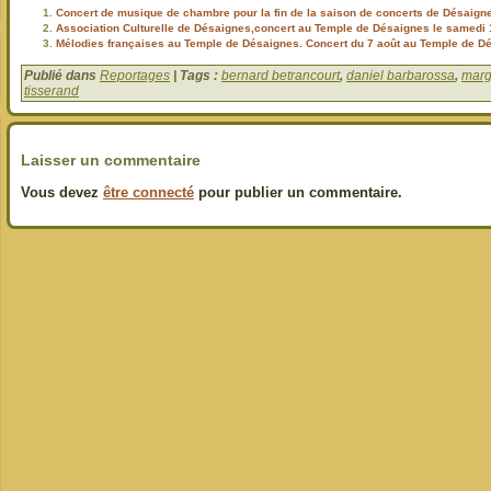
Concert de musique de chambre pour la fin de la saison de concerts de Désaigne
Association Culturelle de Désaignes,concert au Temple de Désaignes le samedi 1
Mélodies françaises au Temple de Désaignes. Concert du 7 août au Temple de D
Publié dans
Reportages
| Tags :
bernard betrancourt
,
daniel barbarossa
,
marg
tisserand
Laisser un commentaire
Vous devez
être connecté
pour publier un commentaire.