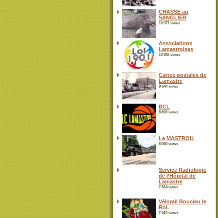
CHASSE au
SANGLIER
10 977 views
Associations
Lamastroises
10 555 views
Cartes postales de
Lamastre
9 644 views
BCL
8 693 views
Le MASTROU
8 040 views
Service Radiologie
de l’Hôpital de
Lamastre
7 824 views
Vélorail Boucieu le
Roi.
7 410 views