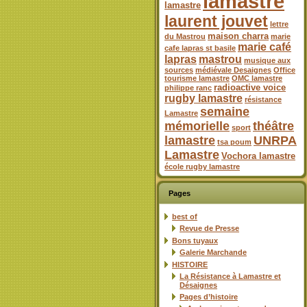
lamastre
lamastre
laurent jouvet
lettre
maison charra
du Mastrou
marie
marie café
cafe lapras st basile
lapras
mastrou
musique aux
sources
médiévale Desaignes
Office
tourisme lamastre
OMC lamastre
radioactive voice
philippe ranc
rugby lamastre
résistance
semaine
Lamastre
mémorielle
théâtre
sport
lamastre
UNRPA
tsa poum
Lamastre
Vochora lamastre
école rugby lamastre
Pages
best of
Revue de Presse
Bons tuyaux
Galerie Marchande
HISTOIRE
La Résistance à Lamastre et
Désaignes
Pages d’histoire