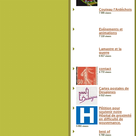
Couteau l’Ardéchois
7 305 views
Evénements et
animations
7 110 views
Lamastre et la
guerre
6 817 views
contact
6 772 views
Cartes postales de
Desaignes
6 512 views
Pétition pour
soutenir notre
Hôpital de proximité
en difficulté de
gouvernance.
5 891 views
best of
5 768 views