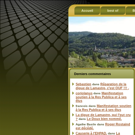
Accueil
best of
B
Derniers commentaires
Sebastien
Réparation de la
dans
digue de Lamastre, c’est OUF !!! ,
coriolanus
Manifestation
dans
soutien à la Res Publica et à ses
élus
Manifestation soutien
francois
dans
à la Res Publica et à ses élus
La digue de Lamastre, qui l’eut cru
Le Doux bien nommé.
?
dans
Roger Rostaind
Agathe Basile
dans
est décédé.
Causerie à l’EHPAD.
La
dans