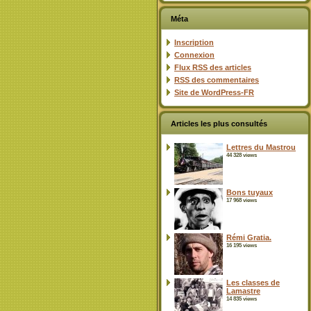
Méta
Inscription
Connexion
Flux
RSS
des articles
RSS
des commentaires
Site de WordPress-FR
Articles les plus consultés
Lettres du Mastrou
44 328 views
Bons tuyaux
17 968 views
Rémi Gratia.
16 195 views
Les classes de
Lamastre
14 835 views