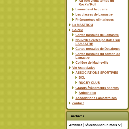
Au bon vieux temps du
Rock’n’Roll
Lamastre et la guerre
Les classes de Lamastre
Phénomènes climatiques
Le MASTROU
Galerie
Cartes postales de Lamastre
Nouvelles cartes postales sur
LAMASTRE
Cartes postales de Desaignes
Cartes postales du canton de
Lamastre
Collège de Macheville
Vie Associative
ASSOCIATIONS SPORTIVES
BCL
RUGBY CLUB
Grands évènements sportifs
Ardechoise
Associations Lamastroises
contact
Archives
Archives