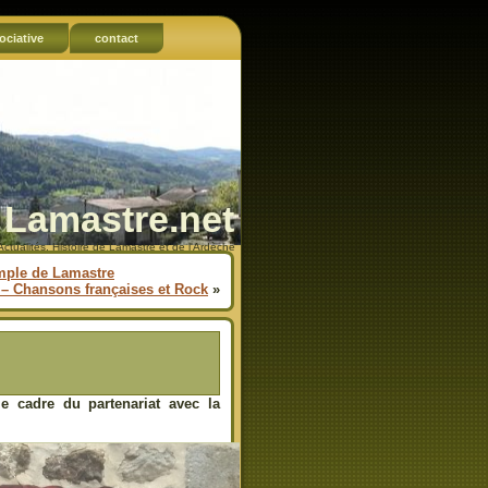
ociative
contact
Lamastre.net
Actualités, Histoire de Lamastre et de l'Ardèche
emple de Lamastre
 Chansons françaises et Rock
»
cadre du partenariat avec la