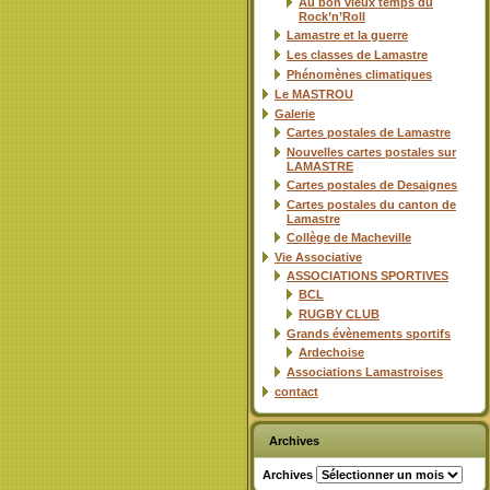
Au bon vieux temps du
Rock’n’Roll
Lamastre et la guerre
Les classes de Lamastre
Phénomènes climatiques
Le MASTROU
Galerie
Cartes postales de Lamastre
Nouvelles cartes postales sur
LAMASTRE
Cartes postales de Desaignes
Cartes postales du canton de
Lamastre
Collège de Macheville
Vie Associative
ASSOCIATIONS SPORTIVES
BCL
RUGBY CLUB
Grands évènements sportifs
Ardechoise
Associations Lamastroises
contact
Archives
Archives