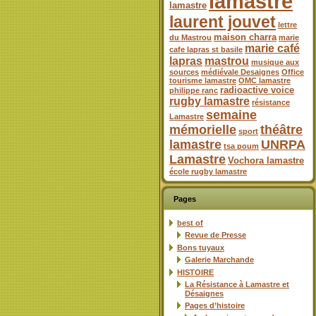
lamastre
lamastre
laurent jouvet
lettre
maison charra
du Mastrou
marie
marie café
cafe lapras st basile
lapras
mastrou
musique aux
sources
médiévale Desaignes
Office
tourisme lamastre
OMC lamastre
radioactive voice
philippe ranc
rugby lamastre
résistance
semaine
Lamastre
mémorielle
théâtre
sport
lamastre
UNRPA
tsa poum
Lamastre
Vochora lamastre
école rugby lamastre
Pages
best of
Revue de Presse
Bons tuyaux
Galerie Marchande
HISTOIRE
La Résistance à Lamastre et
Désaignes
Pages d’histoire