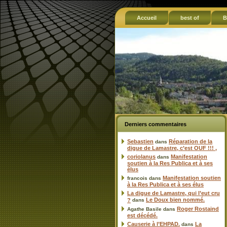
Accueil
best of
B
Derniers commentaires
Sebastien
Réparation de la
dans
digue de Lamastre, c’est OUF !!! ,
coriolanus
Manifestation
dans
soutien à la Res Publica et à ses
élus
Manifestation soutien
francois
dans
à la Res Publica et à ses élus
La digue de Lamastre, qui l’eut cru
Le Doux bien nommé.
?
dans
Roger Rostaind
Agathe Basile
dans
est décédé.
Causerie à l’EHPAD.
La
dans