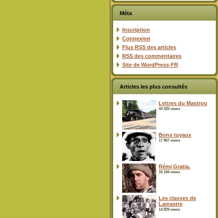
Méta
Inscription
Connexion
Flux
RSS
des articles
RSS
des commentaires
Site de WordPress-FR
Articles les plus consultés
Lettres du Mastrou
44 325 views
Bons tuyaux
17 967 views
Rémi Gratia.
16 194 views
Les classes de
Lamastre
14 829 views