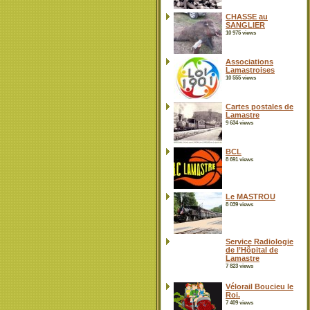
CHASSE au
SANGLIER
10 975 views
Associations
Lamastroises
10 555 views
Cartes postales de
Lamastre
9 634 views
BCL
8 691 views
Le MASTROU
8 039 views
Service Radiologie
de l’Hôpital de
Lamastre
7 823 views
Vélorail Boucieu le
Roi.
7 409 views