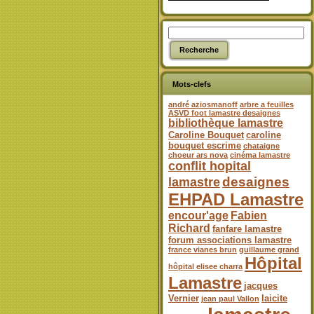
Mots-clefs
andré aziosmanoff
arbre a feuilles
ASVD foot lamastre desaignes
bibliothèque lamastre
Caroline Bouquet
caroline
bouquet escrime
chataigne
choeur ars nova
cinéma lamastre
conflit hopital
desaignes
lamastre
EHPAD Lamastre
encour'age
Fabien
Richard
fanfare lamastre
forum associations lamastre
france vianes brun
guillaume grand
Hôpital
hôpital elisee charra
Lamastre
jacques
Vernier
laicite
jean paul Vallon