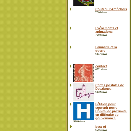
Couteau l’Ardéchois
7 304 views
Evénements et
animations
7 108 views
Lamastre et la
guerre
6 817 views
contact
6 771 views
Cartes postales de
Desaignes
6 510 views
Pétition pour
soutenir notre
Hôpital de proximité
en difficulté de
gouvernance.
5 889 views
best of
5 765 views