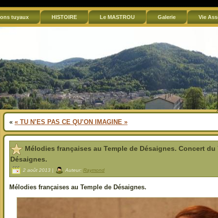
ons tuyaux
HISTOIRE
Le MASTROU
Galerie
Vie Ass
«
« TU N’ES PAS CE QU’ON IMAGINE »
Mélodies françaises au Temple de Désaignes. Concert du 
Désaignes.
2 août 2013 |
Auteur:
Raymond
Mélodies françaises au Temple de Désaignes.