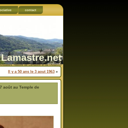
ociative
contact
Lamastre.net
Actualités, Histoire de Lamastre et de l'Ardèche
Il y a 50 ans le 3 aout 1963
»
7 août au Temple de