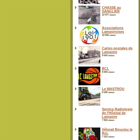
CHASSE au
SANGLIER
10 977 views
Associations
Lamastroises
10 555 views
Cartes postales de
Lamastre
9 644 views
BCL
8 693 views
Le MASTROU
8 040 views
Service Radiologie
de l’Hôpital de
Lamastre
7 824 views
Vélorail Boucieu le
Roi.
7 410 views