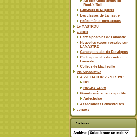
Au bon vieux temps du
Rock’n’Roll
Lamastre et la guerre
Les classes de Lamastre
Phénomènes climatiques
Le MASTROU
Galerie
Cartes postales de Lamastre
Nouvelles cartes postales sur
LAMASTRE
Cartes postales de Desaignes
Cartes postales du canton de
Lamastre
Collège de Macheville
Vie Associative
ASSOCIATIONS SPORTIVES
BCL
RUGBY CLUB
Grands évènements sportifs
Ardechoise
Associations Lamastroises
contact
Archives
Archives