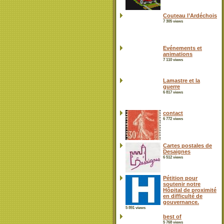
Couteau l’Ardéchois
7 305 views
Evénements et
animations
7 110 views
Lamastre et la
guerre
6 817 views
contact
6 772 views
Cartes postales de
Desaignes
6 512 views
Pétition pour
soutenir notre
Hôpital de proximité
en difficulté de
gouvernance.
5 891 views
best of
5 768 views