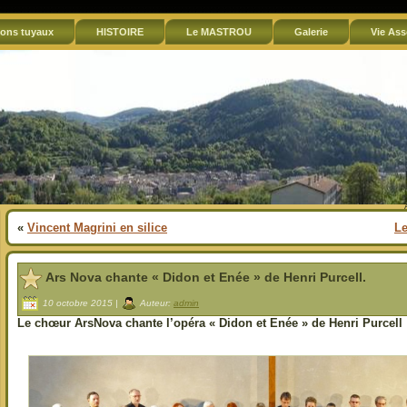
ons tuyaux
HISTOIRE
Le MASTROU
Galerie
Vie Ass
«
Vincent Magrini en silice
Le
Ars Nova chante « Didon et Enée » de Henri Purcell.
10 octobre 2015 |
Auteur:
admin
Le chœur ArsNova chante l’opéra « Didon et Enée » de Henri Purcell