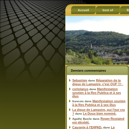
Accueil
best of
B
Derniers commentaires
Sebastien
Réparation de la
dans
digue de Lamastre, c’est OUF !!! ,
coriolanus
Manifestation
dans
soutien à la Res Publica et à ses
élus
Manifestation soutien
francois
dans
à la Res Publica et à ses élus
La digue de Lamastre, qui l’eut cru
Le Doux bien nommé.
?
dans
Roger Rostaind
Agathe Basile
dans
est décédé.
Causerie à l’EHPAD.
La
dans