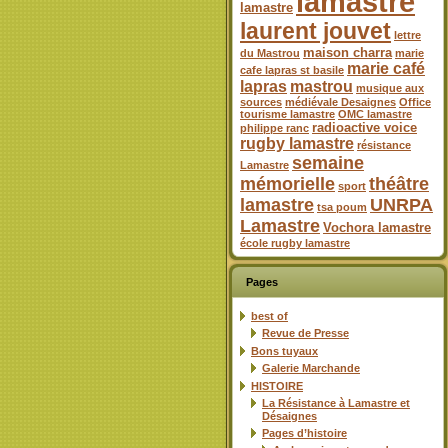
lamastre
lamastre
laurent jouvet
lettre
maison charra
du Mastrou
marie
marie café
cafe lapras st basile
lapras
mastrou
musique aux
sources
médiévale Desaignes
Office
tourisme lamastre
OMC lamastre
radioactive voice
philippe ranc
rugby lamastre
résistance
semaine
Lamastre
mémorielle
théâtre
sport
lamastre
UNRPA
tsa poum
Lamastre
Vochora lamastre
école rugby lamastre
Pages
best of
Revue de Presse
Bons tuyaux
Galerie Marchande
HISTOIRE
La Résistance à Lamastre et
Désaignes
Pages d’histoire