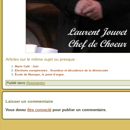
Articles sur le même sujet ou presque :
Marie Café : Juin
Elections européennes . Grandeur et décadence de la démocratie
École de Musique, le point d’orgue.
Publié dans
Reportages
Laisser un commentaire
Vous devez
être connecté
pour publier un commentaire.