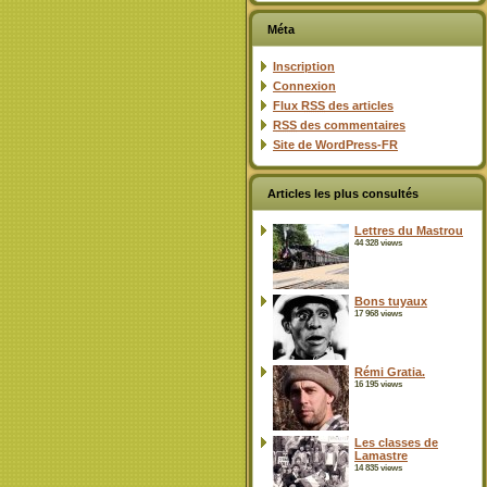
Méta
Inscription
Connexion
Flux
RSS
des articles
RSS
des commentaires
Site de WordPress-FR
Articles les plus consultés
Lettres du Mastrou
44 328 views
Bons tuyaux
17 968 views
Rémi Gratia.
16 195 views
Les classes de
Lamastre
14 835 views