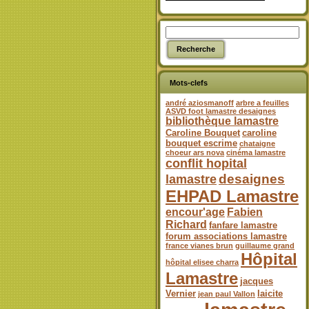
Mots-clefs
andré aziosmanoff
arbre a feuilles
ASVD foot lamastre desaignes
bibliothèque lamastre
Caroline Bouquet
caroline
bouquet escrime
chataigne
choeur ars nova
cinéma lamastre
conflit hopital
desaignes
lamastre
EHPAD Lamastre
encour'age
Fabien
Richard
fanfare lamastre
forum associations lamastre
france vianes brun
guillaume grand
Hôpital
hôpital elisee charra
Lamastre
jacques
Vernier
laicite
jean paul Vallon