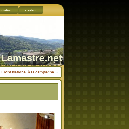
ociative
contact
Lamastre.net
Actualités, Histoire de Lamastre et de l'Ardèche
 Front National à la campagne.
»