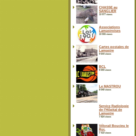
CHASSE au
SANGLIER
10 977 views
Associations
Lamastroises
10 555 views
Cartes postales de
Lamastre
9 644 views
BCL
8 693 views
Le MASTROU
8 040 views
Service Radiologie
de l’Hôpital de
Lamastre
7 824 views
Vélorail Boucieu le
Roi.
7 410 views