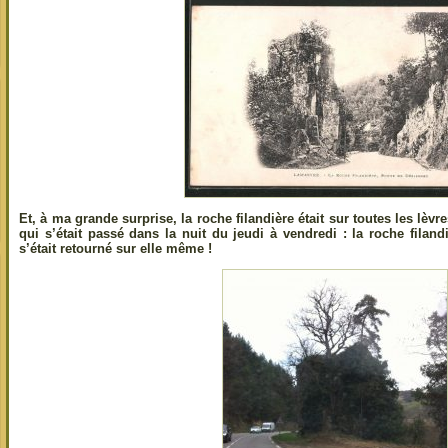
Et, à ma grande surprise, la roche filandière était sur toutes les lèv
qui s’était passé dans la nuit du jeudi à vendredi : la roche filan
s’était retourné sur elle même !