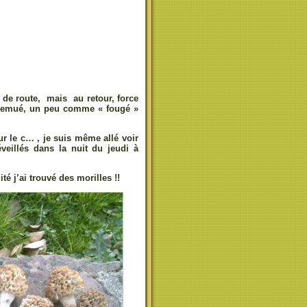
e de route, mais au retour, force
é, remué, un peu comme « fougé »
sur le c… , je suis même allé voir
veillés dans la nuit du jeudi à
ité j’ai trouvé des morilles !!