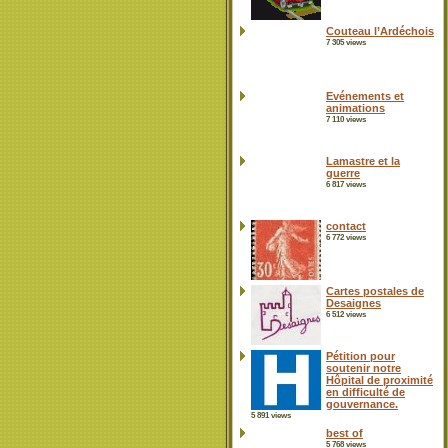
Couteau l’Ardéchois
7 305 views
Evénements et
animations
7 110 views
Lamastre et la
guerre
6 817 views
contact
6 772 views
Cartes postales de
Desaignes
6 512 views
Pétition pour
soutenir notre
Hôpital de proximité
en difficulté de
gouvernance.
5 891 views
best of
5 768 views