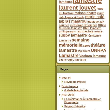
lamastre
lamastre
laurent jouvet
lettre
maison charra
du Mastrou
marie
marie café
cafe lapras st basile
lapras
mastrou
musique aux
sources
médiévale Desaignes
Office
tourisme lamastre
OMC lamastre
radioactive voice
philippe ranc
rugby lamastre
résistance
semaine
Lamastre
mémorielle
théâtre
sport
lamastre
UNRPA
tsa poum
Lamastre
Vochora lamastre
école rugby lamastre
Pages
best of
Revue de Presse
Bons tuyaux
Galerie Marchande
HISTOIRE
La Résistance à Lamastre et
Désaignes
Pages d’histoire