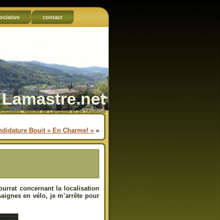
ociative
contact
Lamastre.net
Actualités, Histoire de Lamastre et de l'Ardèche
andidature Bouit « En Charme! »
»
ourrat concernant la localisation
saignes en vélo, je m’arrête pour