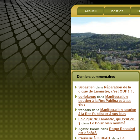
Accueil
best of
B
Derniers commentaires
Sebastien
Réparation de la
dans
digue de Lamastre, c’est OUF !!! ,
coriolanus
Manifestation
dans
soutien à la Res Publica et à ses
élus
Manifestation soutien
francois
dans
à la Res Publica et à ses élus
La digue de Lamastre, qui l’eut cru
Le Doux bien nommé.
?
dans
Roger Rostaind
Agathe Basile
dans
est décédé.
Causerie à l’EHPAD.
La
dans