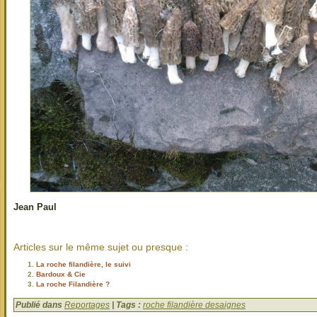
Jean Paul
Articles sur le même sujet ou presque :
La roche filandière, le suivi
Bardoux & Cie
La roche Filandière ?
Publié dans
Reportages
| Tags :
roche filandière desaignes