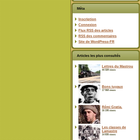
Méta
Inscription
Connexion
Flux
RSS
des articles
RSS
des commentaires
Site de WordPress-FR
Articles les plus consultés
Lettres du Mastrou
44 328 views
Bons tuyaux
17 968 views
Rémi Gratia.
16 195 views
Les classes de
Lamastre
14 835 views