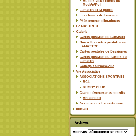
Au bon vieux temps du
Rock’n’Roll
Lamastre et la guerre
Les classes de Lamastre
Phénomènes climatiques
Le MASTROU
Galerie
Cartes postales de Lamastre
Nouvelles cartes postales sur
LAMASTRE
Cartes postales de Desaignes
Cartes postales du canton de
Lamastre
Collège de Macheville
Vie Associative
ASSOCIATIONS SPORTIVES
BCL
RUGBY CLUB
Grands évènements sportifs
Ardechoise
Associations Lamastroises
contact
Archives
Archives