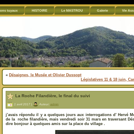
ons tuyaux
HISTOIRE
Le MASTROU
Galerie
Vie Ass
«
Désaignes, le Musée et Olivier Dussopt
Législatives 11 & 18 juin, C
La Roche Filandière, le final du suivi
1 avril 2017 |
Auteur:
admin
j’avais répondu il y a quelques jours aux interrogations d’ Hervé M
de la roche filandière, mais vendredi soir 31 mars en traversant Dé
dire bonjour à quelques amis sur la place du village .