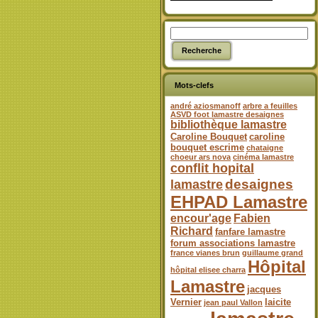
Mots-clefs
andré aziosmanoff
arbre a feuilles
ASVD foot lamastre desaignes
bibliothèque lamastre
Caroline Bouquet
caroline
bouquet escrime
chataigne
choeur ars nova
cinéma lamastre
conflit hopital
desaignes
lamastre
EHPAD Lamastre
encour'age
Fabien
Richard
fanfare lamastre
forum associations lamastre
france vianes brun
guillaume grand
Hôpital
hôpital elisee charra
Lamastre
jacques
Vernier
laicite
jean paul Vallon