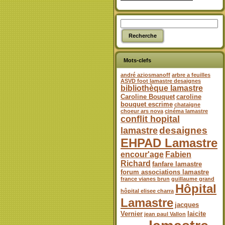
Mots-clefs
andré aziosmanoff
arbre a feuilles
ASVD foot lamastre desaignes
bibliothèque lamastre
Caroline Bouquet
caroline
bouquet escrime
chataigne
choeur ars nova
cinéma lamastre
conflit hopital
desaignes
lamastre
EHPAD Lamastre
encour'age
Fabien
Richard
fanfare lamastre
forum associations lamastre
france vianes brun
guillaume grand
Hôpital
hôpital elisee charra
Lamastre
jacques
Vernier
laicite
jean paul Vallon