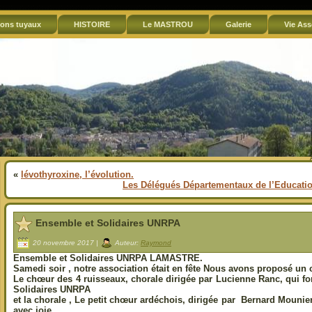
ons tuyaux
HISTOIRE
Le MASTROU
Galerie
Vie Ass
«
lévothyroxine, l’évolution.
Les Délégués Départementaux de l’Educatio
Ensemble et Solidaires UNRPA
20 novembre 2017 |
Auteur:
Raymond
Ensemble et Solidaires UNRPA LAMASTRE.
Samedi soir , notre association était en fête Nous avons proposé un 
Le chœur des 4 ruisseaux, chorale dirigée par Lucienne Ranc, qui f
Solidaires UNRPA
et la chorale , Le petit chœur ardéchois, dirigée par Bernard Mounier
avec joie.