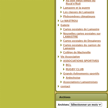
Au bon vieux temps du
Rock’n’Roll
Lamastre et la guerre
Les classes de Lamastre
Phénomènes climatiques
Le MASTROU
Galerie
Cartes postales de Lamastre
Nouvelles cartes postales sur
LAMASTRE
Cartes postales de Desaignes
Cartes postales du canton de
Lamastre
Collège de Macheville
Vie Associative
ASSOCIATIONS SPORTIVES
BCL
RUGBY CLUB
Grands évènements sportifs
Ardechoise
Associations Lamastroises
contact
Archives
Archives