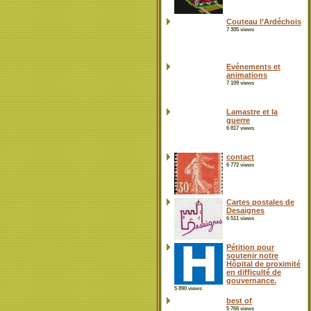
Couteau l’Ardéchois
7 305 views
Evénements et
animations
7 109 views
Lamastre et la
guerre
6 817 views
contact
6 772 views
Cartes postales de
Desaignes
6 511 views
Pétition pour
soutenir notre
Hôpital de proximité
en difficulté de
gouvernance.
5 890 views
best of
5 766 views