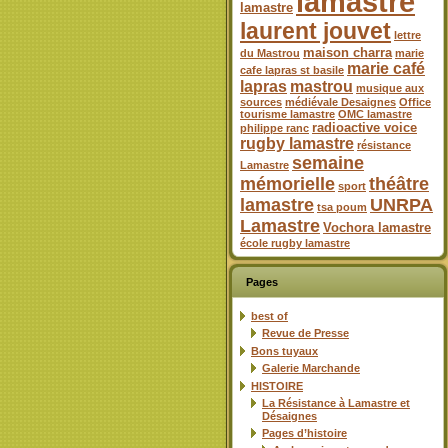
lamastre
lamastre
laurent jouvet
lettre
maison charra
du Mastrou
marie
marie café
cafe lapras st basile
lapras
mastrou
musique aux
sources
médiévale Desaignes
Office
tourisme lamastre
OMC lamastre
radioactive voice
philippe ranc
rugby lamastre
résistance
semaine
Lamastre
mémorielle
théâtre
sport
lamastre
UNRPA
tsa poum
Lamastre
Vochora lamastre
école rugby lamastre
Pages
best of
Revue de Presse
Bons tuyaux
Galerie Marchande
HISTOIRE
La Résistance à Lamastre et
Désaignes
Pages d’histoire