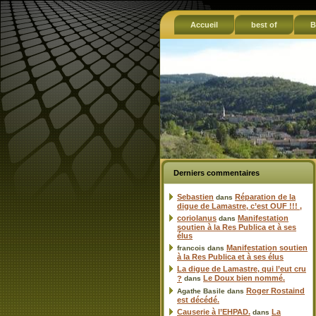
Accueil
best of
B
Derniers commentaires
Sebastien
Réparation de la
dans
digue de Lamastre, c’est OUF !!! ,
coriolanus
Manifestation
dans
soutien à la Res Publica et à ses
élus
Manifestation soutien
francois
dans
à la Res Publica et à ses élus
La digue de Lamastre, qui l’eut cru
Le Doux bien nommé.
?
dans
Roger Rostaind
Agathe Basile
dans
est décédé.
Causerie à l’EHPAD.
La
dans