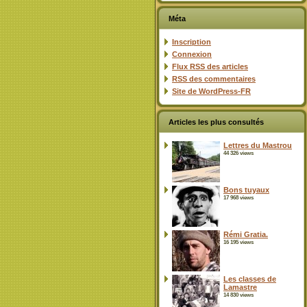
Méta
Inscription
Connexion
Flux
RSS
des articles
RSS
des commentaires
Site de WordPress-FR
Articles les plus consultés
Lettres du Mastrou
44 326 views
Bons tuyaux
17 968 views
Rémi Gratia.
16 195 views
Les classes de
Lamastre
14 830 views