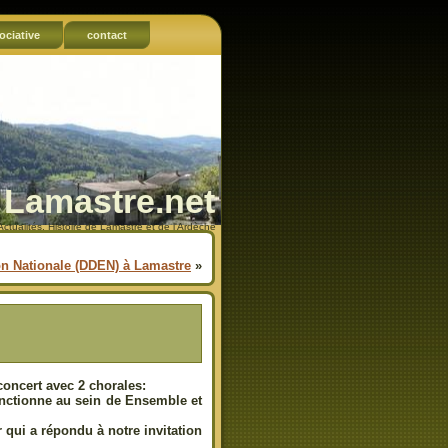
ociative
contact
Lamastre.net
Actualités, Histoire de Lamastre et de l'Ardèche
n Nationale (DDEN) à Lamastre
»
concert avec 2 chorales:
onctionne au sein de Ensemble et
 qui a répondu à notre invitation