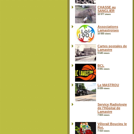
CHASSE au
SANGLIER
10 977 views
Associations
Lamastroises
10 555 views
Cartes postales de
Lamastre
9 640 views
BCL
8 691 views
Le MASTROU
8 039 views
Service Radiologie
de l’Hôpital de
Lamastre
7 824 views
Vélorail Boucieu le
Roi.
7 410 views