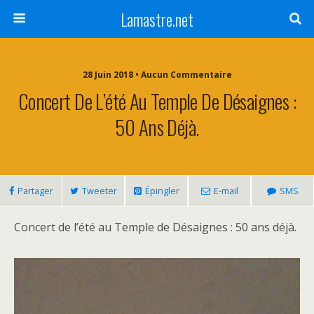
Lamastre.net
28 Juin 2018 • Aucun Commentaire
Concert De L’été Au Temple De Désaignes :
50 Ans Déjà.
Partager
Tweeter
Épingler
E-mail
SMS
Concert de l’été au Temple de Désaignes : 50 ans déjà.