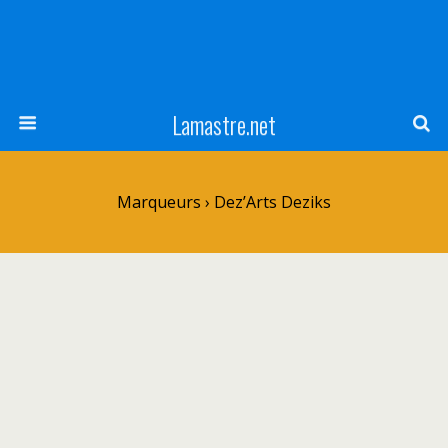
Lamastre.net
Marqueurs › Dez’Arts Deziks