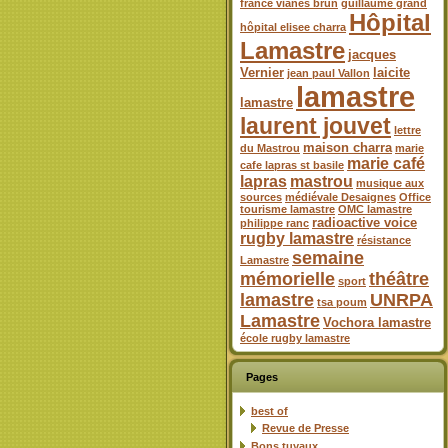
france vianes brun
guillaume grand
Hôpital
hôpital elisee charra
Lamastre
jacques
Vernier
laicite
jean paul Vallon
lamastre
lamastre
laurent jouvet
lettre
maison charra
du Mastrou
marie
marie café
cafe lapras st basile
lapras
mastrou
musique aux
sources
médiévale Desaignes
Office
tourisme lamastre
OMC lamastre
radioactive voice
philippe ranc
rugby lamastre
résistance
semaine
Lamastre
mémorielle
théâtre
sport
lamastre
UNRPA
tsa poum
Lamastre
Vochora lamastre
école rugby lamastre
Pages
best of
Revue de Presse
Bons tuyaux