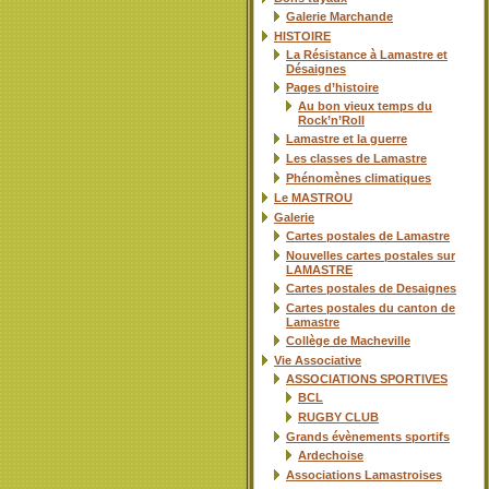
Galerie Marchande
HISTOIRE
La Résistance à Lamastre et
Désaignes
Pages d’histoire
Au bon vieux temps du
Rock’n’Roll
Lamastre et la guerre
Les classes de Lamastre
Phénomènes climatiques
Le MASTROU
Galerie
Cartes postales de Lamastre
Nouvelles cartes postales sur
LAMASTRE
Cartes postales de Desaignes
Cartes postales du canton de
Lamastre
Collège de Macheville
Vie Associative
ASSOCIATIONS SPORTIVES
BCL
RUGBY CLUB
Grands évènements sportifs
Ardechoise
Associations Lamastroises