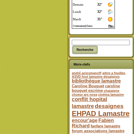
Mots-clefs
andré aziosmanoff
arbre a feuilles
ASVD foot lamastre desaignes
bibliothèque lamastre
Caroline Bouquet
caroline
bouquet escrime
chataigne
choeur ars nova
cinéma lamastre
conflit hopital
desaignes
lamastre
EHPAD Lamastre
encour'age
Fabien
Richard
fanfare lamastre
forum associations lamastre