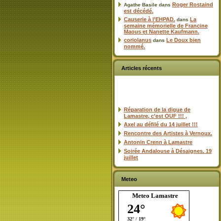
Roger Rostaind
Agathe Basile
dans
est décédé.
Causerie à l’EHPAD.
La
dans
semaine mémorielle de Francine
Maous et Nanette Kaufmann.
coriolanus
Le Doux bien
dans
nommé.
Articles récents
Réparation de la digue de
Lamastre, c’est OUF !!! ,
Axel au défilé du 14 juillet !!!
Rencontre des Artistes à Vernoux.
Antonin Crenn à Lamastre
Soirée Andalouse à Désaignes. 19
juillet
Meteo
Meteo Lamastre