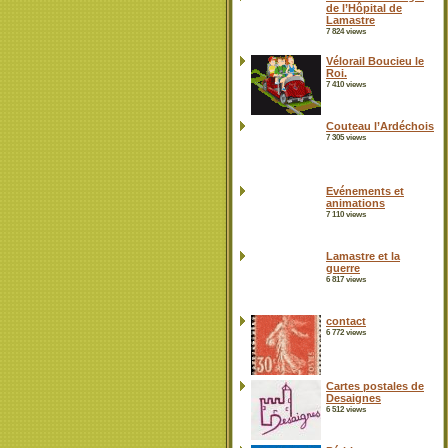
de l’Hôpital de
Lamastre
7 824 views
Vélorail Boucieu le
Roi.
7 410 views
Couteau l’Ardéchois
7 305 views
Evénements et
animations
7 110 views
Lamastre et la
guerre
6 817 views
contact
6 772 views
Cartes postales de
Desaignes
6 512 views