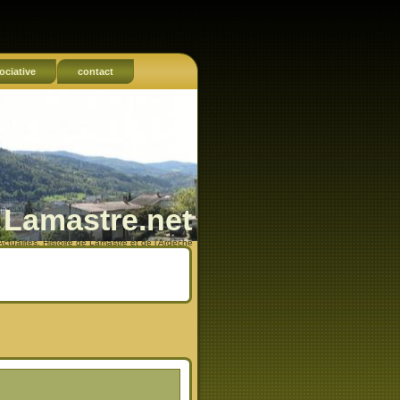
ociative
contact
Lamastre.net
Actualités, Histoire de Lamastre et de l'Ardèche