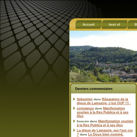
Accueil
best of
B
Derniers commentaires
Sebastien
Réparation de la
dans
digue de Lamastre, c’est OUF !!! ,
coriolanus
Manifestation
dans
soutien à la Res Publica et à ses
élus
Manifestation soutien
francois
dans
à la Res Publica et à ses élus
La digue de Lamastre, qui l’eut cru
Le Doux bien nommé.
?
dans