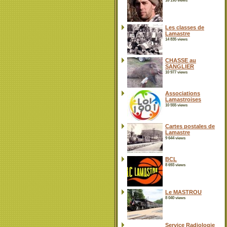
16 195 views
Les classes de
Lamastre
14 835 views
CHASSE au
SANGLIER
10 977 views
Associations
Lamastroises
10 555 views
Cartes postales de
Lamastre
9 644 views
BCL
8 693 views
Le MASTROU
8 040 views
Service Radiologie