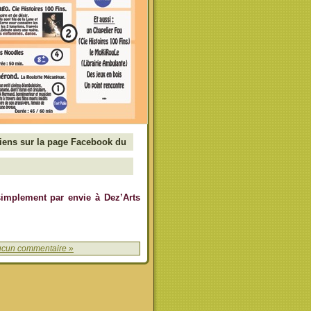
liens sur la page Facebook du
 simplement par envie à Dez’Arts
cun commentaire »