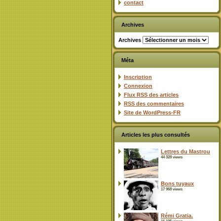
contact
Archives
Archives
Méta
Inscription
Connexion
Flux
RSS
des articles
RSS
des commentaires
Site de WordPress-FR
Articles les plus consultés
Lettres du Mastrou
44 328 views
Bons tuyaux
17 968 views
Rémi Gratia.