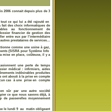
uis 2006 connait depuis plus de 3
tout ce qui lui a été rajouté en
 fait des choix informatiques de
sables au fonctionnement de
 dossier financier de gestion des
ller entre eux par l’intermédiaire
’autres prestataires de services…
nctionne comme une usine à gaz,
sements (SISRA pour Système Info
a mise en place, coûteuse, il y a
casionnent une perte de temps
sier médical : infirmiers, aides
vénements indésirables produites
 ont abouti à la prise en compte
aucun cas à une prise en compte
ien sûr par une autre société
apier ce que nous savons déjà, à
op de passerelles moyennement
que le lundi 9 au matin obligeant