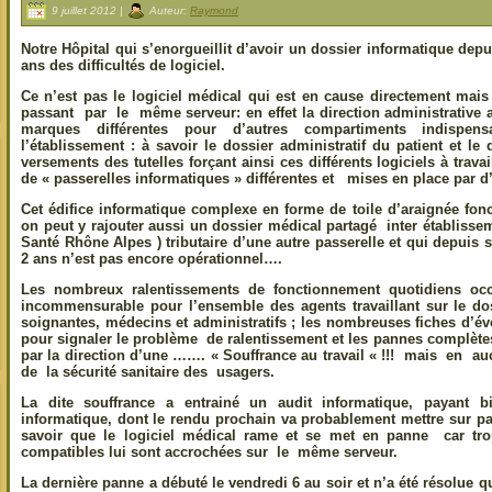
9 juillet 2012 |
Auteur:
Raymond
Notre Hôpital qui s’enorgueillit d’avoir un dossier informatique dep
ans des difficultés de logiciel.
Ce n’est pas le logiciel médical qui est en cause directement mais 
passant par le même serveur: en effet la direction administrative a
marques différentes pour d’autres compartiments indispen
l’établissement : à savoir le dossier administratif du patient et le
versements des tutelles forçant ainsi ces différents logiciels à travai
de « passerelles informatiques » différentes et mises en place par d
Cet édifice informatique complexe en forme de toile d’araignée fo
on peut y rajouter aussi un dossier médical partagé inter établis
Santé Rhône Alpes ) tributaire d’une autre passerelle et qui depuis s
2 ans n’est pas encore opérationnel….
Les nombreux ralentissements de fonctionnement quotidiens oc
incommensurable pour l’ensemble des agents travaillant sur le dos
soignantes, médecins et administratifs ; les nombreuses fiches d’é
pour signaler le problème de ralentissement et les pannes complètes
par la direction d’une ……. « Souffrance au travail « !!! mais en 
de la sécurité sanitaire des usagers.
La dite souffrance a entrainé un audit informatique, payant b
informatique, dont le rendu prochain va probablement mettre sur p
savoir que le logiciel médical rame et se met en panne car tr
compatibles lui sont accrochées sur le même serveur.
La dernière panne a débuté le vendredi 6 au soir et n’a été résolue 