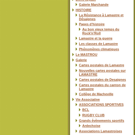
Galerie Marchande
HISTOIRE
La Résistance à Lamastre et
Désaignes
Pages d’histoire
Au bon vieux temps du
Rock’n’Roll
Lamastre et la guerre
Les classes de Lamastre
Phénomènes climatiques
Le MASTROU
Galerie
Cartes postales de Lamastre
Nouvelles cartes postales sur
LAMASTRE
Cartes postales de Desaignes
Cartes postales du canton de
Lamastre
Collège de Macheville
Vie Associative
ASSOCIATIONS SPORTIVES
BCL
RUGBY CLUB
Grands évènements sportifs
Ardechoise
Associations Lamastroises