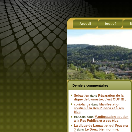
Accueil
best of
B
Derniers commentaires
Sebastien
Réparation de la
dans
digue de Lamastre, c’est OUF !!! ,
coriolanus
Manifestation
dans
soutien à la Res Publica et à ses
élus
Manifestation soutien
francois
dans
à la Res Publica et à ses élus
La digue de Lamastre, qui l’eut cru
Le Doux bien nommé.
?
dans