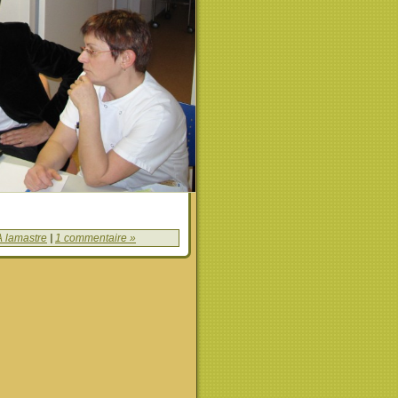
 lamastre
|
1 commentaire »