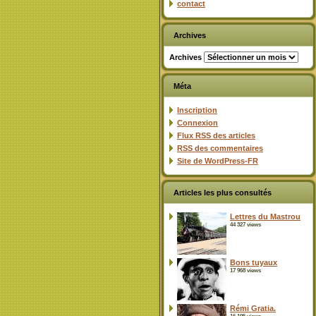
contact
Archives
Archives
Méta
Inscription
Connexion
Flux
RSS
des articles
RSS
des commentaires
Site de WordPress-FR
Articles les plus consultés
Lettres du Mastrou
44 327 views
Bons tuyaux
17 968 views
Rémi Gratia.