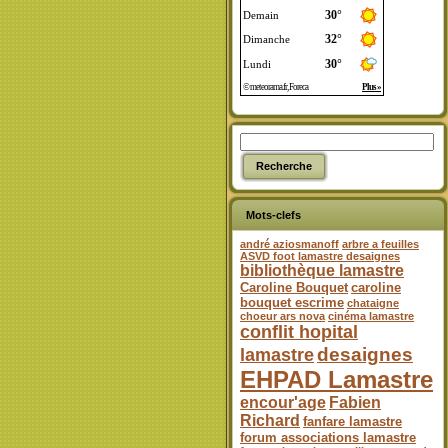
Mots-clefs
andré aziosmanoff
arbre a feuilles
ASVD foot lamastre desaignes
bibliothèque lamastre
Caroline Bouquet
caroline
bouquet escrime
chataigne
choeur ars nova
cinéma lamastre
conflit hopital
desaignes
lamastre
EHPAD Lamastre
encour'age
Fabien
Richard
fanfare lamastre
forum associations lamastre