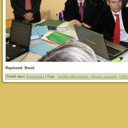
Raymond Bouit.
Publié dans
Reportages
| Tags :
hopital informatique
,
Hôpital Lamastre
,
SISRA