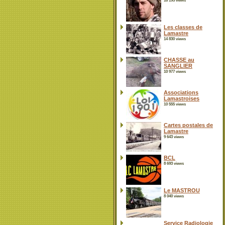
16 195 views
Les classes de
Lamastre
14 830 views
CHASSE au
SANGLIER
10 977 views
Associations
Lamastroises
10 555 views
Cartes postales de
Lamastre
9 643 views
BCL
8 693 views
Le MASTROU
8 040 views
Service Radiologie