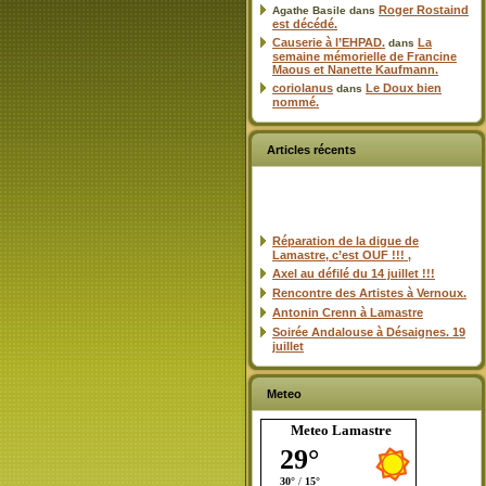
Roger Rostaind
Agathe Basile
dans
est décédé.
Causerie à l’EHPAD.
La
dans
semaine mémorielle de Francine
Maous et Nanette Kaufmann.
coriolanus
Le Doux bien
dans
nommé.
Articles récents
Réparation de la digue de
Lamastre, c’est OUF !!! ,
Axel au défilé du 14 juillet !!!
Rencontre des Artistes à Vernoux.
Antonin Crenn à Lamastre
Soirée Andalouse à Désaignes. 19
juillet
Meteo
Meteo Lamastre