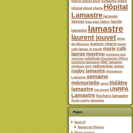
france vianes brun
guillaume grand
Hôpital
hôpital elisee charra
Lamastre
jacques
Vernier
laicite
jean paul Vallon
lamastre
lamastre
laurent jouvet
lettre
maison charra
du Mastrou
marie
marie café
cafe lapras st basile
lapras
mastrou
musique aux
sources
médiévale Desaignes
Office
tourisme lamastre
OMC lamastre
radioactive voice
philippe ranc
rugby lamastre
résistance
semaine
Lamastre
mémorielle
théâtre
sport
lamastre
UNRPA
tsa poum
Lamastre
Vochora lamastre
école rugby lamastre
Pages
best of
Revue de Presse
Bons tuyaux