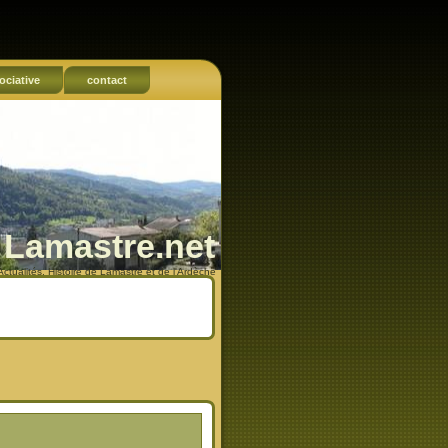
ociative
contact
Lamastre.net
Actualités, Histoire de Lamastre et de l'Ardèche