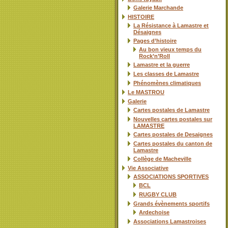
Galerie Marchande
HISTOIRE
La Résistance à Lamastre et
Désaignes
Pages d’histoire
Au bon vieux temps du
Rock’n’Roll
Lamastre et la guerre
Les classes de Lamastre
Phénomènes climatiques
Le MASTROU
Galerie
Cartes postales de Lamastre
Nouvelles cartes postales sur
LAMASTRE
Cartes postales de Desaignes
Cartes postales du canton de
Lamastre
Collège de Macheville
Vie Associative
ASSOCIATIONS SPORTIVES
BCL
RUGBY CLUB
Grands évènements sportifs
Ardechoise
Associations Lamastroises