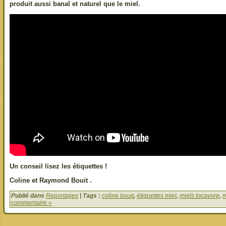
produit aussi banal et naturel que le miel.
Un conseil lisez les étiquettes !
Coline et Raymond Bouit .
Publié dans
Reportages
| Tags :
coline bouit
,
étiquettes miel
,
miels locavore
,
m
commentaire »