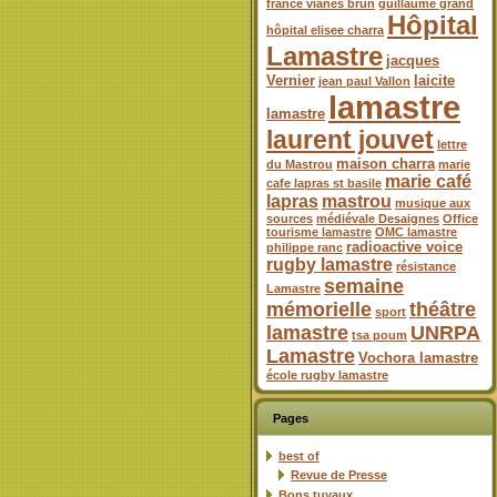
france vianes brun
guillaume grand
Hôpital
hôpital elisee charra
Lamastre
jacques
Vernier
laicite
jean paul Vallon
lamastre
lamastre
laurent jouvet
lettre
maison charra
du Mastrou
marie
marie café
cafe lapras st basile
lapras
mastrou
musique aux
sources
médiévale Desaignes
Office
tourisme lamastre
OMC lamastre
radioactive voice
philippe ranc
rugby lamastre
résistance
semaine
Lamastre
mémorielle
théâtre
sport
lamastre
UNRPA
tsa poum
Lamastre
Vochora lamastre
école rugby lamastre
Pages
best of
Revue de Presse
Bons tuyaux