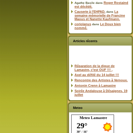
Roger Rostaind
Agathe Basile
dans
est décédé.
Causerie à l’EHPAD.
La
dans
semaine mémorielle de Francine
Maous et Nanette Kaufmann.
coriolanus
Le Doux bien
dans
nommé.
Articles récents
Réparation de la digue de
Lamastre, c’est OUF !!! ,
Axel au défilé du 14 juillet !!!
Rencontre des Artistes à Vernoux.
Antonin Crenn à Lamastre
Soirée Andalouse à Désaignes. 19
juillet
Meteo
Meteo Lamastre