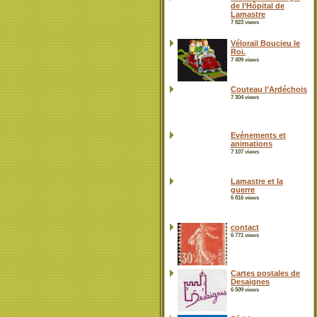
de l’Hôpital de
Lamastre
7 823 views
Vélorail Boucieu le
Roi.
7 409 views
Couteau l’Ardéchois
7 304 views
Evénements et
animations
7 107 views
Lamastre et la
guerre
6 816 views
contact
6 771 views
Cartes postales de
Desaignes
6 509 views