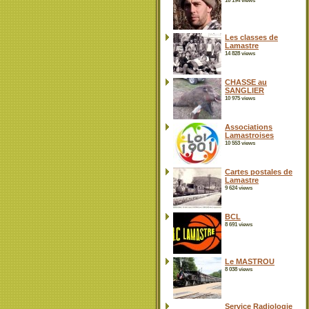
16 194 views
Les classes de
Lamastre
14 828 views
CHASSE au
SANGLIER
10 975 views
Associations
Lamastroises
10 553 views
Cartes postales de
Lamastre
9 624 views
BCL
8 691 views
Le MASTROU
8 038 views
Service Radiologie