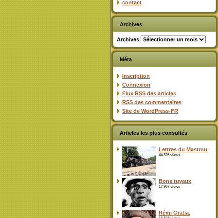
contact
Archives
Archives
Méta
Inscription
Connexion
Flux
RSS
des articles
RSS
des commentaires
Site de WordPress-FR
Articles les plus consultés
Lettres du Mastrou
44 325 views
Bons tuyaux
17 967 views
Rémi Gratia.