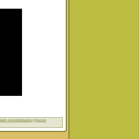
iels mondialisation
|
Aucun