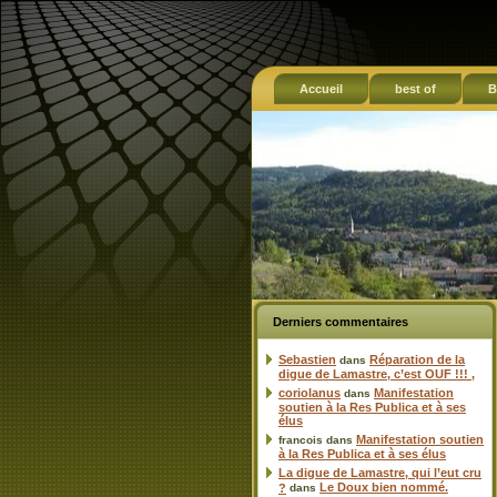
Accueil
best of
B
Derniers commentaires
Sebastien
Réparation de la
dans
digue de Lamastre, c’est OUF !!! ,
coriolanus
Manifestation
dans
soutien à la Res Publica et à ses
élus
Manifestation soutien
francois
dans
à la Res Publica et à ses élus
La digue de Lamastre, qui l’eut cru
Le Doux bien nommé.
?
dans