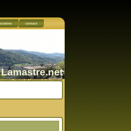
ociative
contact
Lamastre.net
Actualités, Histoire de Lamastre et de l'Ardèche