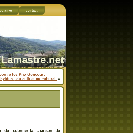
ociative
contact
Lamastre.net
Actualités, Histoire de Lamastre et de l'Ardèche
contre les Prix Goncourt.
hyldus , du cultuel au culturel.
»
ise de fredonner la chanson de