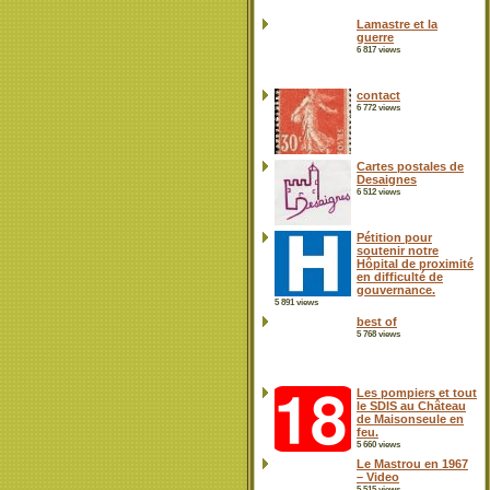
Lamastre et la
guerre
6 817 views
contact
6 772 views
Cartes postales de
Desaignes
6 512 views
Pétition pour
soutenir notre
Hôpital de proximité
en difficulté de
gouvernance.
5 891 views
best of
5 768 views
Les pompiers et tout
le SDIS au Château
de Maisonseule en
feu.
5 660 views
Le Mastrou en 1967
– Video
5 515 views