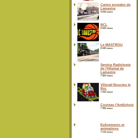
Cartes postales de
Lamastre
9 644 views
BCL
8 693 views
Le MASTROU
8 040 views
Service Radiologie
de l’Hôpital de
Lamastre
7 824 views
Vélorail Boucieu le
Roi.
7 410 views
Couteau l’Ardéchois
7 305 views
Evénements et
animations
7 110 views