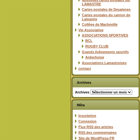
Nouvelles cartes postales sur
LAMASTRE
Cartes postales de Desaignes
Cartes postales du canton de
Lamastre
Collège de Macheville
Vie Associative
ASSOCIATIONS SPORTIVES
BCL
RUGBY CLUB
Grands évènements sportifs
Ardechoise
Associations Lamastroises
contact
Archives
Archives
Méta
Inscription
Connexion
Flux
RSS
des articles
RSS
des commentaires
Site de WordPress-FR