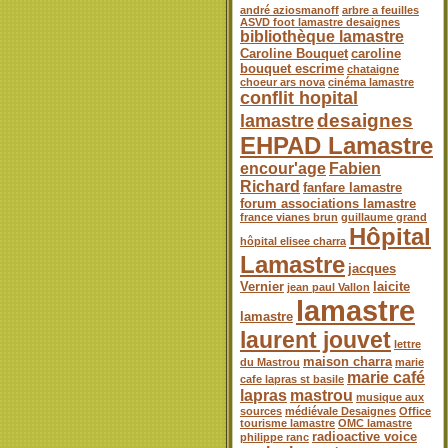
andré aziosmanoff
arbre a feuilles
ASVD foot lamastre desaignes
bibliothèque lamastre
Caroline Bouquet
caroline
bouquet escrime
chataigne
choeur ars nova
cinéma lamastre
conflit hopital
desaignes
lamastre
EHPAD Lamastre
encour'age
Fabien
Richard
fanfare lamastre
forum associations lamastre
france vianes brun
guillaume grand
Hôpital
hôpital elisee charra
Lamastre
jacques
Vernier
laicite
jean paul Vallon
lamastre
lamastre
laurent jouvet
lettre
maison charra
du Mastrou
marie
marie café
cafe lapras st basile
lapras
mastrou
musique aux
sources
médiévale Desaignes
Office
tourisme lamastre
OMC lamastre
radioactive voice
philippe ranc