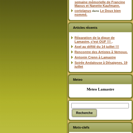
semaine mémorielle de Francine
Maous et Nanette Kaufmann.
coriolanus
Le Doux bien
dans
nommé.
Articles récents
Réparation de la digue de
Lamastre, c’est OUF !!! ,
Axel au défilé du 14 juillet !!!
Rencontre des Artistes à Vernoux.
Antonin Crenn à Lamastre
Soirée Andalouse à Désaignes. 19
juillet
Meteo
Meteo Lamastre
Mots-clefs