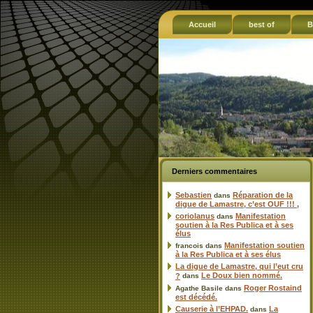
Accueil
best of
B
Derniers commentaires
Sebastien
Réparation de la
dans
digue de Lamastre, c’est OUF !!! ,
coriolanus
Manifestation
dans
soutien à la Res Publica et à ses
élus
Manifestation soutien
francois
dans
à la Res Publica et à ses élus
La digue de Lamastre, qui l’eut cru
Le Doux bien nommé.
?
dans
Roger Rostaind
Agathe Basile
dans
est décédé.
Causerie à l’EHPAD.
La
dans