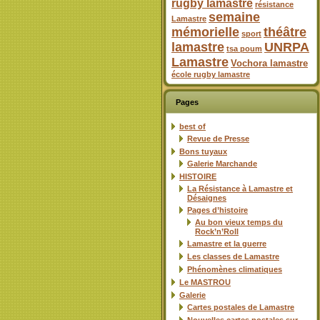
rugby lamastre
résistance
semaine
Lamastre
mémorielle
théâtre
sport
lamastre
UNRPA
tsa poum
Lamastre
Vochora lamastre
école rugby lamastre
Pages
best of
Revue de Presse
Bons tuyaux
Galerie Marchande
HISTOIRE
La Résistance à Lamastre et
Désaignes
Pages d’histoire
Au bon vieux temps du
Rock’n’Roll
Lamastre et la guerre
Les classes de Lamastre
Phénomènes climatiques
Le MASTROU
Galerie
Cartes postales de Lamastre