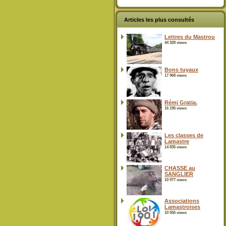
Articles les plus consultés
Lettres du Mastrou
44 328 views
Bons tuyaux
17 968 views
Rémi Gratia.
16 195 views
Les classes de
Lamastre
14 835 views
CHASSE au
SANGLIER
10 977 views
Associations
Lamastroises
10 555 views