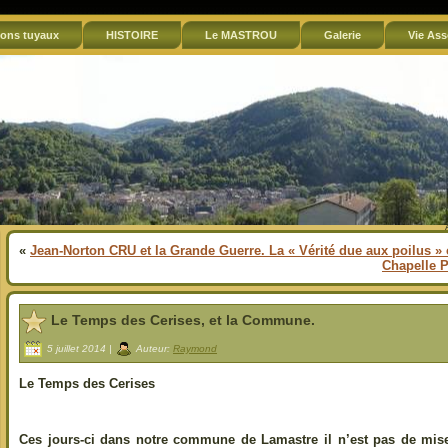
ons tuyaux
HISTOIRE
Le MASTROU
Galerie
Vie Ass
«
Jean-Norton CRU et la Grande Guerre. La « Vérité due aux poilus » 
Chapelle P
Le Temps des Cerises, et la Commune.
5 juillet 2014 |
Auteur:
Raymond
Le Temps des Cerises
Ces jours-ci dans notre commune de Lamastre il n’est pas de m