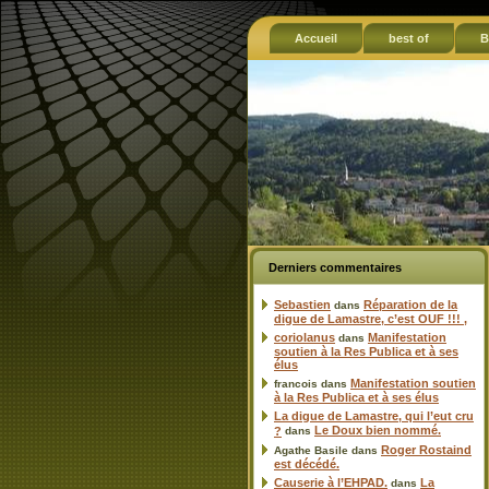
Accueil
best of
B
Derniers commentaires
Sebastien
Réparation de la
dans
digue de Lamastre, c’est OUF !!! ,
coriolanus
Manifestation
dans
soutien à la Res Publica et à ses
élus
Manifestation soutien
francois
dans
à la Res Publica et à ses élus
La digue de Lamastre, qui l’eut cru
Le Doux bien nommé.
?
dans
Roger Rostaind
Agathe Basile
dans
est décédé.
Causerie à l’EHPAD.
La
dans