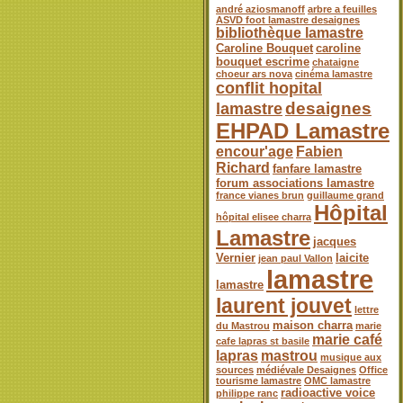
andré aziosmanoff
arbre a feuilles
ASVD foot lamastre desaignes
bibliothèque lamastre
Caroline Bouquet
caroline
bouquet escrime
chataigne
choeur ars nova
cinéma lamastre
conflit hopital
desaignes
lamastre
EHPAD Lamastre
encour'age
Fabien
Richard
fanfare lamastre
forum associations lamastre
france vianes brun
guillaume grand
Hôpital
hôpital elisee charra
Lamastre
jacques
Vernier
laicite
jean paul Vallon
lamastre
lamastre
laurent jouvet
lettre
maison charra
du Mastrou
marie
marie café
cafe lapras st basile
lapras
mastrou
musique aux
sources
médiévale Desaignes
Office
tourisme lamastre
OMC lamastre
radioactive voice
philippe ranc