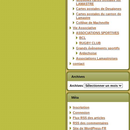
Nouvelles cartes postales sur
LAMASTRE
Cartes postales de Desaignes
Cartes postales du canton de
Lamastre
Collège de Macheville
Vie Associative
ASSOCIATIONS SPORTIVES
BCL
RUGBY CLUB
Grands évènements sportifs
Ardechoise
Associations Lamastroises
contact
Archives
Archives
Méta
Inscription
Connexion
Flux
RSS
des articles
RSS
des commentaires
Site de WordPress-FR