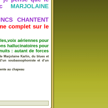
c
MARJOLAINE
 ZINCS CHANTENT
e complet sur le
oles,voix aériennes pour
ons hallucinatoires pour
 nuits : autant de forces
de Marjolaine Karlin, du blues et
e d’un soubassophoniste et d’un
ciente au chapeau