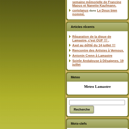
semaine mémorielle de Francine
Maous et Nanette Kaufmann.
coriolanus
Le Doux bien
dans
nommé.
Articles récents
Réparation de la digue de
Lamastre, c’est OUF !!! ,
Axel au défilé du 14 juillet !!!
Rencontre des Artistes à Vernoux.
Antonin Crenn à Lamastre
Soirée Andalouse à Désaignes. 19
juillet
Meteo
Meteo Lamastre
Mots-clefs