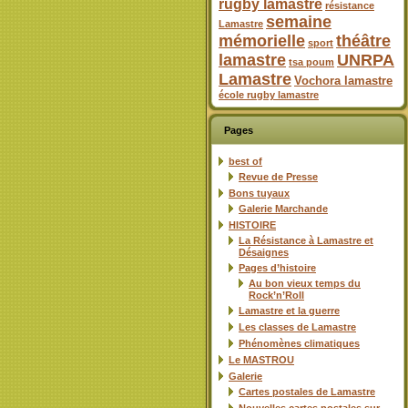
rugby lamastre
résistance
semaine
Lamastre
mémorielle
théâtre
sport
lamastre
UNRPA
tsa poum
Lamastre
Vochora lamastre
école rugby lamastre
Pages
best of
Revue de Presse
Bons tuyaux
Galerie Marchande
HISTOIRE
La Résistance à Lamastre et
Désaignes
Pages d’histoire
Au bon vieux temps du
Rock’n’Roll
Lamastre et la guerre
Les classes de Lamastre
Phénomènes climatiques
Le MASTROU
Galerie
Cartes postales de Lamastre