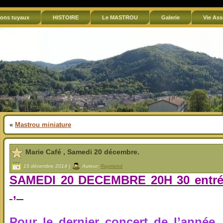
ons tuyaux
HISTOIRE
Le MASTROU
Galerie
Vie Ass
«
Mastrou miniature
Marie Café , Samedi 20 décembre.
15 décembre 2014 |
Auteur:
Raymond
SAMEDI 20 DECEMBRE 20H 30 entrée 
,
Pour le dernier concert de l’année 