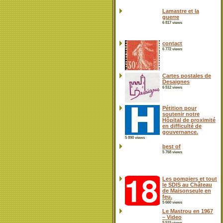
Lamastre et la
guerre
6 817 views
contact
6 772 views
Cartes postales de
Desaignes
6 512 views
Pétition pour
soutenir notre
Hôpital de proximité
en difficulté de
gouvernance.
5 890 views
best of
5 768 views
Les pompiers et tout
le SDIS au Château
de Maisonseule en
feu.
5 660 views
Le Mastrou en 1967
– Video
5 515 views