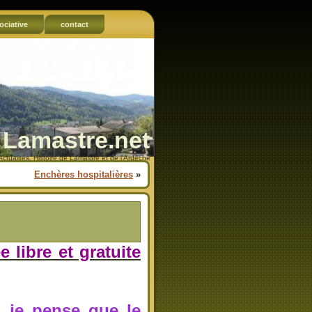
ociative
contact
Lamastre.net
Actualités, Histoire de Lamastre et de l'Ardèche
Enchères hospitalières
»
libre et gratuite
, je pense que le