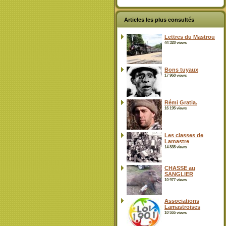
Articles les plus consultés
Lettres du Mastrou
44 328 views
Bons tuyaux
17 968 views
Rémi Gratia.
16 195 views
Les classes de
Lamastre
14 835 views
CHASSE au
SANGLIER
10 977 views
Associations
Lamastroises
10 555 views