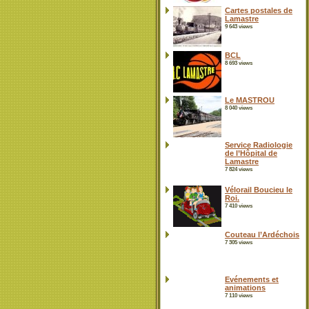
Cartes postales de
Lamastre
9 643 views
BCL
8 693 views
Le MASTROU
8 040 views
Service Radiologie
de l’Hôpital de
Lamastre
7 824 views
Vélorail Boucieu le
Roi.
7 410 views
Couteau l’Ardéchois
7 305 views
Evénements et
animations
7 110 views