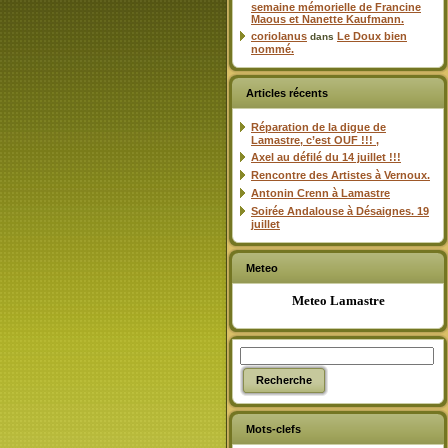
semaine mémorielle de Francine
Maous et Nanette Kaufmann.
coriolanus
Le Doux bien
dans
nommé.
Articles récents
Réparation de la digue de
Lamastre, c’est OUF !!! ,
Axel au défilé du 14 juillet !!!
Rencontre des Artistes à Vernoux.
Antonin Crenn à Lamastre
Soirée Andalouse à Désaignes. 19
juillet
Meteo
Meteo Lamastre
Mots-clefs