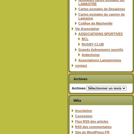
Nouvelles cartes postales sur
LAMASTRE
Cartes postales de Desaignes
Cartes postales du canton de
Lamastre
Collège de Macheville
Vie Associative
ASSOCIATIONS SPORTIVES
BCL
RUGBY CLUB
Grands évènements sportifs
Ardechoise
Associations Lamastroises
contact
Archives
Archives
Méta
Inscription
Connexion
Flux
RSS
des articles
RSS
des commentaires
Site de WordPress-FR