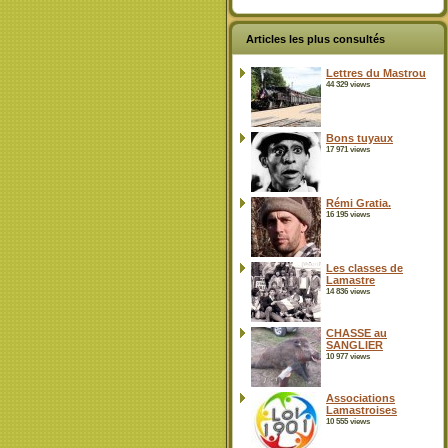
Articles les plus consultés
Lettres du Mastrou
44 329 views
Bons tuyaux
17 971 views
Rémi Gratia.
16 195 views
Les classes de
Lamastre
14 836 views
CHASSE au
SANGLIER
10 977 views
Associations
Lamastroises
10 555 views