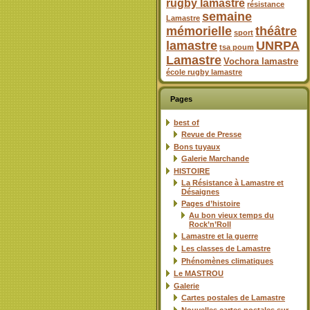
rugby lamastre
résistance
semaine
Lamastre
mémorielle
théâtre
sport
lamastre
UNRPA
tsa poum
Lamastre
Vochora lamastre
école rugby lamastre
Pages
best of
Revue de Presse
Bons tuyaux
Galerie Marchande
HISTOIRE
La Résistance à Lamastre et
Désaignes
Pages d’histoire
Au bon vieux temps du
Rock’n’Roll
Lamastre et la guerre
Les classes de Lamastre
Phénomènes climatiques
Le MASTROU
Galerie
Cartes postales de Lamastre