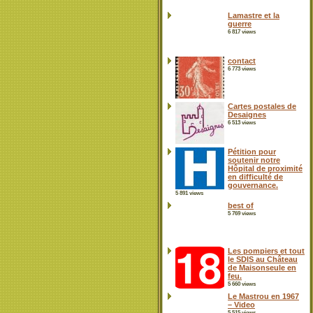
Lamastre et la
guerre
6 817 views
contact
6 773 views
Cartes postales de
Desaignes
6 513 views
Pétition pour
soutenir notre
Hôpital de proximité
en difficulté de
gouvernance.
5 891 views
best of
5 769 views
Les pompiers et tout
le SDIS au Château
de Maisonseule en
feu.
5 660 views
Le Mastrou en 1967
– Video
5 515 views