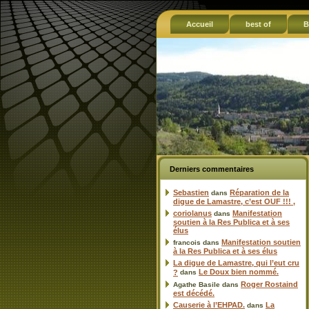
Accueil
best of
B
Derniers commentaires
Sebastien
Réparation de la
dans
digue de Lamastre, c’est OUF !!! ,
coriolanus
Manifestation
dans
soutien à la Res Publica et à ses
élus
Manifestation soutien
francois
dans
à la Res Publica et à ses élus
La digue de Lamastre, qui l’eut cru
Le Doux bien nommé.
?
dans
Roger Rostaind
Agathe Basile
dans
est décédé.
Causerie à l’EHPAD.
La
dans