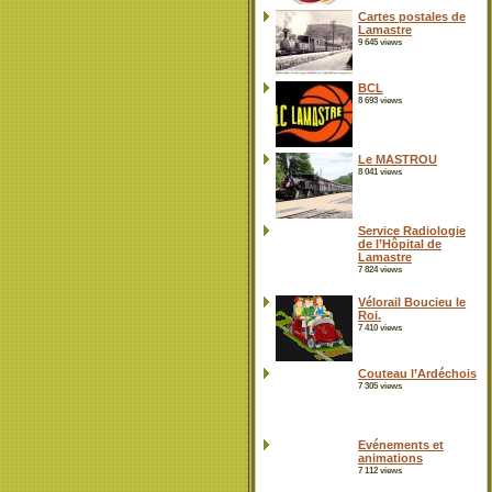
Cartes postales de
Lamastre
9 645 views
BCL
8 693 views
Le MASTROU
8 041 views
Service Radiologie
de l’Hôpital de
Lamastre
7 824 views
Vélorail Boucieu le
Roi.
7 410 views
Couteau l’Ardéchois
7 305 views
Evénements et
animations
7 112 views