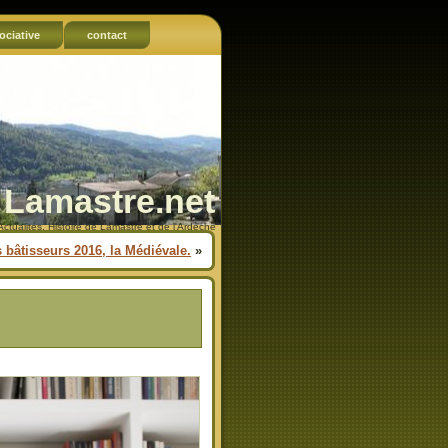
ociative
contact
Lamastre.net
Actualités, Histoire de Lamastre et de l'Ardèche
 bâtisseurs 2016, la Médiévale.
»