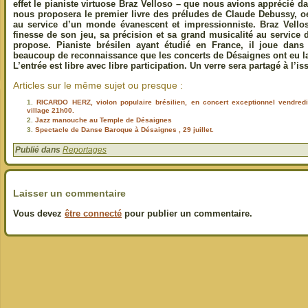
effet le pianiste virtuose Braz Velloso – que nous avions apprécié d
nous proposera le premier livre des préludes de Claude Debussy, o
au service d’un monde évanescent et impressionniste. Braz Vellos
finesse de son jeu, sa précision et sa grand musicalité au service
propose. Pianiste brésilen ayant étudié en France, il joue dans
beaucoup de reconnaissance que les concerts de Désaignes ont eu la 
L’entrée est libre avec libre participation. Un verre sera partagé à l’i
Articles sur le même sujet ou presque :
RICARDO HERZ, violon populaire brésilien, en concert exceptionnel vendre
village 21h00.
Jazz manouche au Temple de Désaignes
Spectacle de Danse Baroque à Désaignes , 29 juillet.
Publié dans
Reportages
Laisser un commentaire
Vous devez
être connecté
pour publier un commentaire.