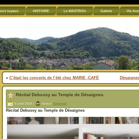
ons tuyaux
HISTOIRE
Le MASTROU
Galerie
Vie Ass
«
C’était les concerts de l’été chez MARIE -CAFÉ
Désaignes
Récital Debussy au Temple de Désaignes.
6 août 2016 |
Auteur:
Raymond
Récital Debussy au Temple de Désaignes