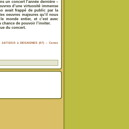
ans un concert l’année dernière –
euvres d’une virtuosité immense
o avait frappé de public par la
 des oeuvres majeures qu’il nous
 le monde entier, et c’est avec
chance de pouvoir l’inviter.
ssue du concert.
di 24/7/2015 à DESAIGNES (07) – Centre