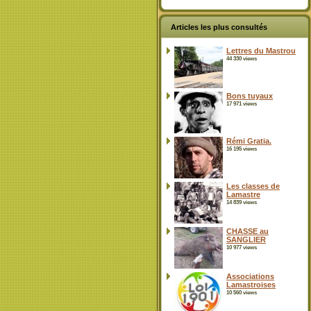
Articles les plus consultés
Lettres du Mastrou
44 330 views
Bons tuyaux
17 971 views
Rémi Gratia.
16 195 views
Les classes de
Lamastre
14 839 views
CHASSE au
SANGLIER
10 977 views
Associations
Lamastroises
10 560 views