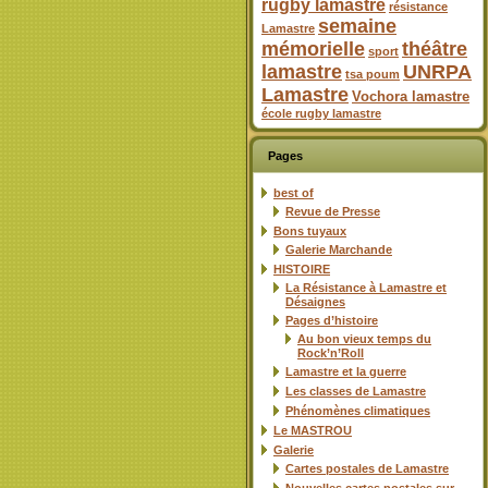
rugby lamastre
résistance
semaine
Lamastre
mémorielle
théâtre
sport
lamastre
UNRPA
tsa poum
Lamastre
Vochora lamastre
école rugby lamastre
Pages
best of
Revue de Presse
Bons tuyaux
Galerie Marchande
HISTOIRE
La Résistance à Lamastre et
Désaignes
Pages d’histoire
Au bon vieux temps du
Rock’n’Roll
Lamastre et la guerre
Les classes de Lamastre
Phénomènes climatiques
Le MASTROU
Galerie
Cartes postales de Lamastre