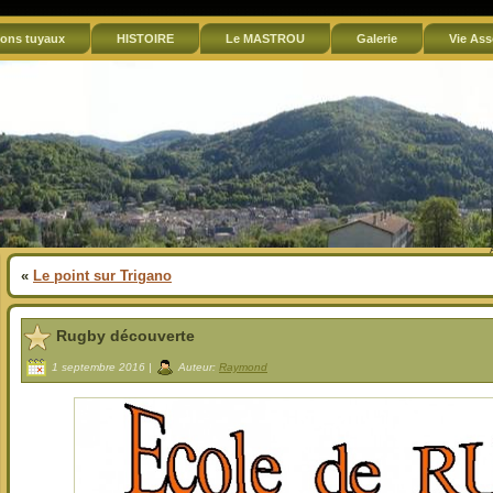
ons tuyaux
HISTOIRE
Le MASTROU
Galerie
Vie Ass
«
Le point sur Trigano
Rugby découverte
1 septembre 2016 |
Auteur:
Raymond