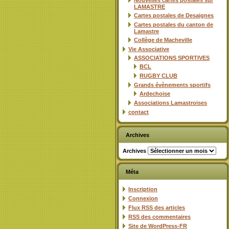
Nouvelles cartes postales sur
LAMASTRE
Cartes postales de Desaignes
Cartes postales du canton de
Lamastre
Collège de Macheville
Vie Associative
ASSOCIATIONS SPORTIVES
BCL
RUGBY CLUB
Grands évènements sportifs
Ardechoise
Associations Lamastroises
contact
Archives
Archives
Méta
Inscription
Connexion
Flux
RSS
des articles
RSS
des commentaires
Site de WordPress-FR