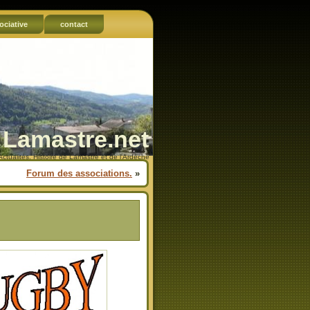
ociative
contact
Lamastre.net
Actualités, Histoire de Lamastre et de l'Ardèche
Forum des associations.
»