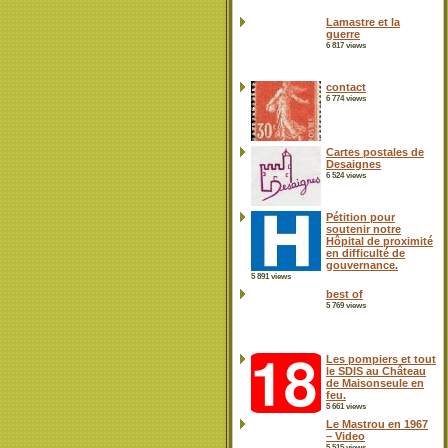
Lamastre et la
guerre
6 817 views
contact
6 774 views
Cartes postales de
Desaignes
6 524 views
Pétition pour
soutenir notre
Hôpital de proximité
en difficulté de
gouvernance.
5 891 views
best of
5 769 views
Les pompiers et tout
le SDIS au Château
de Maisonseule en
feu.
5 661 views
Le Mastrou en 1967
– Video
5 515 views