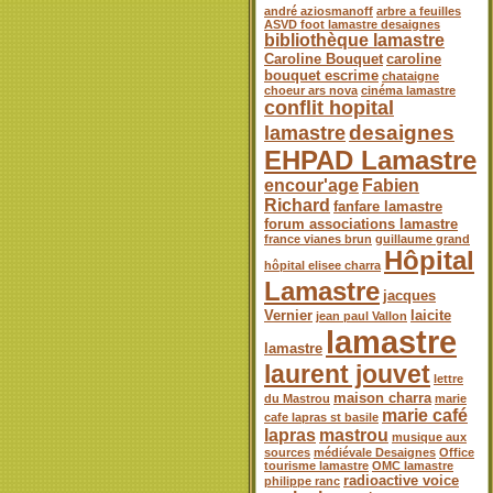
andré aziosmanoff
arbre a feuilles
ASVD foot lamastre desaignes
bibliothèque lamastre
Caroline Bouquet
caroline
bouquet escrime
chataigne
choeur ars nova
cinéma lamastre
conflit hopital
desaignes
lamastre
EHPAD Lamastre
encour'age
Fabien
Richard
fanfare lamastre
forum associations lamastre
france vianes brun
guillaume grand
Hôpital
hôpital elisee charra
Lamastre
jacques
Vernier
laicite
jean paul Vallon
lamastre
lamastre
laurent jouvet
lettre
maison charra
du Mastrou
marie
marie café
cafe lapras st basile
lapras
mastrou
musique aux
sources
médiévale Desaignes
Office
tourisme lamastre
OMC lamastre
radioactive voice
philippe ranc