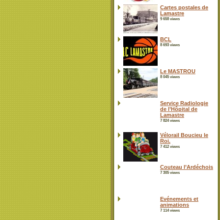
Cartes postales de
Lamastre
9 658 views
BCL
8 693 views
Le MASTROU
8 045 views
Service Radiologie
de l’Hôpital de
Lamastre
7 824 views
Vélorail Boucieu le
Roi.
7 412 views
Couteau l’Ardéchois
7 305 views
Evénements et
animations
7 114 views