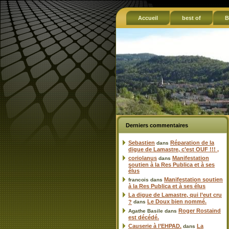
Accueil
best of
B
Derniers commentaires
Sebastien
Réparation de la
dans
digue de Lamastre, c’est OUF !!! ,
coriolanus
Manifestation
dans
soutien à la Res Publica et à ses
élus
Manifestation soutien
francois
dans
à la Res Publica et à ses élus
La digue de Lamastre, qui l’eut cru
Le Doux bien nommé.
?
dans
Roger Rostaind
Agathe Basile
dans
est décédé.
Causerie à l’EHPAD.
La
dans