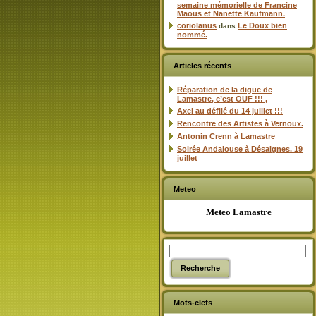
semaine mémorielle de Francine
Maous et Nanette Kaufmann.
coriolanus
Le Doux bien
dans
nommé.
Articles récents
Réparation de la digue de
Lamastre, c’est OUF !!! ,
Axel au défilé du 14 juillet !!!
Rencontre des Artistes à Vernoux.
Antonin Crenn à Lamastre
Soirée Andalouse à Désaignes. 19
juillet
Meteo
Meteo Lamastre
Mots-clefs