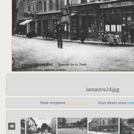
lamastre24.jpg
Note moyenne
Vous devez vous
con