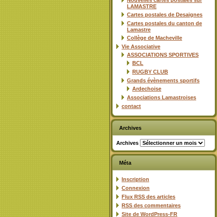
Nouvelles cartes postales sur
LAMASTRE
Cartes postales de Desaignes
Cartes postales du canton de
Lamastre
Collège de Macheville
Vie Associative
ASSOCIATIONS SPORTIVES
BCL
RUGBY CLUB
Grands évènements sportifs
Ardechoise
Associations Lamastroises
contact
Archives
Archives
Méta
Inscription
Connexion
Flux
RSS
des articles
RSS
des commentaires
Site de WordPress-FR