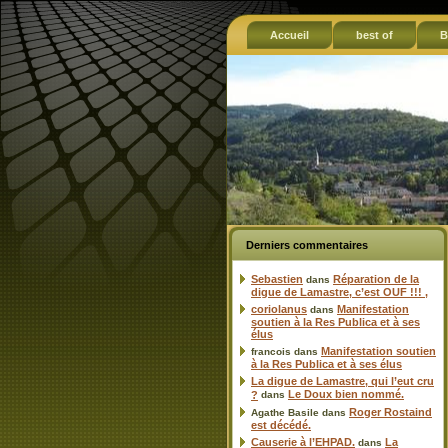
Accueil
best of
B
Derniers commentaires
Sebastien
Réparation de la
dans
digue de Lamastre, c’est OUF !!! ,
coriolanus
Manifestation
dans
soutien à la Res Publica et à ses
élus
Manifestation soutien
francois
dans
à la Res Publica et à ses élus
La digue de Lamastre, qui l’eut cru
Le Doux bien nommé.
?
dans
Roger Rostaind
Agathe Basile
dans
est décédé.
Causerie à l’EHPAD.
La
dans