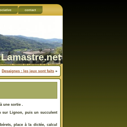
ociative
contact
Lamastre.net
Actualités, Histoire de Lamastre et de l'Ardèche
Desaignes : les jeux sont faits
»
à une sortie .
n sur Lignon, puis un succulent
bérets, place à la dictée, calcul