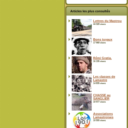
Articles les plus consultés
Lettres du Mastrou
44 328 views
Bons tuyaux
17 968 views
Rémi Gratia.
16 195 views
Les classes de
Lamastre
14 835 views
CHASSE au
SANGLIER
10 977 views
Associations
Lamastroises
10 555 views