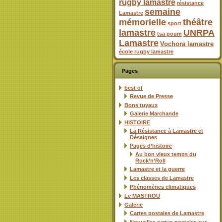
rugby lamastre
résistance
semaine
Lamastre
mémorielle
théâtre
sport
lamastre
UNRPA
tsa poum
Lamastre
Vochora lamastre
école rugby lamastre
Pages
best of
Revue de Presse
Bons tuyaux
Galerie Marchande
HISTOIRE
La Résistance à Lamastre et
Désaignes
Pages d’histoire
Au bon vieux temps du
Rock’n’Roll
Lamastre et la guerre
Les classes de Lamastre
Phénomènes climatiques
Le MASTROU
Galerie
Cartes postales de Lamastre