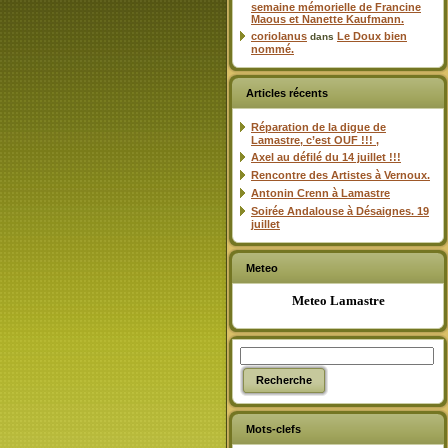
semaine mémorielle de Francine
Maous et Nanette Kaufmann.
coriolanus
Le Doux bien
dans
nommé.
Articles récents
Réparation de la digue de
Lamastre, c’est OUF !!! ,
Axel au défilé du 14 juillet !!!
Rencontre des Artistes à Vernoux.
Antonin Crenn à Lamastre
Soirée Andalouse à Désaignes. 19
juillet
Meteo
Meteo Lamastre
Mots-clefs