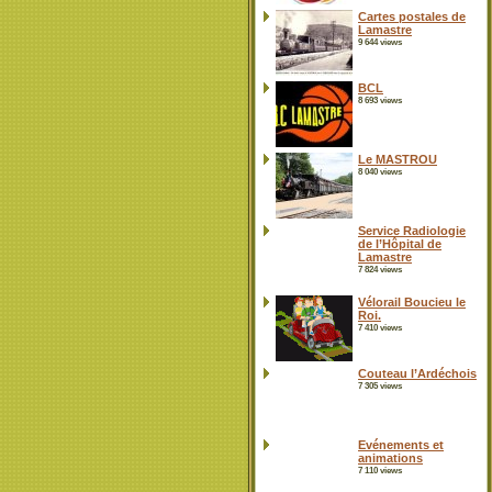
Cartes postales de
Lamastre
9 644 views
BCL
8 693 views
Le MASTROU
8 040 views
Service Radiologie
de l’Hôpital de
Lamastre
7 824 views
Vélorail Boucieu le
Roi.
7 410 views
Couteau l’Ardéchois
7 305 views
Evénements et
animations
7 110 views