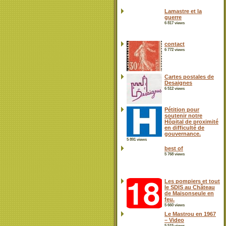
Lamastre et la
guerre
6 817 views
contact
6 772 views
Cartes postales de
Desaignes
6 512 views
Pétition pour
soutenir notre
Hôpital de proximité
en difficulté de
gouvernance.
5 891 views
best of
5 768 views
Les pompiers et tout
le SDIS au Château
de Maisonseule en
feu.
5 660 views
Le Mastrou en 1967
– Video
5 515 views