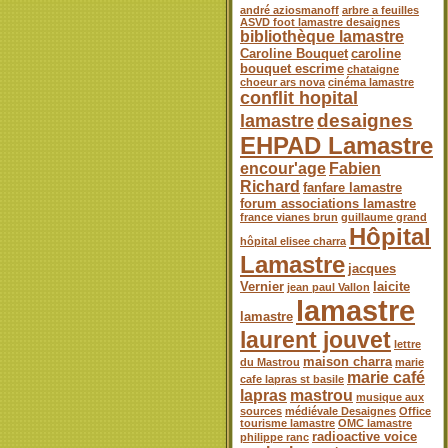
andré aziosmanoff
arbre a feuilles
ASVD foot lamastre desaignes
bibliothèque lamastre
Caroline Bouquet
caroline
bouquet escrime
chataigne
choeur ars nova
cinéma lamastre
conflit hopital
desaignes
lamastre
EHPAD Lamastre
encour'age
Fabien
Richard
fanfare lamastre
forum associations lamastre
france vianes brun
guillaume grand
Hôpital
hôpital elisee charra
Lamastre
jacques
Vernier
laicite
jean paul Vallon
lamastre
lamastre
laurent jouvet
lettre
maison charra
du Mastrou
marie
marie café
cafe lapras st basile
lapras
mastrou
musique aux
sources
médiévale Desaignes
Office
tourisme lamastre
OMC lamastre
radioactive voice
philippe ranc