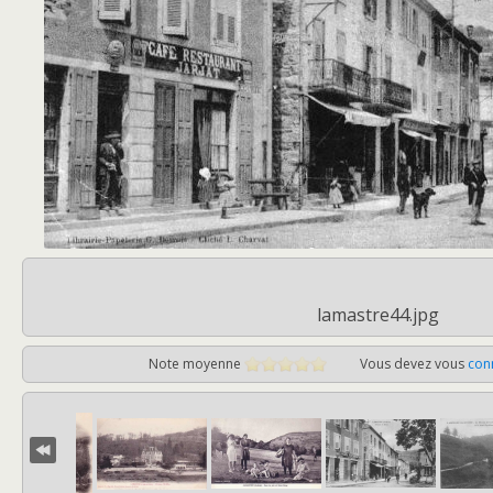
lamastre44.jpg
Note moyenne
Vous devez vous
con