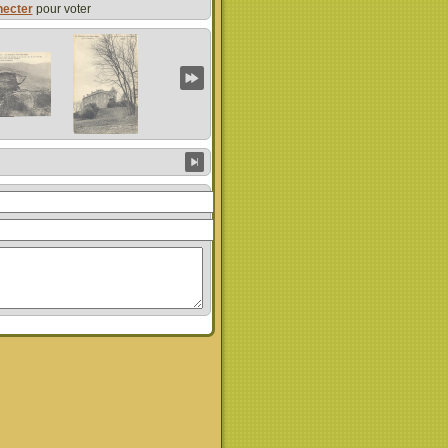
necter
pour voter