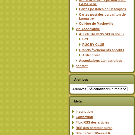
Nouvelles cartes postales sur
LAMASTRE
Cartes postales de Desaignes
Cartes postales du canton de
Lamastre
Collège de Macheville
Vie Associative
ASSOCIATIONS SPORTIVES
BCL
RUGBY CLUB
Grands évènements sportifs
Ardechoise
Associations Lamastroises
contact
Archives
Archives
Méta
Inscription
Connexion
Flux
RSS
des articles
RSS
des commentaires
Site de WordPress-FR