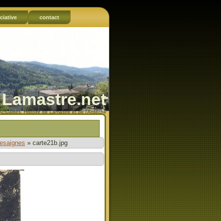
ciative
contact
Lamastre.net
Actualités, Histoire de Lamastre et de l'Ardèche
desaignes
»
carte21b.jpg