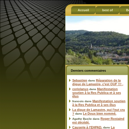
Accueil
best of
B
Derniers commentaires
Sebastien
Réparation de la
dans
digue de Lamastre, c’est OUF !!! ,
coriolanus
Manifestation
dans
soutien à la Res Publica et à ses
élus
Manifestation soutien
francois
dans
à la Res Publica et à ses élus
La digue de Lamastre, qui l’eut cru
Le Doux bien nommé.
?
dans
Roger Rostaind
Agathe Basile
dans
est décédé.
Causerie à l’EHPAD.
La
dans