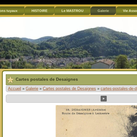
ons tuyaux
HISTOIRE
Le MASTROU
Galerie
Vie Asso
Cartes postales de Desaignes
Accueil
»
Galerie
»
Cartes postales de Desaignes
»
cartes-postales-de-