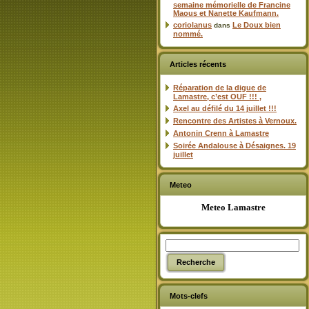
semaine mémorielle de Francine
Maous et Nanette Kaufmann.
coriolanus
Le Doux bien
dans
nommé.
Articles récents
Réparation de la digue de
Lamastre, c’est OUF !!! ,
Axel au défilé du 14 juillet !!!
Rencontre des Artistes à Vernoux.
Antonin Crenn à Lamastre
Soirée Andalouse à Désaignes. 19
juillet
Meteo
Meteo Lamastre
Mots-clefs