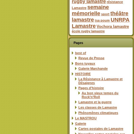
rugby lamastre
résistance
semaine
Lamastre
mémorielle
théâtre
sport
lamastre
UNRPA
tsa poum
Lamastre
Vochora lamastre
école rugby lamastre
Pages
best of
Revue de Presse
Bons tuyaux
Galerie Marchande
HISTOIRE
La Résistance à Lamastre et
Désaignes
Pages d’histoire
Au bon vieux temps du
Rock’n’Roll
Lamastre et la guerre
Les classes de Lamastre
Phénomènes climatiques
Le MASTROU
Galerie
Cartes postales de Lamastre