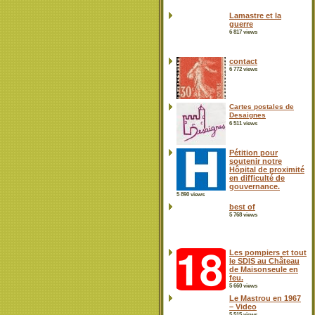
Lamastre et la
guerre
6 817 views
contact
6 772 views
Cartes postales de
Desaignes
6 511 views
Pétition pour
soutenir notre
Hôpital de proximité
en difficulté de
gouvernance.
5 890 views
best of
5 768 views
Les pompiers et tout
le SDIS au Château
de Maisonseule en
feu.
5 660 views
Le Mastrou en 1967
– Video
5 515 views