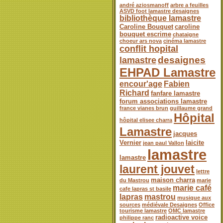
andré aziosmanoff
arbre a feuilles
ASVD foot lamastre desaignes
bibliothèque lamastre
Caroline Bouquet
caroline
bouquet escrime
chataigne
choeur ars nova
cinéma lamastre
conflit hopital
desaignes
lamastre
EHPAD Lamastre
encour'age
Fabien
Richard
fanfare lamastre
forum associations lamastre
france vianes brun
guillaume grand
Hôpital
hôpital elisee charra
Lamastre
jacques
Vernier
laicite
jean paul Vallon
lamastre
lamastre
laurent jouvet
lettre
maison charra
du Mastrou
marie
marie café
cafe lapras st basile
lapras
mastrou
musique aux
sources
médiévale Desaignes
Office
tourisme lamastre
OMC lamastre
radioactive voice
philippe ranc