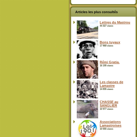
Articles les plus consultés
Lettres du Mastrou
44 327 views
Bons tuyaux
17 968 views
Rémi Gratia.
16 195 views
Les classes de
Lamastre
14 835 views
CHASSE au
SANGLIER
10 977 views
Associations
Lamastroises
10 555 views