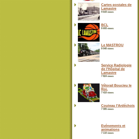
Cartes postales de
Lamastre
9 643 views
BCL
8 693 views
Le MASTROU
8 040 views
Service Radiologie
de l’Hôpital de
Lamastre
7 824 views
Vélorail Boucieu le
Roi.
7 410 views
Couteau l’Ardéchois
7 305 views
Evénements et
animations
7 110 views