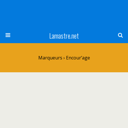
Lamastre.net
Marqueurs › Encour’age