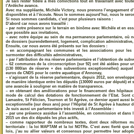
Je sais rester fidèle à mes convictions tout en travaillant avec tout
l’Ardèche avance.
Avec ma suppléante, Michèle Victory, nous prenons l’engagement d’ê
disponibles et à l’écoute. Nous le sommes aujourd’hui, nous le ser
Si nous sommes candidats, c’est pour plusieurs raisons :
D’abord car nous avons travaillé :
– par notre présence sur le terrain en binôme avec Michèle et en es
que possible aux invitations,
– avec notre équipe au sein de ma permanence parlementaire, où n
de dossiers (surendettement, logement, complication administrative,
Ensuite, car nous avons été présents sur les dossiers :
– en accompagnant les communes et les associations pour les a
surmonter des difficultés administratives,
– par l’attribution de ma réserve parlementaire et l’obtention de sub
– 62 communes de la circonscription (sur 92) ont été aidées pour u
(130 000/an de réserve + des subventions exceptionnelles) auquel 
euros de CNDS pour le centre aquatique d’Annonay,
– s’agissant de la réserve parlementaire, depuis 2012, son envelopp
de manière identique entre les députés (130000 euros par député) et 
une avancée à souligner en matière de transparence.
– en obtenant des améliorations pour le financement des hôpitaux
mode de calcul des dotations de fonctionnement de l’Etat. Sont 
Lamastre, St Félicien, Tournon et St Agrève, ce dernier ayant aussi 
exceptionnelle (sur deux ans) pour l’Hôpital de St Agrève à hauteur d
Je suis aussi un parlementaire très investi à l’Assemblée :
– par une présence assidue à l’assemblée, en commission et dans l’h
2015 un des dix députés les plus actifs,
– comme rapporteur de nombreux textes, dont deux réformes maj
territoriale : la loi MAPTAM et la loi NOTRe. C’est avec fierté que
lois, j’au su allier valeurs et consensus pour permettre leur ado