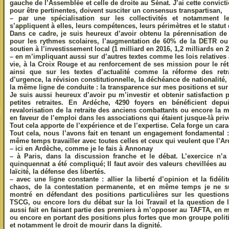
gauche de l’Assemblée et celle de droite au Sénat. J’ai cette convicti
pour être pertinentes, doivent susciter un consensus transpartisan,
– par une spécialisation sur les collectivités et notamment l
s’appliquent à elles, leurs compétences, leurs périmètres et le statut 
Dans ce cadre, je suis heureux d’avoir obtenu la pérennisation de l
pour les rythmes scolaires, l’augmentation de 60% de la DETR ou
soutien à l’investissement local (1 milliard en 2016, 1,2 milliards en 2
– en m’impliquant aussi sur d’autres textes comme les lois relatives 
vie, à la Croix Rouge et au renforcement de ses mission pour le rét
ainsi que sur les textes d’actualité comme la réforme des retra
d’urgence, la révision constitutionnelle, la déchéance de nationalité, l
la même ligne de conduite : la transparence sur mes positions et sur
Je suis aussi heureux d’avoir pu m’investir et obtenir satisfaction
petites retraites. En Ardéche, 4290 foyers en bénéficient depu
revalorisation de la retraite des anciens combattants ou encore la 
en faveur de l’emploi dans les associations qui étaient jusque-là pri
Tout cela apporte de l’expérience et de l’expertise. Cela forge un cara
Tout cela, nous l’avons fait en tenant un engagement fondamental : 
même temps travailler avec toutes celles et ceux qui veulent que l’A
– ici en Ardèche, comme je le fais à Annonay
– à Paris, dans la discussion franche et le débat. L’exercice n’a
quinquennat a été compliqué; Il faut avoir des valeurs chevillées au c
laïcité, la défense des libertés.
– avec une ligne constante : allier la liberté d’opinion et la fidé
chaos, de la contestation permanente, et en même temps je ne su
montré en défendant des positions particulières sur les questio
TSCG, ou encore lors du débat sur la loi Travail et la question de 
aussi fait en faisant partie des premiers à m’opposer au TAFTA, en
ou encore en portant des positions plus fortes que mon groupe polit
et notamment le droit de mourir dans la dignité.