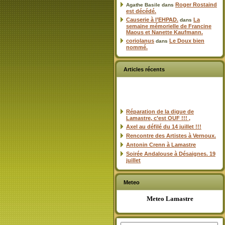
Roger Rostaind
Agathe Basile
dans
est décédé.
Causerie à l’EHPAD.
La
dans
semaine mémorielle de Francine
Maous et Nanette Kaufmann.
coriolanus
Le Doux bien
dans
nommé.
Articles récents
Réparation de la digue de
Lamastre, c’est OUF !!! ,
Axel au défilé du 14 juillet !!!
Rencontre des Artistes à Vernoux.
Antonin Crenn à Lamastre
Soirée Andalouse à Désaignes. 19
juillet
Meteo
Meteo Lamastre