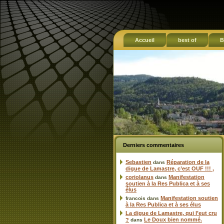
Accueil
best of
B
Derniers commentaires
Sebastien
Réparation de la
dans
digue de Lamastre, c’est OUF !!! ,
coriolanus
Manifestation
dans
soutien à la Res Publica et à ses
élus
Manifestation soutien
francois
dans
à la Res Publica et à ses élus
La digue de Lamastre, qui l’eut cru
Le Doux bien nommé.
?
dans