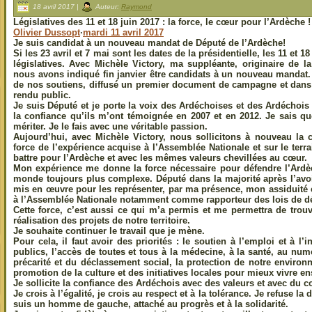
18 avril 2017 |
Auteur:
Raymond
Législatives des 11 et 18 juin 2017 : la force, le cœur pour l’Ardèche !
Olivier Dussopt
·
mardi 11 avril 2017
Je suis candidat à un nouveau mandat de Député de l’Ardèche!
Si les 23 avril et 7 mai sont les dates de la présidentielle, les 11 et 1
législatives. Avec Michèle Victory, ma suppléante, originaire de 
nous avons indiqué fin janvier être candidats à un nouveau mandat.
de nos soutiens, diffusé un premier document de campagne et dans
rendu public.
Je suis Député et je porte la voix
des Ardéchoises et des Ardéchois 
la confiance qu’ils m’ont témoignée en 2007 et en 2012. Je sais q
mériter. Je le fais avec une véritable passion.
Aujourd’hui, avec Michèle Victory, nous sollicitons à nouveau la
force de l’expérience acquise à l’Assemblée Nationale et sur le ter
battre pour l’Ardèche et avec les mêmes valeurs chevillées au cœur.
Mon expérience me donne la force nécessaire pour défendre l’Ardè
monde toujours plus complexe. Député dans la majorité après l’avoir
mis en œuvre pour les représenter, par ma présence, mon assiduité e
à l’Assemblée Nationale notamment comme rapporteur des lois de dé
Cette force, c’est aussi ce qui m’a permis et me permettra de trouv
réalisation des projets de notre territoire.
Je souhaite continuer le travail que je mène.
Pour cela, il faut avoir des priorités : le soutien à l’emploi et à l’
publics, l’accès de toutes et tous à la médecine, à la santé, au numé
précarité et du déclassement social, la protection de notre environ
promotion de la culture et des initiatives locales pour mieux vivre e
Je sollicite la confiance des Ardéchois avec des valeurs et avec du c
Je crois à l’égalité, je crois au respect et à la tolérance. Je refuse la 
suis un homme de gauche, attaché au progrès et à la solidarité.