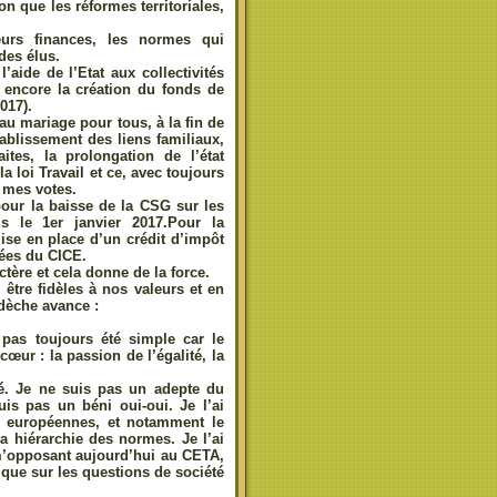
on que les réformes territoriales,
eurs finances, les normes qui
des élus.
’aide de l’Etat aux collectivités
 encore la création du fonds de
017).
au mariage pour tous, à la fin de
ablissement des liens familiaux,
ites, la prolongation de l’état
a loi Travail et ce, avec toujours
 mes votes.
 pour la baisse de la CSG sur les
is le 1er janvier 2017.Pour la
mise en place d’un crédit d’impôt
vées du CICE.
ctère et cela donne de la force.
être fidèles à nos valeurs et en
rdèche avance :
 pas toujours été simple car le
œur : la passion de l’égalité, la
lité. Je ne suis pas un adepte du
is pas un béni oui-oui. Je l’ai
ns européennes, et notamment le
la hiérarchie des normes. Je l’ai
 m’opposant aujourd’hui au CETA,
ique sur les questions de société