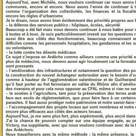
Aujourd’hui, avec Michèle, nous voulons continuer car nous avons l’
communes,
encore et encore. Nous avons l’envie de continuer à tr
comme l’organisation des collectivités, les finances et la fiscalit
encore les règles d’urbanisme
Je le disais, nous avons bien évidemment des priorités propres aux be
– la défense des services publics : hôpitaux, écoles, sécurité
Beaucoup a été fait mais nous devons continuer à nous battre pour m
à toutes et à tous. Je suis particulièrement investi sur les questions rel
aussi être aux côtés des fonctionnaires, beaucoup connaissent e
difficiles comme les personnels hospitaliers, les gendarmes et les 
ou volontaires.
– la lutte contre les déserts médicaux
Ce sujet s’impose en Ardèche comme ailleurs comme une priorité et 
plus de médecins, nous devons aussi agir localement car la formati
sont pressants
– l’amélioration des infrastructures et notamment la question des po
la construction du nouvel échangeur autoroutier avec le besoin d’un
comme à hauteur de l’agglomération valentinoise et de Guilherand-
qu’il faut porter au fret ferroviaire en vallée du Rhône afin d’amélio
des riverains et pour cela nous opposer au CFAL même si rien ne sera
– le soutien à l’agriculture, tant pour la préservation des terres ar
face aux excès de réglementation, que pour faire face à un certains
parasites. Il faut aussi protéger notre patrimoine et notre savoir-faire 
– l’accompagnement des projets locaux qui sont nombreux et notre 
encore plus efficaces aux côtés des acteurs locaux.
Aujourd’hui, je me sens plus fort, plus expérimenté, plus ancré dans l
J’ai la chance de pouvoir compter sur une équipe engagée, au pr
Victory, ma suppléante, avec qui nous voulons continuer avec de la 
des Ardéchois.
Nous travaillerons avec la même méthode : la même présence, la 