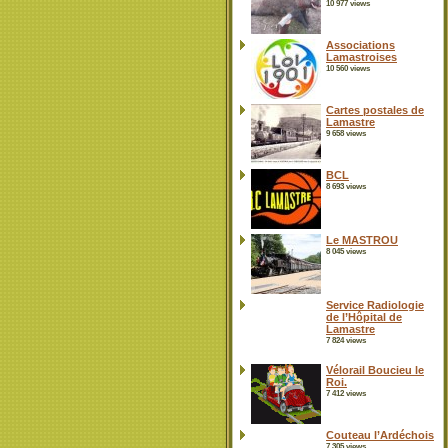
10 977 views
Associations
Lamastroises
10 560 views
Cartes postales de
Lamastre
9 658 views
BCL
8 693 views
Le MASTROU
8 045 views
Service Radiologie
de l’Hôpital de
Lamastre
7 824 views
Vélorail Boucieu le
Roi.
7 412 views
Couteau l’Ardéchois
7 305 views