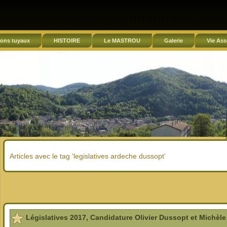
ons tuyaux
HISTOIRE
Le MASTROU
Galerie
Vie Ass
Articles avec le tag ‘legislatives ardeche dussopt’
Législatives 2017, Candidature Olivier Dussopt et Michèle