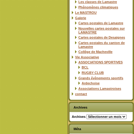
Les classes de Lamastre
Phénomènes climatiques
Le MASTROU
Galerie
Cartes postales de Lamastre
Nouvelles cartes postales sur
LAMASTRE
Cartes postales de Desaignes
Cartes postales du canton de
Lamastre
Collège de Macheville
Vie Associative
ASSOCIATIONS SPORTIVES
BCL
RUGBY CLUB
Grands évènements sportifs
Ardechoise
Associations Lamastroises
contact
Archives
Archives
Méta