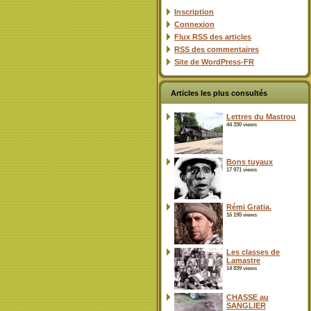
Inscription
Connexion
Flux
RSS
des articles
RSS
des commentaires
Site de WordPress-FR
Articles les plus consultés
Lettres du Mastrou
44 330 views
Bons tuyaux
17 971 views
Rémi Gratia.
16 195 views
Les classes de
Lamastre
14 839 views
CHASSE au
SANGLIER