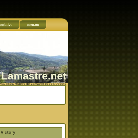
ociative
contact
Lamastre.net
Actualités, Histoire de Lamastre et de l'Ardèche
 Victory