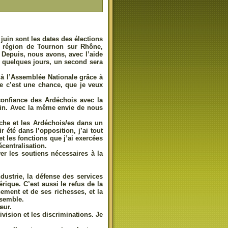
8 juin sont les dates des élections
la région de Tournon sur Rhône,
 Depuis, nous avons, avec l’aide
 quelques jours, un second sera
à l’Assemblée Nationale grâce à
ue c’est une chance, que je veux
 confiance des Ardéchois
avec la
rain. Avec la même envie de nous
che et les Ardéchois/es dans un
 été dans l’opposition, j’ai tout
t les fonctions que j’ai exercées
centralisation.
er les soutiens nécessaires à la
industrie, la défense des services
rique. C’est aussi le refus de la
nement et de ses richesses, et la
nsemble.
œur.
division et les discriminations. Je