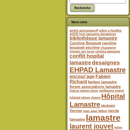
Mots-clefs
andré aziosmanoff
arbre a feuilles
ASVD foot lamastre desaignes
bibliothèque lamastre
Caroline Bouquet
caroline
bouquet escrime
chataigne
choeur ars nova
cinéma lamastre
conflit hopital
desaignes
lamastre
EHPAD Lamastre
encour'age
Fabien
Richard
fanfare lamastre
forum associations lamastre
france vianes brun
guillaume grand
Hôpital
hôpital elisee charra
Lamastre
jacques
Vernier
laicite
jean paul Vallon
lamastre
lamastre
laurent jouvet
lettre