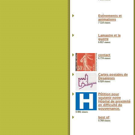
Evénements et
animations
7 114 views
Lamastre et la
guerre
6 817 views
contact
6 774 views
Cartes postales de
Desaignes
6 524 views
Pétition pour
soutenir notre
Hôpital de proximité
en difficulté de
gouvernance.
5 891 views
best of
5 769 views