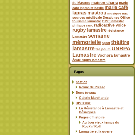
maison charra
du Mastrou
marie
marie café
cafe lapras st basile
lapras
mastrou
musique aux
sources
médiévale Desaignes
Office
tourisme lamastre
OMC lamastre
radioactive voice
philippe ranc
rugby lamastre
résistance
semaine
Lamastre
mémorielle
théâtre
sport
lamastre
UNRPA
tsa poum
Lamastre
Vochora lamastre
école rugby lamastre
Pages
best of
Revue de Presse
Bons tuyaux
Galerie Marchande
HISTOIRE
La Résistance à Lamastre et
Désaignes
Pages d’histoire
Au bon vieux temps du
Rock’n’Roll
Lamastre et la guerre