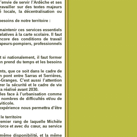
envie de servir l’Ardèche et ses
availler sur des textes majeurs
é locale, la décentralisation ou
soins de notre territoire :
aintenir ces services essentiels
atives à la carte scolaire. Il faut
ncore des conditions de travail
sapeurs-pompiers, professionnels
si nationalement, il faut former
on prend du temps et les besoins
nts, que ce soit dans le cadre de
 pont entre Sarras et Serrières,
Granges. C’est aussi l’attention
rer la sécurité et le cadre de vie
 réalisé avant 2030.
ables face à l’urbanisation comme
 nombres de difficultés et/ou de
viticole.
expérience nous permettra d’être
e territoire
emier rang de laquelle Michèle
force et avec du cœur, au service
même disponibilité, et la même