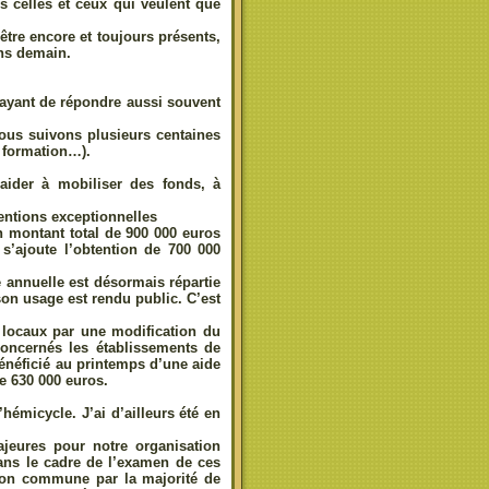
es celles et ceux qui veulent que
tre encore et toujours présents,
ons demain.
sayant de répondre aussi souvent
ous suivons plusieurs centaines
 formation…).
ider à mobiliser des fonds, à
ventions exceptionnelles
n montant total de 900 000 euros
s’ajoute l’obtention de 700 000
e annuelle est désormais répartie
son usage est rendu public. C’est
 locaux par une modification du
concernés les établissements de
bénéficié au printemps d’une aide
e 630 000 euros.
émicycle. J’ai d’ailleurs été en
eures pour notre organisation
 dans le cadre de l’examen de ces
ption commune par la majorité de