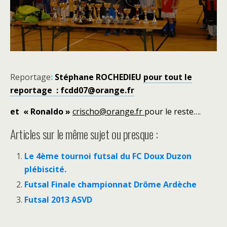
Reportage
:
Stéphane ROCHEDIEU
pour tout le
reportage : fcdd07@orange.fr
et « Ronaldo »
crischo@orange.fr
pour le reste….
Articles sur le même sujet ou presque :
Le 4ème tournoi futsal du FC Doux Duzon
plébiscité.
Futsal Finale championnat Drôme Ardèche
Futsal 2013 ASVD