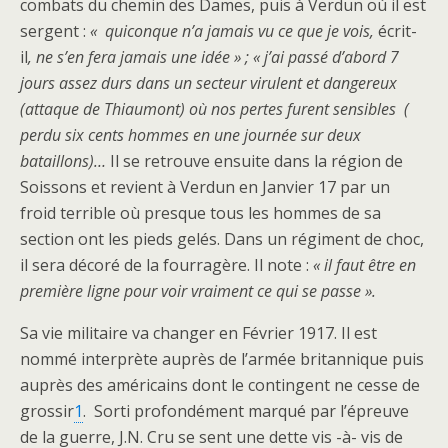
combats du chemin des Dames, puis à Verdun où il est
sergent :
« quiconque n’a jamais vu ce que je vois,
écrit-
il
, ne s’en fera jamais une idée » ;
« j’ai passé d’abord 7
jours assez durs dans un secteur virulent et dangereux
(attaque de Thiaumont) où nos pertes furent sensibles (
perdu six cents hommes en une journée sur deux
bataillons)…
Il se retrouve ensuite dans la région de
Soissons et revient à Verdun en Janvier 17 par un
froid terrible où presque tous les hommes de sa
section ont les pieds gelés. Dans un régiment de choc,
il sera décoré de la fourragère. Il note :
« il faut être en
première ligne pour voir vraiment ce qui se passe ».
Sa vie militaire va changer en Février 1917. Il est
nommé interprète auprès de l’armée britannique puis
auprès des américains dont le contingent ne cesse de
grossir
1
.
Sorti profondément marqué par l’épreuve
de la guerre, J.N. Cru se sent une dette vis -à- vis de