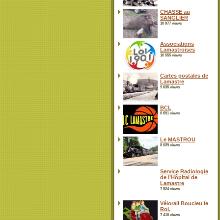
CHASSE au
SANGLIER
10 977 views
Associations
Lamastroises
10 555 views
Cartes postales de
Lamastre
9 635 views
BCL
8 691 views
Le MASTROU
8 039 views
Service Radiologie
de l’Hôpital de
Lamastre
7 824 views
Vélorail Boucieu le
Roi.
7 410 views