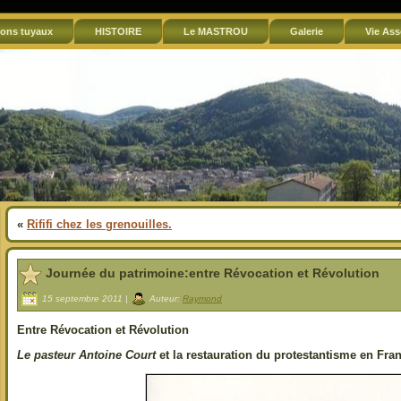
ons tuyaux
HISTOIRE
Le MASTROU
Galerie
Vie Ass
«
Rififi chez les grenouilles.
Journée du patrimoine:entre Révocation et Révolution
15 septembre 2011 |
Auteur:
Raymond
Entre Révocation et Révolution
Le pasteur Antoine Court
et la restauration du protestantisme en Fra