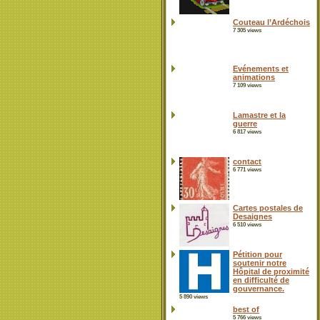
Couteau l’Ardéchois
7 305 views
Evénements et
animations
7 109 views
Lamastre et la
guerre
6 817 views
contact
6 771 views
Cartes postales de
Desaignes
6 510 views
Pétition pour
soutenir notre
Hôpital de proximité
en difficulté de
gouvernance.
5 890 views
best of
5 766 views