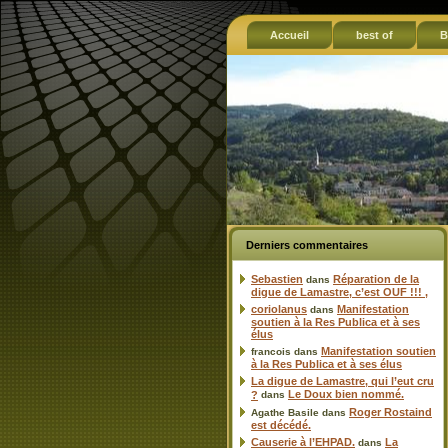
Accueil
best of
B
Derniers commentaires
Sebastien
Réparation de la
dans
digue de Lamastre, c’est OUF !!! ,
coriolanus
Manifestation
dans
soutien à la Res Publica et à ses
élus
Manifestation soutien
francois
dans
à la Res Publica et à ses élus
La digue de Lamastre, qui l’eut cru
Le Doux bien nommé.
?
dans
Roger Rostaind
Agathe Basile
dans
est décédé.
Causerie à l’EHPAD.
La
dans