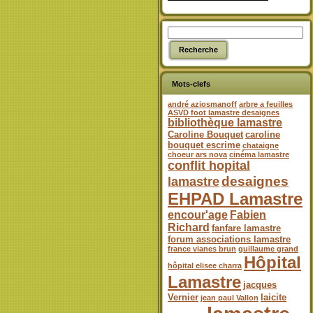
Mots-clefs
andré aziosmanoff
arbre a feuilles
ASVD foot lamastre desaignes
bibliothèque lamastre
Caroline Bouquet
caroline
bouquet escrime
chataigne
choeur ars nova
cinéma lamastre
conflit hopital
desaignes
lamastre
EHPAD Lamastre
encour'age
Fabien
Richard
fanfare lamastre
forum associations lamastre
france vianes brun
guillaume grand
Hôpital
hôpital elisee charra
Lamastre
jacques
Vernier
laicite
jean paul Vallon