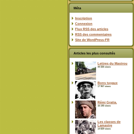
Méta
Inscription
Connexion
Flux
RSS
des articles
RSS
des commentaires
Site de WordPress-FR
Articles les plus consultés
Lettres du Mastrou
44 326 views
Bons tuyaux
17 967 views
Rémi Gratia.
16 195 views
Les classes de
Lamastre
14 829 views