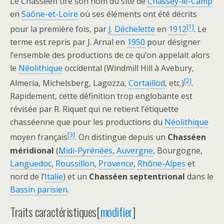
Le Chasséen tire son nom du site de
Chassey-le-Camp
en
Saône-et-Loire
où ses éléments ont été décrits
[
1
]
pour la première fois, par
J. Déchelette
en
1912
. Le
terme est repris par J. Arnal en
1950
pour désigner
l’ensemble des productions de ce qu’on appelait alors
le
Néolithique
occidental (Windmill Hill à Avebury,
[
2
]
Almeria, Michelsberg, Lagozza,
Cortaillod
, etc.)
.
Rapidement, cette définition trop englobante est
révisée par R. Riquet qui ne retient l’étiquette
chasséenne que pour les productions du
Néolithique
[
3
]
moyen français
. On distingue depuis un
Chasséen
méridional
(
Midi-Pyrénées
,
Auvergne
, Bourgogne,
Languedoc
,
Roussillon
,
Provence
,
Rhône-Alpes
et
nord de l’
Italie
) et un
Chasséen septentrional
dans le
Bassin parisien
.
Traits caractéristiques
[
modifier
]