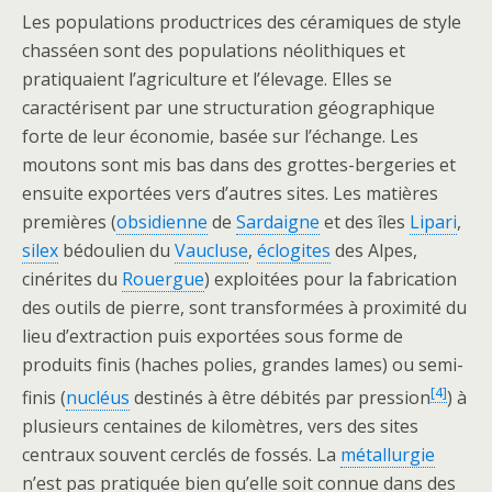
Les populations productrices des céramiques de style
chasséen sont des populations néolithiques et
pratiquaient l’agriculture et l’élevage. Elles se
caractérisent par une structuration géographique
forte de leur économie, basée sur l’échange. Les
moutons sont mis bas dans des grottes-bergeries et
ensuite exportées vers d’autres sites. Les matières
premières (
obsidienne
de
Sardaigne
et des îles
Lipari
,
silex
bédoulien du
Vaucluse
,
éclogites
des Alpes,
cinérites du
Rouergue
) exploitées pour la fabrication
des outils de pierre, sont transformées à proximité du
lieu d’extraction puis exportées sous forme de
produits finis (haches polies, grandes lames) ou semi-
[
4
]
finis (
nucléus
destinés à être débités par pression
) à
plusieurs centaines de kilomètres, vers des sites
centraux souvent cerclés de fossés. La
métallurgie
n’est pas pratiquée bien qu’elle soit connue dans des