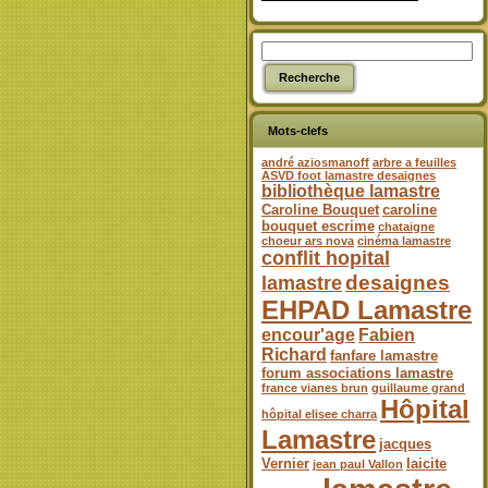
Mots-clefs
andré aziosmanoff
arbre a feuilles
ASVD foot lamastre desaignes
bibliothèque lamastre
Caroline Bouquet
caroline
bouquet escrime
chataigne
choeur ars nova
cinéma lamastre
conflit hopital
desaignes
lamastre
EHPAD Lamastre
encour'age
Fabien
Richard
fanfare lamastre
forum associations lamastre
france vianes brun
guillaume grand
Hôpital
hôpital elisee charra
Lamastre
jacques
Vernier
laicite
jean paul Vallon