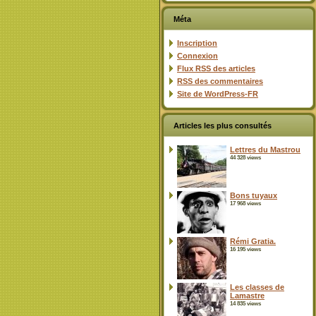
Méta
Inscription
Connexion
Flux
RSS
des articles
RSS
des commentaires
Site de WordPress-FR
Articles les plus consultés
Lettres du Mastrou
44 328 views
Bons tuyaux
17 968 views
Rémi Gratia.
16 195 views
Les classes de
Lamastre
14 835 views