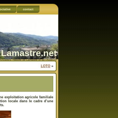
ociative
contact
Lamastre.net
Actualités, Histoire de Lamastre et de l'Ardèche
LOTO
»
 exploitation agricole familiale
uction locale dans le cadre d’une
ts.