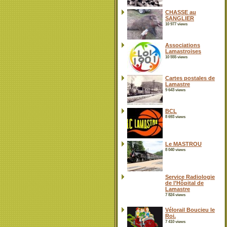
CHASSE au
SANGLIER
10 977 views
Associations
Lamastroises
10 555 views
Cartes postales de
Lamastre
9 643 views
BCL
8 693 views
Le MASTROU
8 040 views
Service Radiologie
de l’Hôpital de
Lamastre
7 824 views
Vélorail Boucieu le
Roi.
7 410 views