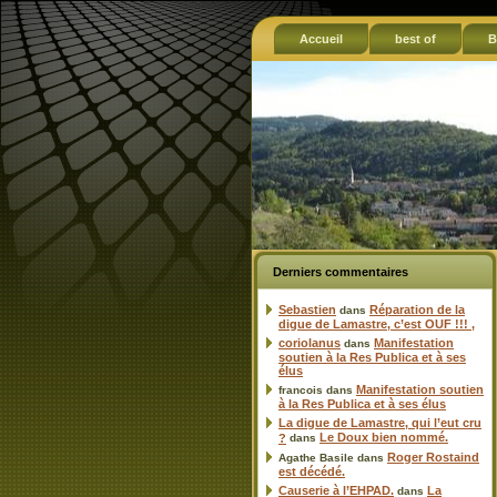
Accueil
best of
B
Derniers commentaires
Sebastien
Réparation de la
dans
digue de Lamastre, c’est OUF !!! ,
coriolanus
Manifestation
dans
soutien à la Res Publica et à ses
élus
Manifestation soutien
francois
dans
à la Res Publica et à ses élus
La digue de Lamastre, qui l’eut cru
Le Doux bien nommé.
?
dans
Roger Rostaind
Agathe Basile
dans
est décédé.
Causerie à l’EHPAD.
La
dans