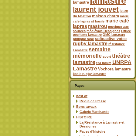
lamastre
lamastre
laurent jouvet
lettre
maison charra
du Mastrou
marie
marie café
cafe lapras st basile
lapras
mastrou
musique aux
sources
médiévale Desaignes
Office
tourisme lamastre
OMC lamastre
radioactive voice
philippe ranc
rugby lamastre
résistance
semaine
Lamastre
mémorielle
théâtre
sport
lamastre
UNRPA
tsa poum
Lamastre
Vochora lamastre
école rugby lamastre
Pages
best of
Revue de Presse
Bons tuyaux
Galerie Marchande
HISTOIRE
La Résistance à Lamastre et
Désaignes
Pages d’histoire