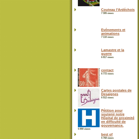
Couteau l’Ardéchois
7 305 views
Evénements et
animations
7 110 views
Lamastre et la
guerre
6 817 views
contact
6 772 views
Cartes postales de
Desaignes
6 512 views
Pétition pour
soutenir notre
Hôpital de proximité
en difficulté de
gouvernance.
5 890 views
best of
5 768 views