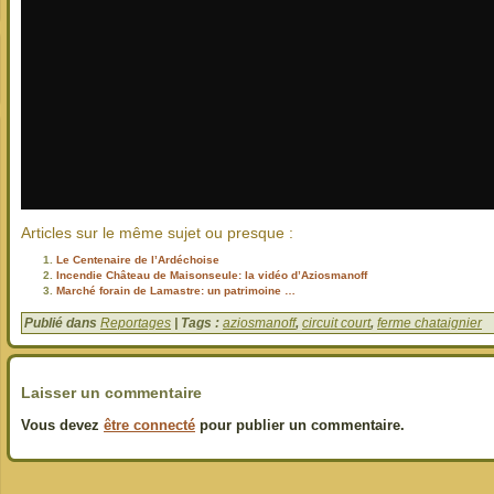
Articles sur le même sujet ou presque :
Le Centenaire de l’Ardéchoise
Incendie Château de Maisonseule: la vidéo d’Aziosmanoff
Marché forain de Lamastre: un patrimoine …
Publié dans
Reportages
| Tags :
aziosmanoff
,
circuit court
,
ferme chataignier
Laisser un commentaire
Vous devez
être connecté
pour publier un commentaire.