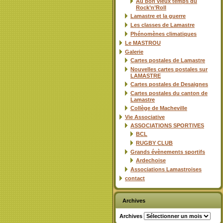
Au bon vieux temps du
Rock’n’Roll
Lamastre et la guerre
Les classes de Lamastre
Phénomènes climatiques
Le MASTROU
Galerie
Cartes postales de Lamastre
Nouvelles cartes postales sur
LAMASTRE
Cartes postales de Desaignes
Cartes postales du canton de
Lamastre
Collège de Macheville
Vie Associative
ASSOCIATIONS SPORTIVES
BCL
RUGBY CLUB
Grands évènements sportifs
Ardechoise
Associations Lamastroises
contact
Archives
Archives