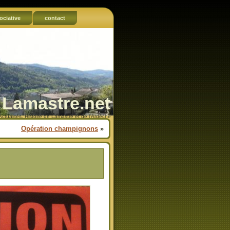
ociative
contact
Lamastre.net
Actualités, Histoire de Lamastre et de l'Ardèche
Opération champignons
»