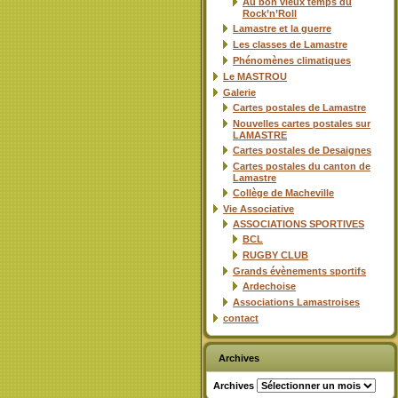
Au bon vieux temps du
Rock’n’Roll
Lamastre et la guerre
Les classes de Lamastre
Phénomènes climatiques
Le MASTROU
Galerie
Cartes postales de Lamastre
Nouvelles cartes postales sur
LAMASTRE
Cartes postales de Desaignes
Cartes postales du canton de
Lamastre
Collège de Macheville
Vie Associative
ASSOCIATIONS SPORTIVES
BCL
RUGBY CLUB
Grands évènements sportifs
Ardechoise
Associations Lamastroises
contact
Archives
Archives