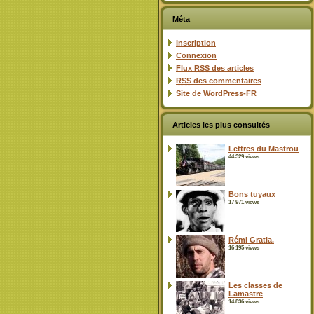
Méta
Inscription
Connexion
Flux
RSS
des articles
RSS
des commentaires
Site de WordPress-FR
Articles les plus consultés
Lettres du Mastrou
44 329 views
Bons tuyaux
17 971 views
Rémi Gratia.
16 195 views
Les classes de
Lamastre
14 836 views