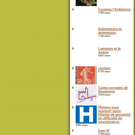
Couteau l’Ardéchois
7 305 views
Evénements et
animations
7 112 views
Lamastre et la
guerre
6 817 views
contact
6 773 views
Cartes postales de
Desaignes
6 513 views
Pétition pour
soutenir notre
Hôpital de proximité
en difficulté de
gouvernance.
5 891 views
best of
5 769 views