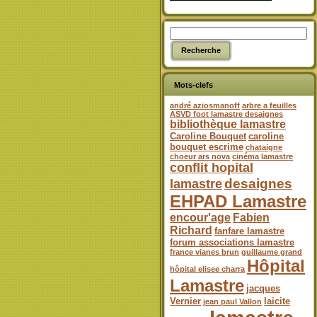
Mots-clefs
andré aziosmanoff
arbre a feuilles
ASVD foot lamastre desaignes
bibliothèque lamastre
Caroline Bouquet
caroline
bouquet escrime
chataigne
choeur ars nova
cinéma lamastre
conflit hopital
desaignes
lamastre
EHPAD Lamastre
encour'age
Fabien
Richard
fanfare lamastre
forum associations lamastre
france vianes brun
guillaume grand
Hôpital
hôpital elisee charra
Lamastre
jacques
Vernier
laicite
jean paul Vallon