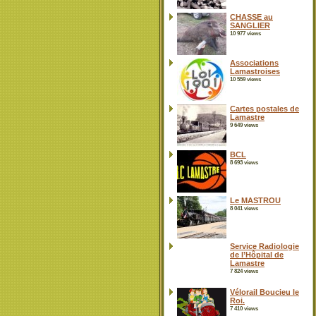
CHASSE au
SANGLIER
10 977 views
Associations
Lamastroises
10 559 views
Cartes postales de
Lamastre
9 649 views
BCL
8 693 views
Le MASTROU
8 041 views
Service Radiologie
de l’Hôpital de
Lamastre
7 824 views
Vélorail Boucieu le
Roi.
7 410 views