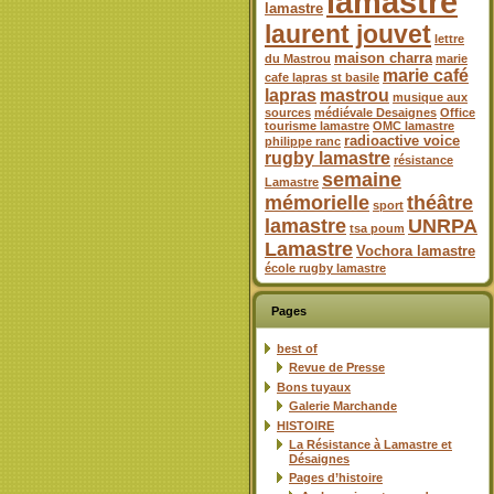
lamastre
lamastre
laurent jouvet
lettre
maison charra
du Mastrou
marie
marie café
cafe lapras st basile
lapras
mastrou
musique aux
sources
médiévale Desaignes
Office
tourisme lamastre
OMC lamastre
radioactive voice
philippe ranc
rugby lamastre
résistance
semaine
Lamastre
mémorielle
théâtre
sport
lamastre
UNRPA
tsa poum
Lamastre
Vochora lamastre
école rugby lamastre
Pages
best of
Revue de Presse
Bons tuyaux
Galerie Marchande
HISTOIRE
La Résistance à Lamastre et
Désaignes
Pages d’histoire