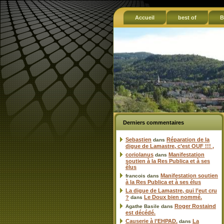
Accueil
best of
B
Derniers commentaires
Sebastien
Réparation de la
dans
digue de Lamastre, c’est OUF !!! ,
coriolanus
Manifestation
dans
soutien à la Res Publica et à ses
élus
Manifestation soutien
francois
dans
à la Res Publica et à ses élus
La digue de Lamastre, qui l’eut cru
Le Doux bien nommé.
?
dans
Roger Rostaind
Agathe Basile
dans
est décédé.
Causerie à l’EHPAD.
La
dans