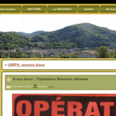
ons tuyaux
HISTOIRE
Le MASTROU
Galerie
Vie Ass
«
UNRPA: semaine bleue
A vos dons : l’Opération Brioches démarre
8 octobre 2012 |
Auteur:
admin