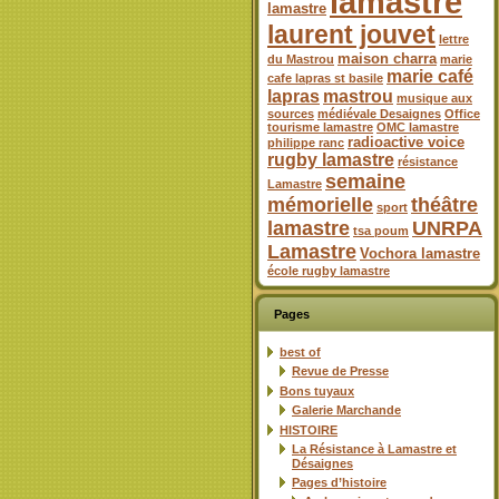
lamastre
lamastre
laurent jouvet
lettre
maison charra
du Mastrou
marie
marie café
cafe lapras st basile
lapras
mastrou
musique aux
sources
médiévale Desaignes
Office
tourisme lamastre
OMC lamastre
radioactive voice
philippe ranc
rugby lamastre
résistance
semaine
Lamastre
mémorielle
théâtre
sport
lamastre
UNRPA
tsa poum
Lamastre
Vochora lamastre
école rugby lamastre
Pages
best of
Revue de Presse
Bons tuyaux
Galerie Marchande
HISTOIRE
La Résistance à Lamastre et
Désaignes
Pages d’histoire