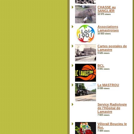
CHASSE au
SANGLIER
10 975 views
Associations
Lamastroises
10 553 views
Cartes postales de
Lamastre
9 626 views
BCL
8 691 views
Le MASTROU
8 038 views
Service Radiologie
de l’Hôpital de
Lamastre
7 823 views
Vélorail Boucieu le
Roi.
7 409 views