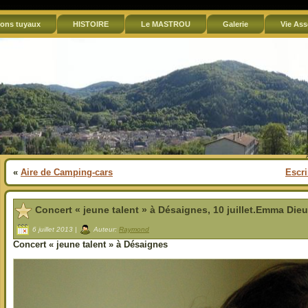
ons tuyaux
HISTOIRE
Le MASTROU
Galerie
Vie Ass
«
Aire de Camping-cars
Escri
Concert « jeune talent » à Désaignes, 10 juillet.Emma Die
6 juillet 2013 |
Auteur:
Raymond
Concert « jeune talent » à Désaignes