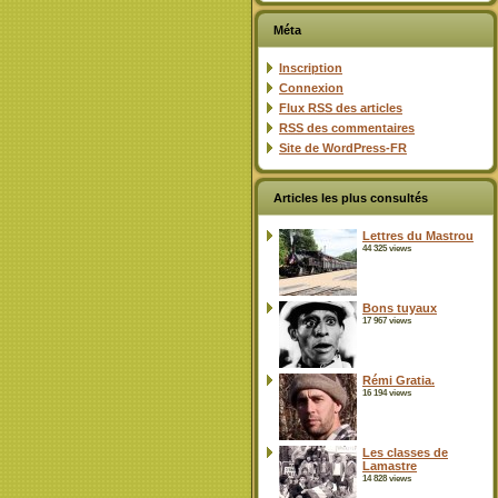
Méta
Inscription
Connexion
Flux
RSS
des articles
RSS
des commentaires
Site de WordPress-FR
Articles les plus consultés
Lettres du Mastrou
44 325 views
Bons tuyaux
17 967 views
Rémi Gratia.
16 194 views
Les classes de
Lamastre
14 828 views