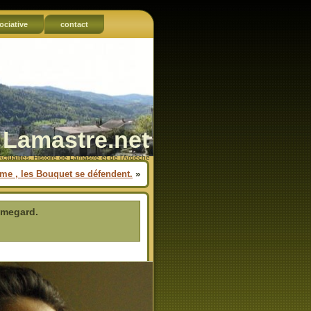
ociative
contact
Lamastre.net
Actualités, Histoire de Lamastre et de l'Ardèche
me , les Bouquet se défendent.
»
umegard.