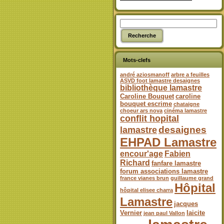
Mots-clefs
andré aziosmanoff
arbre a feuilles
ASVD foot lamastre desaignes
bibliothèque lamastre
Caroline Bouquet
caroline
bouquet escrime
chataigne
choeur ars nova
cinéma lamastre
conflit hopital
desaignes
lamastre
EHPAD Lamastre
encour'age
Fabien
Richard
fanfare lamastre
forum associations lamastre
france vianes brun
guillaume grand
Hôpital
hôpital elisee charra
Lamastre
jacques
Vernier
laicite
jean paul Vallon