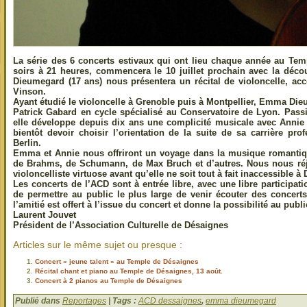
La série des 6 concerts estivaux qui ont lieu chaque année au Tem
soirs à 21 heures, commencera le 10 juillet prochain avec la déco
Dieumegard (17 ans) nous présentera un récital de violoncelle, ac
Vinson.
Ayant étudié le violoncelle à Grenoble puis à Montpellier, Emma Die
Patrick Gabard en cycle spécialisé au Conservatoire de Lyon. Pa
elle développe depuis dix ans une complicité musicale avec Annie 
bientôt devoir choisir l’orientation de la suite de sa carrière prof
Berlin.
Emma et Annie nous offriront un voyage dans la musique romantiq
de Brahms, de Schumann, de Max Bruch et d’autres. Nous nous réjo
violoncelliste virtuose avant qu’elle ne soit tout à fait inaccessible à
Les concerts de l’ACD sont à entrée libre, avec une libre participati
de permettre au public le plus large de venir écouter des concert
l’amitié est offert à l’issue du concert et donne la possibilité au publi
Laurent Jouvet
Président de l’Association Culturelle de Désaignes
Articles sur le même sujet ou presque :
Concert « jeune talent » au Temple de Désaignes
Récital chant et piano au Temple de Désaignes, 13 août.
Concert à 2 pianos au Temple de Désaignes
Publié dans
Reportages
| Tags :
ACD dessaignes
,
emma dieumegard