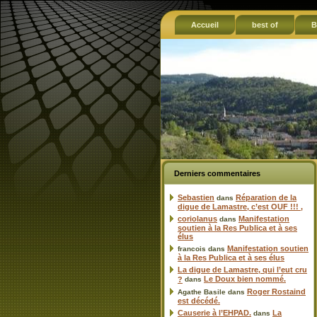
Accueil
best of
B
Derniers commentaires
Sebastien
Réparation de la
dans
digue de Lamastre, c’est OUF !!! ,
coriolanus
Manifestation
dans
soutien à la Res Publica et à ses
élus
Manifestation soutien
francois
dans
à la Res Publica et à ses élus
La digue de Lamastre, qui l’eut cru
Le Doux bien nommé.
?
dans
Roger Rostaind
Agathe Basile
dans
est décédé.
Causerie à l’EHPAD.
La
dans