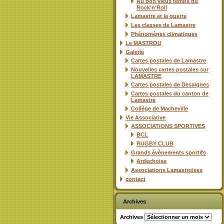
Au bon vieux temps du
Rock’n’Roll
Lamastre et la guerre
Les classes de Lamastre
Phénomènes climatiques
Le MASTROU
Galerie
Cartes postales de Lamastre
Nouvelles cartes postales sur
LAMASTRE
Cartes postales de Desaignes
Cartes postales du canton de
Lamastre
Collège de Macheville
Vie Associative
ASSOCIATIONS SPORTIVES
BCL
RUGBY CLUB
Grands évènements sportifs
Ardechoise
Associations Lamastroises
contact
Archives
Archives