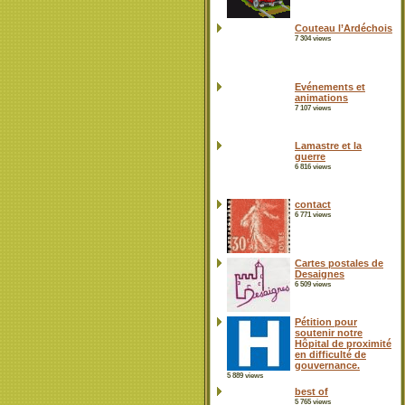
Couteau l’Ardéchois
7 304 views
Evénements et
animations
7 107 views
Lamastre et la
guerre
6 816 views
contact
6 771 views
Cartes postales de
Desaignes
6 509 views
Pétition pour
soutenir notre
Hôpital de proximité
en difficulté de
gouvernance.
5 889 views
best of
5 765 views