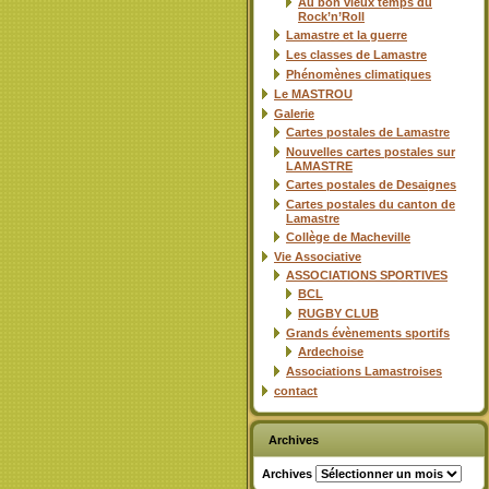
Au bon vieux temps du
Rock’n’Roll
Lamastre et la guerre
Les classes de Lamastre
Phénomènes climatiques
Le MASTROU
Galerie
Cartes postales de Lamastre
Nouvelles cartes postales sur
LAMASTRE
Cartes postales de Desaignes
Cartes postales du canton de
Lamastre
Collège de Macheville
Vie Associative
ASSOCIATIONS SPORTIVES
BCL
RUGBY CLUB
Grands évènements sportifs
Ardechoise
Associations Lamastroises
contact
Archives
Archives