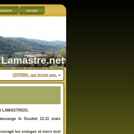
ociative
contact
Lamastre.net
Actualités, Histoire de Lamastre et de l'Ardèche
CHTRIKI, qui triche pas.
»
LUB LAMASTROIS.
atuzange le Goubet 12-11 mais
couragé les oranges et noirs tout