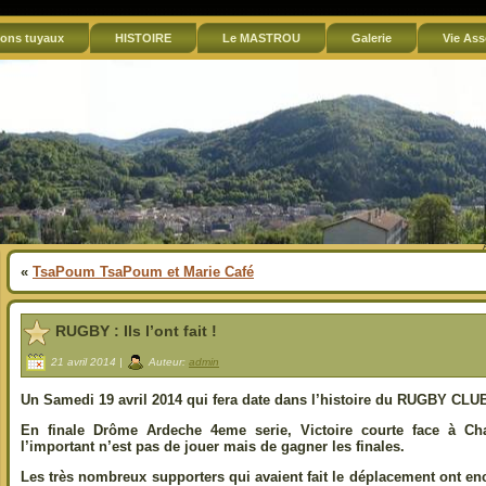
ons tuyaux
HISTOIRE
Le MASTROU
Galerie
Vie Ass
«
TsaPoum TsaPoum et Marie Café
RUGBY : Ils l’ont fait !
21 avril 2014 |
Auteur:
admin
Un Samedi 19 avril 2014 qui fera date dans l’histoire du RUGBY C
En finale Drôme Ardeche 4eme serie, Victoire courte face à Ch
l’important n’est pas de jouer mais de gagner les finales.
Les très nombreux supporters qui avaient fait le déplacement ont en