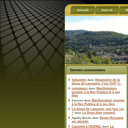
Accueil
best of
B
Derniers commentaires
Sebastien
Réparation de la
dans
digue de Lamastre, c’est OUF !!! ,
coriolanus
Manifestation
dans
soutien à la Res Publica et à ses
élus
Manifestation soutien
francois
dans
à la Res Publica et à ses élus
La digue de Lamastre, qui l’eut cru
Le Doux bien nommé.
?
dans
Roger Rostaind
Agathe Basile
dans
est décédé.
Causerie à l’EHPAD.
La
dans