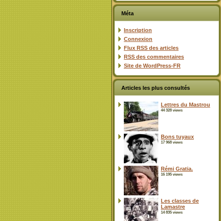
Méta
Inscription
Connexion
Flux
RSS
des articles
RSS
des commentaires
Site de WordPress-FR
Articles les plus consultés
Lettres du Mastrou
44 328 views
Bons tuyaux
17 968 views
Rémi Gratia.
16 195 views
Les classes de
Lamastre
14 835 views