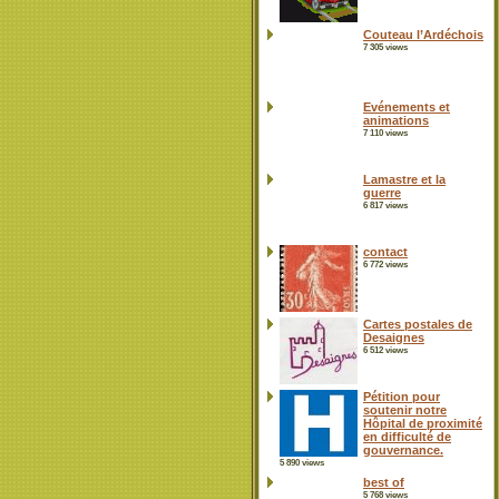
Couteau l’Ardéchois
7 305 views
Evénements et
animations
7 110 views
Lamastre et la
guerre
6 817 views
contact
6 772 views
Cartes postales de
Desaignes
6 512 views
Pétition pour
soutenir notre
Hôpital de proximité
en difficulté de
gouvernance.
5 890 views
best of
5 768 views