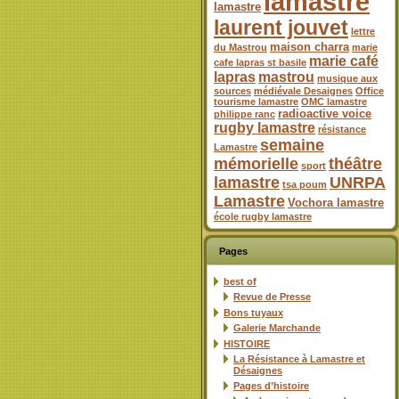
lamastre
lamastre
laurent jouvet
lettre
maison charra
du Mastrou
marie
marie café
cafe lapras st basile
lapras
mastrou
musique aux
sources
médiévale Desaignes
Office
tourisme lamastre
OMC lamastre
radioactive voice
philippe ranc
rugby lamastre
résistance
semaine
Lamastre
mémorielle
théâtre
sport
lamastre
UNRPA
tsa poum
Lamastre
Vochora lamastre
école rugby lamastre
Pages
best of
Revue de Presse
Bons tuyaux
Galerie Marchande
HISTOIRE
La Résistance à Lamastre et
Désaignes
Pages d’histoire