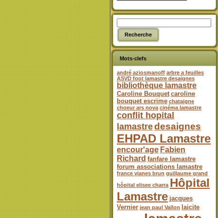
Mots-clefs
andré aziosmanoff
arbre a feuilles
ASVD foot lamastre desaignes
bibliothèque lamastre
Caroline Bouquet
caroline
bouquet escrime
chataigne
choeur ars nova
cinéma lamastre
conflit hopital
desaignes
lamastre
EHPAD Lamastre
encour'age
Fabien
Richard
fanfare lamastre
forum associations lamastre
france vianes brun
guillaume grand
Hôpital
hôpital elisee charra
Lamastre
jacques
Vernier
laicite
jean paul Vallon