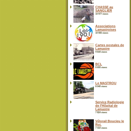
CHASSE au
SANGLIER
10 977 views
Associations
Lamastroises
10 555 views
Cartes postales de
Lamastre
9 644 views
BCL
8 693 views
Le MASTROU
8 040 views
Service Radiologie
de l’Hôpital de
Lamastre
7 824 views
Vélorail Boucieu le
Roi.
7 410 views