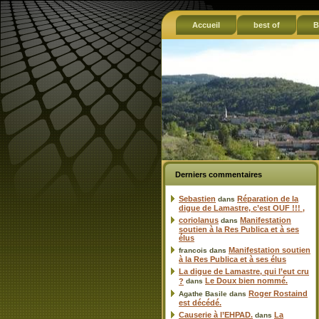
Accueil
best of
B
Derniers commentaires
Sebastien
Réparation de la
dans
digue de Lamastre, c’est OUF !!! ,
coriolanus
Manifestation
dans
soutien à la Res Publica et à ses
élus
Manifestation soutien
francois
dans
à la Res Publica et à ses élus
La digue de Lamastre, qui l’eut cru
Le Doux bien nommé.
?
dans
Roger Rostaind
Agathe Basile
dans
est décédé.
Causerie à l’EHPAD.
La
dans