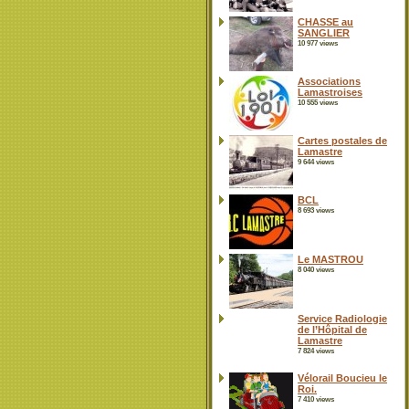
CHASSE au
SANGLIER
10 977 views
Associations
Lamastroises
10 555 views
Cartes postales de
Lamastre
9 644 views
BCL
8 693 views
Le MASTROU
8 040 views
Service Radiologie
de l’Hôpital de
Lamastre
7 824 views
Vélorail Boucieu le
Roi.
7 410 views