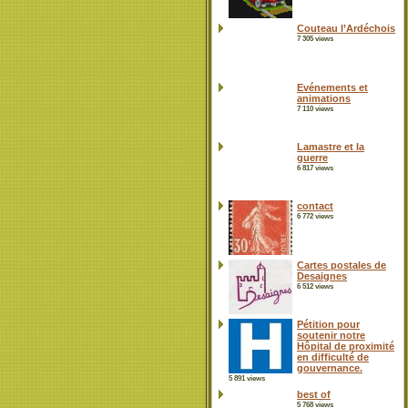
Couteau l’Ardéchois
7 305 views
Evénements et
animations
7 110 views
Lamastre et la
guerre
6 817 views
contact
6 772 views
Cartes postales de
Desaignes
6 512 views
Pétition pour
soutenir notre
Hôpital de proximité
en difficulté de
gouvernance.
5 891 views
best of
5 768 views