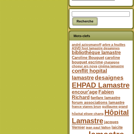
Mots-clefs
andré aziosmanoff
arbre a feuilles
ASVD foot lamastre desaignes
bibliothèque lamastre
Caroline Bouquet
caroline
bouquet escrime
chataigne
choeur ars nova
cinéma lamastre
conflit hopital
desaignes
lamastre
EHPAD Lamastre
encour'age
Fabien
Richard
fanfare lamastre
forum associations lamastre
france vianes brun
guillaume grand
Hôpital
hôpital elisee charra
Lamastre
jacques
Vernier
laicite
jean paul Vallon