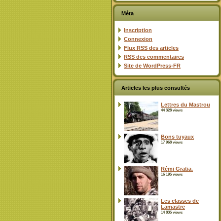
Méta
Inscription
Connexion
Flux
RSS
des articles
RSS
des commentaires
Site de WordPress-FR
Articles les plus consultés
Lettres du Mastrou
44 328 views
Bons tuyaux
17 968 views
Rémi Gratia.
16 195 views
Les classes de
Lamastre
14 835 views