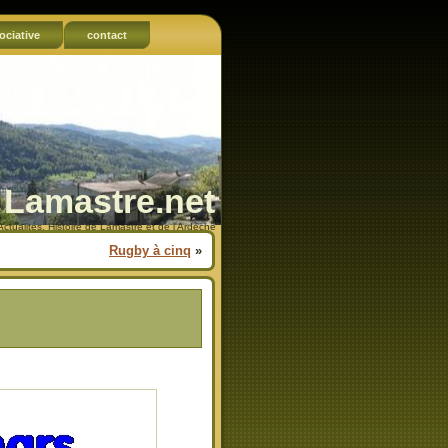
ociative
contact
Lamastre.net
Actualités, Histoire de Lamastre et de l'Ardèche
Rugby à cinq
»