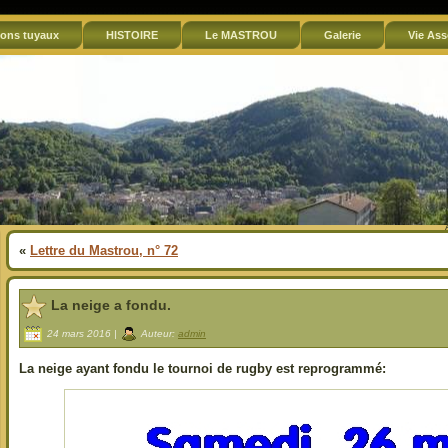
ons tuyaux
HISTOIRE
Le MASTROU
Galerie
Vie Ass
«
Lettre du Mastrou, n° 72
La neige a fondu.
24 mars 2016 |
Auteur:
admin
La neige ayant fondu le tournoi de rugby est reprogrammé: