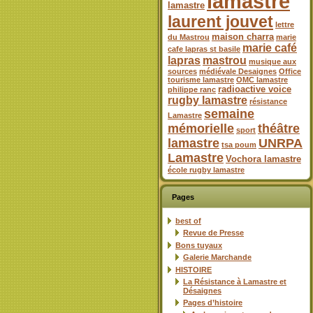
lamastre
lamastre
laurent jouvet
lettre
maison charra
du Mastrou
marie
marie café
cafe lapras st basile
lapras
mastrou
musique aux
sources
médiévale Desaignes
Office
tourisme lamastre
OMC lamastre
radioactive voice
philippe ranc
rugby lamastre
résistance
semaine
Lamastre
mémorielle
théâtre
sport
lamastre
UNRPA
tsa poum
Lamastre
Vochora lamastre
école rugby lamastre
Pages
best of
Revue de Presse
Bons tuyaux
Galerie Marchande
HISTOIRE
La Résistance à Lamastre et
Désaignes
Pages d’histoire