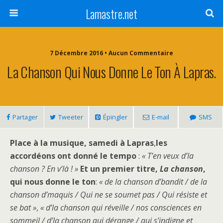
Lamastre.net
7 Décembre 2016 • Aucun Commentaire
La Chanson Qui Nous Donne Le Ton À Lapras.
Partager
Tweeter
Épingler
E-mail
SMS
Place à la musique, samedi à Lapras
,
les
accordéons ont donné le tempo
:
« T’en veux d’la
chanson ? En v’là ! »
Et un premier titre,
La
chanson
,
qui nous donne le ton
:
« de la chanson d’bandit / de la
chanson d’maquis / Qui ne se soumet pas / Qui résiste et
se bat »
,
« d’la chanson qui réveille / nos consciences en
sommeil / d’la chanson qui dérange / qui s’indigne et