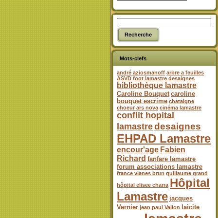
Mots-clefs
andré aziosmanoff
arbre a feuilles
ASVD foot lamastre desaignes
bibliothèque lamastre
Caroline Bouquet
caroline
bouquet escrime
chataigne
choeur ars nova
cinéma lamastre
conflit hopital
desaignes
lamastre
EHPAD Lamastre
encour'age
Fabien
Richard
fanfare lamastre
forum associations lamastre
france vianes brun
guillaume grand
Hôpital
hôpital elisee charra
Lamastre
jacques
Vernier
laicite
jean paul Vallon