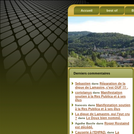
Accueil
best of
B
Derniers commentaires
Sebastien
Réparation de la
dans
digue de Lamastre, c’est OUF !!! ,
coriolanus
Manifestation
dans
soutien à la Res Publica et à ses
élus
Manifestation soutien
francois
dans
à la Res Publica et à ses élus
La digue de Lamastre, qui l’eut cru
Le Doux bien nommé.
?
dans
Roger Rostaind
Agathe Basile
dans
est décédé.
Causerie à l’EHPAD.
La
dans