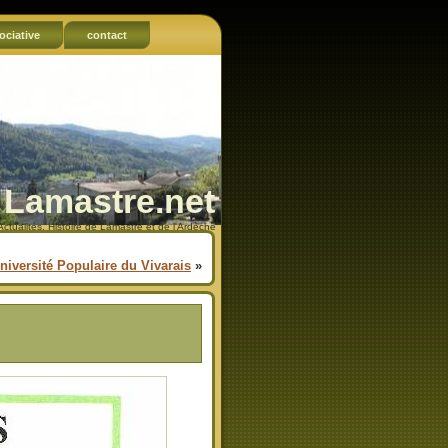
ociative
contact
Lamastre.net
Actualités, Histoire de Lamastre et de l'Ardèche
niversité Populaire du Vivarais
»