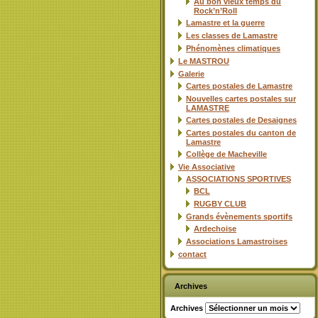
Au bon vieux temps du
Rock’n’Roll
Lamastre et la guerre
Les classes de Lamastre
Phénomènes climatiques
Le MASTROU
Galerie
Cartes postales de Lamastre
Nouvelles cartes postales sur
LAMASTRE
Cartes postales de Desaignes
Cartes postales du canton de
Lamastre
Collège de Macheville
Vie Associative
ASSOCIATIONS SPORTIVES
BCL
RUGBY CLUB
Grands évènements sportifs
Ardechoise
Associations Lamastroises
contact
Archives
Archives