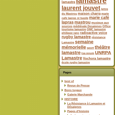
lamastre
lamastre
laurent jouvet
lettre
maison charra
du Mastrou
marie
marie café
cafe lapras st basile
lapras
mastrou
musique aux
sources
médiévale Desaignes
Office
tourisme lamastre
OMC lamastre
radioactive voice
philippe ranc
rugby lamastre
résistance
semaine
Lamastre
mémorielle
théâtre
sport
lamastre
UNRPA
tsa poum
Lamastre
Vochora lamastre
école rugby lamastre
Pages
best of
Revue de Presse
Bons tuyaux
Galerie Marchande
HISTOIRE
La Résistance à Lamastre et
Désaignes
Pages d’histoire