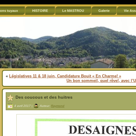
ons tuyaux
HISTOIRE
Le MASTROU
Galerie
Vie Ass
«
Législatives 11 & 18 juin, Candidature Bouit « En Charme! »
Un bon sommeil, quel rêve!, avec l’U
Des coucous et des huitres
4 avril 2017 |
Auteur:
Raymond