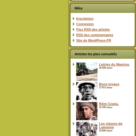
Méta
Inscription
Connexion
Flux
RSS
des articles
RSS
des commentaires
Site de WordPress-FR
Articles les plus consultés
Lettres du Mastrou
44 330 views
Bons tuyaux
17 971 views
Rémi Gratia.
16 195 views
Les classes de
Lamastre
14 840 views