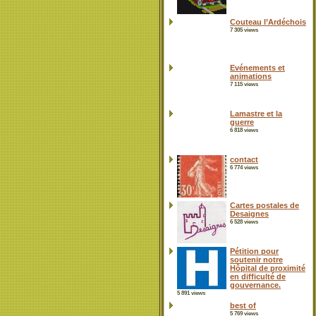
Couteau l’Ardéchois
7 305 views
Evénements et
animations
7 115 views
Lamastre et la
guerre
6 818 views
contact
6 774 views
Cartes postales de
Desaignes
6 528 views
Pétition pour
soutenir notre
Hôpital de proximité
en difficulté de
gouvernance.
5 891 views
best of
5 769 views