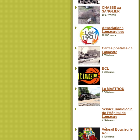
CHASSE au
SANGLIER
10 977 views
Associations
Lamastroises
10 562 views
Cartes postales de
Lamastre
9 659 views
BCL
8 693 views
Le MASTROU
8 045 views
Service Radiologie
de l’Hôpital de
Lamastre
7 824 views
Vélorail Boucieu le
Roi.
7 415 views