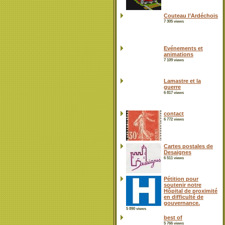
Couteau l’Ardéchois
7 305 views
Evénements et
animations
7 109 views
Lamastre et la
guerre
6 817 views
contact
6 772 views
Cartes postales de
Desaignes
6 511 views
Pétition pour
soutenir notre
Hôpital de proximité
en difficulté de
gouvernance.
5 890 views
best of
5 766 views