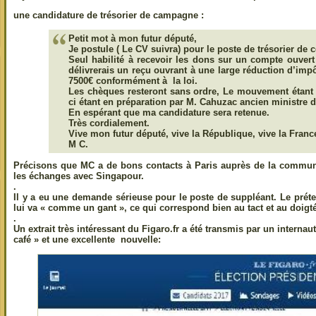
une candidature de trésorier de campagne :
Petit mot à mon futur député,
Je postule ( Le CV suivra) pour le poste de trésorier de
Seul habilité à recevoir les dons sur un compte ouvert
délivrerais un reçu ouvrant à une large réduction d’imp
7500€ conformément à la loi.
Les chèques resteront sans ordre, Le mouvement étant e
ci étant en préparation par M. Cahuzac ancien ministre 
En espérant que ma candidature sera retenue.
Très cordialement.
Vive mon futur député, vive la République, vive la Franc
M C.
Précisons que MC a de bons contacts à Paris auprès de la communau
les échanges avec Singapour.
.
Il y a eu une demande sérieuse pour le poste de suppléant. Le pré
lui va « comme un gant », ce qui correspond bien au tact et au doigté
.
Un extrait très intéressant du Figaro.fr a été transmis par un internaut
café » et une excellente nouvelle: