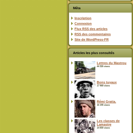
Méta
Inscription
Connexion
Flux
RSS
des articles
RSS
des commentaires
Site de WordPress-FR
Articles les plus consultés
Lettres du Mastrou
44 326 views
Bons tuyaux
17 968 views
Rémi Gratia.
16 195 views
Les classes de
Lamastre
14 830 views