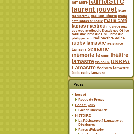
lamastre
lamastre
laurent jouvet
lettre
maison charra
du Mastrou
marie
marie café
cafe lapras st basile
lapras
mastrou
musique aux
sources
médiévale Desaignes
Office
tourisme lamastre
OMC lamastre
radioactive voice
philippe ranc
rugby lamastre
résistance
semaine
Lamastre
mémorielle
théâtre
sport
lamastre
UNRPA
tsa poum
Lamastre
Vochora lamastre
école rugby lamastre
Pages
best of
Revue de Presse
Bons tuyaux
Galerie Marchande
HISTOIRE
La Résistance à Lamastre et
Désaignes
Pages d’histoire