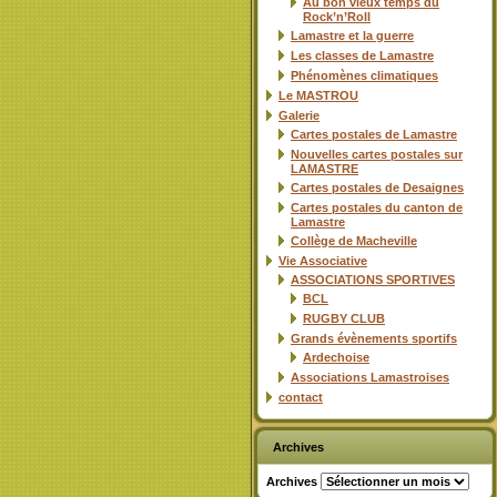
Au bon vieux temps du
Rock’n’Roll
Lamastre et la guerre
Les classes de Lamastre
Phénomènes climatiques
Le MASTROU
Galerie
Cartes postales de Lamastre
Nouvelles cartes postales sur
LAMASTRE
Cartes postales de Desaignes
Cartes postales du canton de
Lamastre
Collège de Macheville
Vie Associative
ASSOCIATIONS SPORTIVES
BCL
RUGBY CLUB
Grands évènements sportifs
Ardechoise
Associations Lamastroises
contact
Archives
Archives