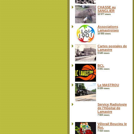
CHASSE au
SANGLIER
10 977 views
Associations
Lamastroises
10 555 views
Cartes postales de
Lamastre
9 640 views
BCL
8 691 views
Le MASTROU
8 039 views
Service Radiologie
de l’Hôpital de
Lamastre
7 824 views
Vélorail Boucieu le
Roi.
7 410 views