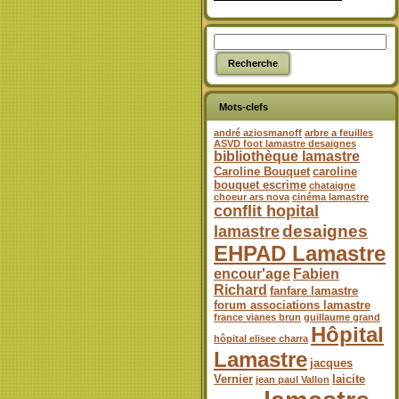
Mots-clefs
andré aziosmanoff
arbre a feuilles
ASVD foot lamastre desaignes
bibliothèque lamastre
Caroline Bouquet
caroline
bouquet escrime
chataigne
choeur ars nova
cinéma lamastre
conflit hopital
desaignes
lamastre
EHPAD Lamastre
encour'age
Fabien
Richard
fanfare lamastre
forum associations lamastre
france vianes brun
guillaume grand
Hôpital
hôpital elisee charra
Lamastre
jacques
Vernier
laicite
jean paul Vallon