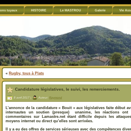
ons tuyaux
HISTOIRE
Le MASTROU
Galerie
Vie Ass
«
Rugby, tous à Plats
Candidature législatives, le suivi, les remerciements.
8 avril 2017 |
Auteur:
Raymond
L’annonce de la candidature « Bouit » aux législatives faite début avr
internautes un soutien (presque) unanime, les réactions ont
commentaires sur Lamastre.net étant difficile depuis les attaque
moyens internet ou direct qu’elles sont arrivées.
Il y a eu des offres de services sérieuses avec des compétences dive