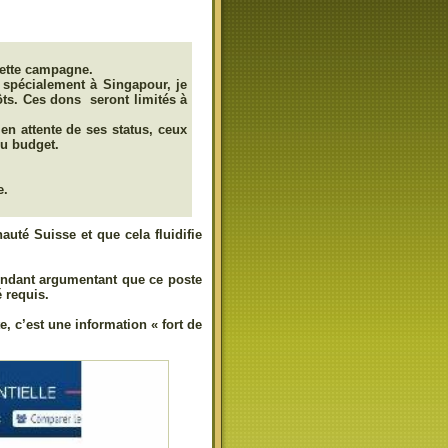
 cette campagne.
 spécialement à Singapour, je
ôts. Ces dons seront limités à
n attente de ses status, ceux
du budget.
e.
té Suisse et que cela fluidifie
tendant argumentant que ce poste
 requis.
e, c’est une information « fort de