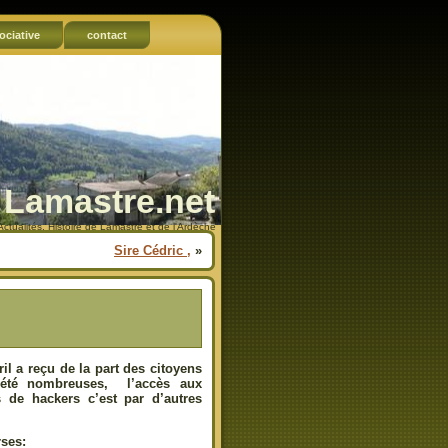
ociative
contact
Lamastre.net
Actualités, Histoire de Lamastre et de l'Ardèche
Sire Cédric ,
»
il a reçu de la part des citoyens
 été nombreuses, l’accès aux
s de hackers c’est par d’autres
rses: