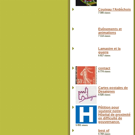
Couteau l’Ardéchois
7 305 views
Evénements et
animations
7 114 views
Lamastre et la
guerre
6 817 views
contact
6 774 views
Cartes postales de
Desaignes
6 526 views
Pétition pour
soutenir notre
Hôpital de proximité
en difficulté de
gouvernance.
5 891 views
best of
5 769 views