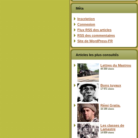
Méta
Inscription
Connexion
Flux
RSS
des articles
RSS
des commentaires
Site de WordPress-FR
Articles les plus consultés
Lettres du Mastrou
44 330 views
Bons tuyaux
17 971 views
Rémi Gratia.
16 195 views
Les classes de
Lamastre
14 839 views