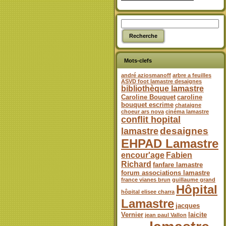
Mots-clefs
andré aziosmanoff
arbre a feuilles
ASVD foot lamastre desaignes
bibliothèque lamastre
Caroline Bouquet
caroline
bouquet escrime
chataigne
choeur ars nova
cinéma lamastre
conflit hopital
desaignes
lamastre
EHPAD Lamastre
encour'age
Fabien
Richard
fanfare lamastre
forum associations lamastre
france vianes brun
guillaume grand
Hôpital
hôpital elisee charra
Lamastre
jacques
Vernier
laicite
jean paul Vallon