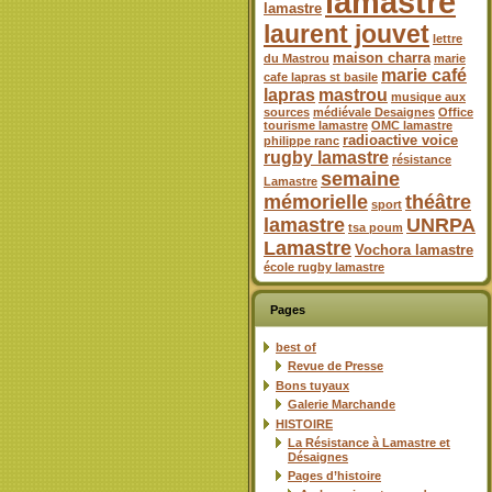
lamastre
lamastre
laurent jouvet
lettre
maison charra
du Mastrou
marie
marie café
cafe lapras st basile
lapras
mastrou
musique aux
sources
médiévale Desaignes
Office
tourisme lamastre
OMC lamastre
radioactive voice
philippe ranc
rugby lamastre
résistance
semaine
Lamastre
mémorielle
théâtre
sport
lamastre
UNRPA
tsa poum
Lamastre
Vochora lamastre
école rugby lamastre
Pages
best of
Revue de Presse
Bons tuyaux
Galerie Marchande
HISTOIRE
La Résistance à Lamastre et
Désaignes
Pages d’histoire