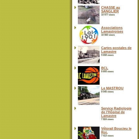
CHASSE au
SANGLIER
10 977 views
Associations
Lamastroises
10 560 views
Cartes postales de
Lamastre
9 658 views
BCL
8 693 views
Le MASTROU
8 045 views
Service Radiologie
de l’Hôpital de
Lamastre
7 824 views
Vélorail Boucieu le
Roi.
7 413 views