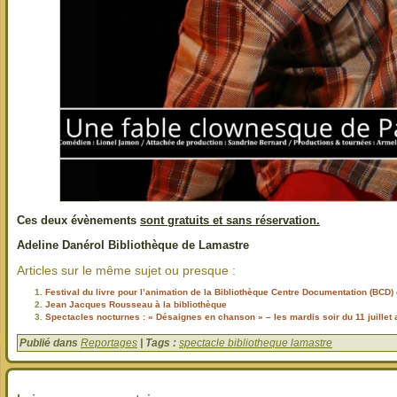
Ces deux évènements
sont gratuits et sans réservation.
Adeline Danérol Bibliothèque de Lamastre
Articles sur le même sujet ou presque :
Festival du livre pour l’animation de la Bibliothèque Centre Documentation (BCD) 
Jean Jacques Rousseau à la bibliothèque
Spectacles nocturnes : « Désaignes en chanson » – les mardis soir du 11 juillet 
Publié dans
Reportages
| Tags :
spectacle bibliotheque lamastre