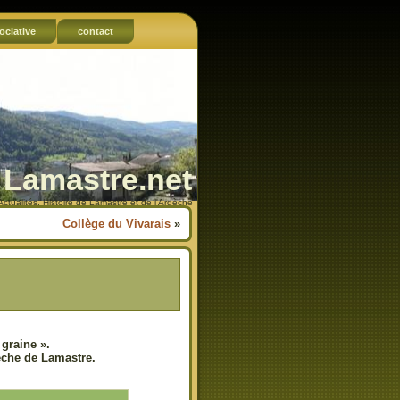
ociative
contact
Lamastre.net
Actualités, Histoire de Lamastre et de l'Ardèche
Collège du Vivarais
»
 graine ».
rèche de Lamastre.