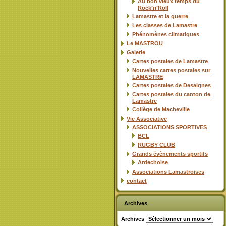
Au bon vieux temps du
Rock’n’Roll
Lamastre et la guerre
Les classes de Lamastre
Phénomènes climatiques
Le MASTROU
Galerie
Cartes postales de Lamastre
Nouvelles cartes postales sur
LAMASTRE
Cartes postales de Desaignes
Cartes postales du canton de
Lamastre
Collège de Macheville
Vie Associative
ASSOCIATIONS SPORTIVES
BCL
RUGBY CLUB
Grands évènements sportifs
Ardechoise
Associations Lamastroises
contact
Archives
Archives