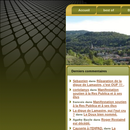
Accueil
best of
B
Derniers commentaires
Sebastien
Réparation de la
dans
digue de Lamastre, c’est OUF !!! ,
coriolanus
Manifestation
dans
soutien à la Res Publica et à ses
élus
Manifestation soutien
francois
dans
à la Res Publica et à ses élus
La digue de Lamastre, qui l’eut cru
Le Doux bien nommé.
?
dans
Roger Rostaind
Agathe Basile
dans
est décédé.
Causerie à l’EHPAD.
La
dans