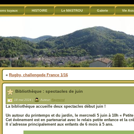
ons tuyaux
HISTOIRE
Le MASTROU
Galerie
Vie Ass
«
Rugby, challengede France 1/16
Bibliothèque : spectacles de juin
18 mai 2024 |
Auteur:
Raymond
La bibliothèque accueille deux spectacles début juin !
Un autour du printemps et du jardin, le
mercredi 5 juin à 10h
« Petite
Cet évènement est en partenariat avec le relais petite enfance et la c
Il s’adresse principalement aux enfants de 6 mois à 5 ans.