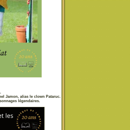
.
nel Jamon, alias le clown Pataruc.
ersonnages légendaires.