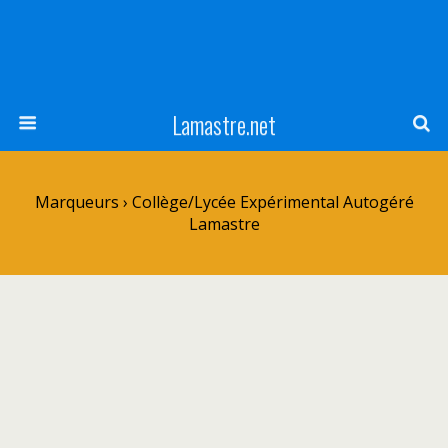
Lamastre.net
Marqueurs › Collège/Lycée Expérimental Autogéré
Lamastre