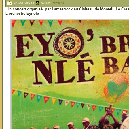
29 juillet 2016 |
Auteur:
Raymond
Un concert organisé par Lamastrock au Château de Monteil, Le Cres
L’orchestre Eynole