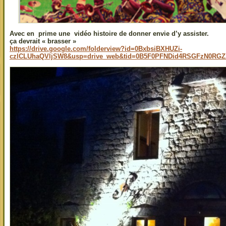
Avec en prime une vidéo histoire de donner envie d’y assister.
ça devrait « brasser »
https://drive.google.com/folderview?id=0BxbsiBXHUZi-
czlCLUhaQVljSW8&usp=drive_web&tid=0B5F0PFNDid4RSGFzN0RG