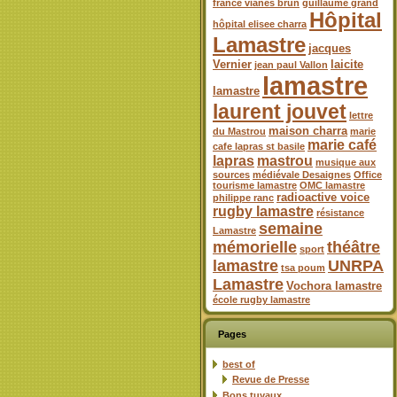
france vianes brun
guillaume grand
Hôpital
hôpital elisee charra
Lamastre
jacques
Vernier
laicite
jean paul Vallon
lamastre
lamastre
laurent jouvet
lettre
maison charra
du Mastrou
marie
marie café
cafe lapras st basile
lapras
mastrou
musique aux
sources
médiévale Desaignes
Office
tourisme lamastre
OMC lamastre
radioactive voice
philippe ranc
rugby lamastre
résistance
semaine
Lamastre
mémorielle
théâtre
sport
lamastre
UNRPA
tsa poum
Lamastre
Vochora lamastre
école rugby lamastre
Pages
best of
Revue de Presse
Bons tuyaux