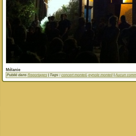
Mélanie
Publié dans
Reportages
| Tags :
concert monteil
,
eynole monteil
|
Aucun comm