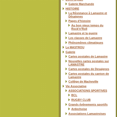
Galerie Marchande
HISTOIRE
La Résistance à Lamastre et
Désaignes
Pages d’histoire
Au bon vieux temps du
Rock’n’Roll
Lamastre et la guerre
Les classes de Lamastre
Phénomènes climatiques
Le MASTROU
Galerie
Cartes postales de Lamastre
Nouvelles cartes postales sur
LAMASTRE
Cartes postales de Desaignes
Cartes postales du canton de
Lamastre
Collège de Macheville
Vie Associative
ASSOCIATIONS SPORTIVES
BCL
RUGBY CLUB
Grands évènements sportifs
Ardechoise
Associations Lamastroises