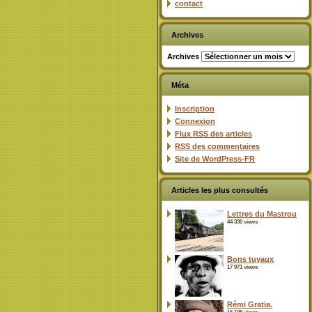
contact
Archives
Archives
Méta
Inscription
Connexion
Flux
RSS
des articles
RSS
des commentaires
Site de WordPress-FR
Articles les plus consultés
Lettres du Mastrou
44 330 views
Bons tuyaux
17 971 views
Rémi Gratia.