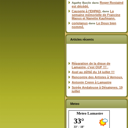
Roger Rostaind
Agathe Basile
dans
est décédé.
Causerie à l’EHPAD.
La
dans
semaine mémorielle de Francine
Maous et Nanette Kaufmann.
coriolanus
Le Doux bien
dans
nommé.
Articles récents
Réparation de la digue de
Lamastre, c’est OUF !!! ,
Axel au défilé du 14 juillet !!!
Rencontre des Artistes à Vernoux.
Antonin Crenn à Lamastre
Soirée Andalouse à Désaignes. 19
juillet
Meteo
Meteo Lamastre