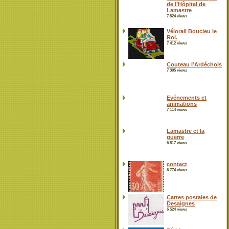
de l’Hôpital de
Lamastre
7 824 views
Vélorail Boucieu le
Roi.
7 412 views
Couteau l’Ardéchois
7 305 views
Evénements et
animations
7 114 views
Lamastre et la
guerre
6 817 views
contact
6 774 views
Cartes postales de
Desaignes
6 524 views