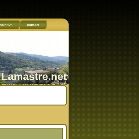
ociative
contact
Lamastre.net
Actualités, Histoire de Lamastre et de l'Ardèche