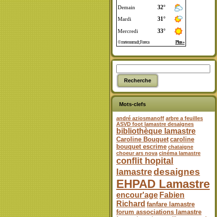
Mots-clefs
andré aziosmanoff
arbre a feuilles
ASVD foot lamastre desaignes
bibliothèque lamastre
Caroline Bouquet
caroline
bouquet escrime
chataigne
choeur ars nova
cinéma lamastre
conflit hopital
desaignes
lamastre
EHPAD Lamastre
encour'age
Fabien
Richard
fanfare lamastre
forum associations lamastre