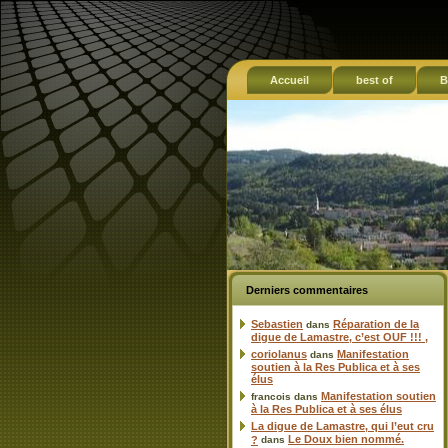
Accueil
best of
B
Derniers commentaires
Sebastien
Réparation de la
dans
digue de Lamastre, c’est OUF !!! ,
coriolanus
Manifestation
dans
soutien à la Res Publica et à ses
élus
Manifestation soutien
francois
dans
à la Res Publica et à ses élus
La digue de Lamastre, qui l’eut cru
Le Doux bien nommé.
?
dans