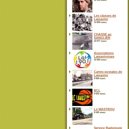
16 195 views
Les classes de
Lamastre
14 839 views
CHASSE au
SANGLIER
10 977 views
Associations
Lamastroises
10 560 views
Cartes postales de
Lamastre
9 658 views
BCL
8 693 views
Le MASTROU
8 045 views
Service Radiologie