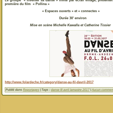
Le groupe «
Inventer sa danse »
invité par écran village, présent
première du film « Pollina »
« Espaces ouverts » et « connectes »
Durée 30’ environ
Mise en scène Michelle Kawalla et Catherine Tissier
http://www.folardeche.fr/category/danse-au-fil-davril-2017
Publié dans
Reportages
| Tags :
danse fil avril lamastre 2017
|
Aucun comment