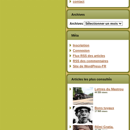
contact
Archives
Archives
Méta
Inscription
Connexion
Flux
RSS
des articles
RSS
des commentaires
Site de WordPress-FR
Articles les plus consultés
Lettres du Mastrou
44 326 views
Bons tuyaux
17 968 views
Rémi Gratia.