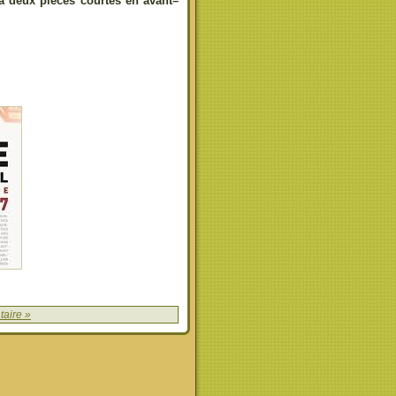
era deux pièces courtes en avant
–
aire »