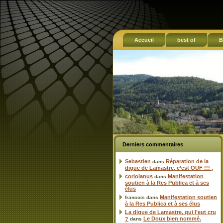
Accueil
best of
B
Derniers commentaires
Sebastien
Réparation de la
dans
digue de Lamastre, c’est OUF !!! ,
coriolanus
Manifestation
dans
soutien à la Res Publica et à ses
élus
Manifestation soutien
francois
dans
à la Res Publica et à ses élus
La digue de Lamastre, qui l’eut cru
Le Doux bien nommé.
?
dans