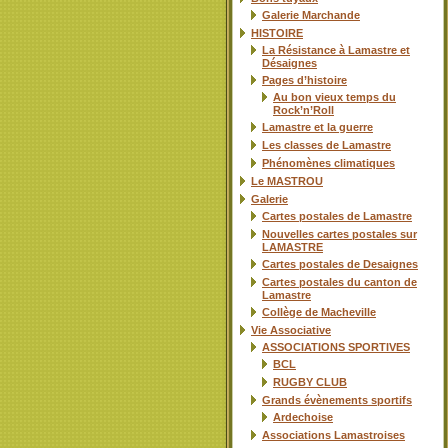
Galerie Marchande
HISTOIRE
La Résistance à Lamastre et
Désaignes
Pages d’histoire
Au bon vieux temps du
Rock’n’Roll
Lamastre et la guerre
Les classes de Lamastre
Phénomènes climatiques
Le MASTROU
Galerie
Cartes postales de Lamastre
Nouvelles cartes postales sur
LAMASTRE
Cartes postales de Desaignes
Cartes postales du canton de
Lamastre
Collège de Macheville
Vie Associative
ASSOCIATIONS SPORTIVES
BCL
RUGBY CLUB
Grands évènements sportifs
Ardechoise
Associations Lamastroises