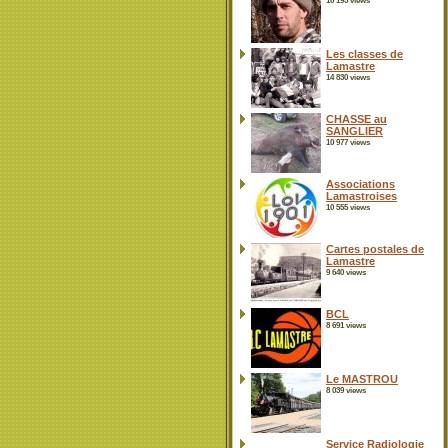
16 195 views
Les classes de
Lamastre
14 830 views
CHASSE au
SANGLIER
10 977 views
Associations
Lamastroises
10 555 views
Cartes postales de
Lamastre
9 640 views
BCL
8 691 views
Le MASTROU
8 039 views
Service Radiologie