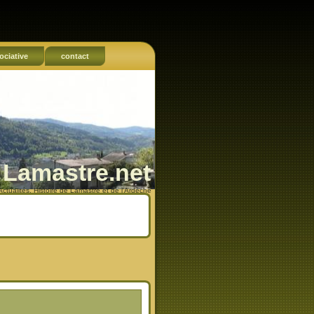
ociative
contact
Lamastre.net
Actualités, Histoire de Lamastre et de l'Ardèche