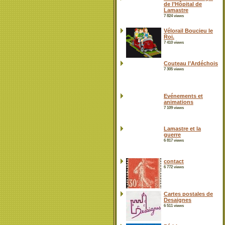
de l’Hôpital de
Lamastre
7 824 views
Vélorail Boucieu le
Roi.
7 410 views
Couteau l’Ardéchois
7 305 views
Evénements et
animations
7 109 views
Lamastre et la
guerre
6 817 views
contact
6 772 views
Cartes postales de
Desaignes
6 511 views