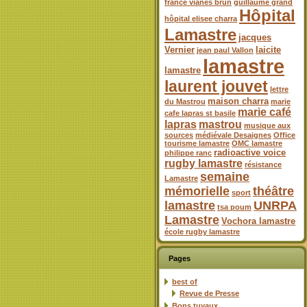
france vianes brun
guillaume grand
Hôpital
hôpital elisee charra
Lamastre
jacques
Vernier
laicite
jean paul Vallon
lamastre
lamastre
laurent jouvet
lettre
maison charra
du Mastrou
marie
marie café
cafe lapras st basile
lapras
mastrou
musique aux
sources
médiévale Desaignes
Office
tourisme lamastre
OMC lamastre
radioactive voice
philippe ranc
rugby lamastre
résistance
semaine
Lamastre
mémorielle
théâtre
sport
lamastre
UNRPA
tsa poum
Lamastre
Vochora lamastre
école rugby lamastre
Pages
best of
Revue de Presse
Bons tuyaux