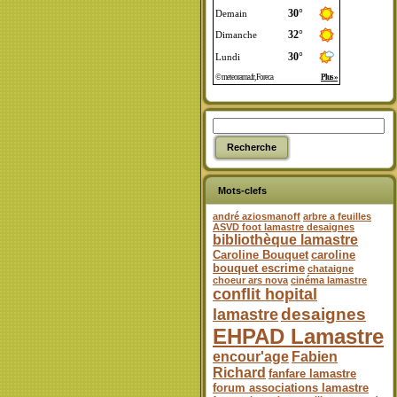
Mots-clefs
andré aziosmanoff
arbre a feuilles
ASVD foot lamastre desaignes
bibliothèque lamastre
Caroline Bouquet
caroline
bouquet escrime
chataigne
choeur ars nova
cinéma lamastre
conflit hopital
desaignes
lamastre
EHPAD Lamastre
encour'age
Fabien
Richard
fanfare lamastre
forum associations lamastre