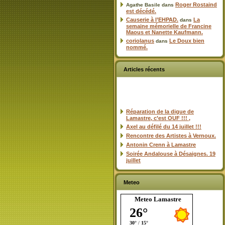
Roger Rostaind
Agathe Basile
dans
est décédé.
Causerie à l’EHPAD.
La
dans
semaine mémorielle de Francine
Maous et Nanette Kaufmann.
coriolanus
Le Doux bien
dans
nommé.
Articles récents
Réparation de la digue de
Lamastre, c’est OUF !!! ,
Axel au défilé du 14 juillet !!!
Rencontre des Artistes à Vernoux.
Antonin Crenn à Lamastre
Soirée Andalouse à Désaignes. 19
juillet
Meteo
Meteo Lamastre